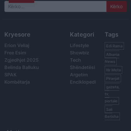
Search
Kryesore
Kategori
Tags
Erion Veliaj
Lifestyle
Edi Rama
Free Esim
Showbiz
Albania
Zgjedhjet 2025
Tech
News
Belinda Balluku
Shëndetësi
Ilir Meta
SPAK
Argetim
Piranjat
Kombëtarja
Enciklopedi
gazeta,
tv,
portale
Sali
Berisha