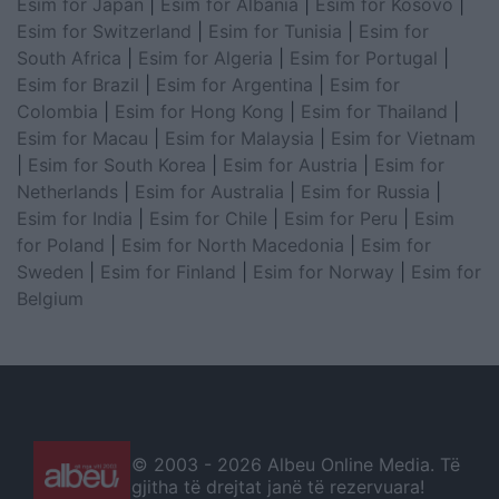
Esim for Japan
|
Esim for Albania
|
Esim for Kosovo
|
Esim for Switzerland
|
Esim for Tunisia
|
Esim for
South Africa
|
Esim for Algeria
|
Esim for Portugal
|
Esim for Brazil
|
Esim for Argentina
|
Esim for
Colombia
|
Esim for Hong Kong
|
Esim for Thailand
|
Esim for Macau
|
Esim for Malaysia
|
Esim for Vietnam
|
Esim for South Korea
|
Esim for Austria
|
Esim for
Netherlands
|
Esim for Australia
|
Esim for Russia
|
Esim for India
|
Esim for Chile
|
Esim for Peru
|
Esim
for Poland
|
Esim for North Macedonia
|
Esim for
Sweden
|
Esim for Finland
|
Esim for Norway
|
Esim for
Belgium
© 2003 -
2026 Albeu Online Media. Të
gjitha të drejtat janë të rezervuara!