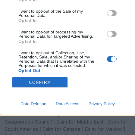
I want to opt-out of the Sale of my
Personal Data.
Opted In
I want to opt-out of processing my
Personal Data for Targeted Advertising.
Opted In
I want to opt-out of Collection, Use,
Retention, Sale, and/or Sharing of my
Personal Data that Is Unrelated with the
Esim for Global
|
Esim for Europe
|
Esim for Caribbean
Purposes for which it was collected.
Opted Out
|
Esim for USA
|
Esim for Italy
|
Esim for Spain
|
Esim
for Turkey
|
Esim for Germany
|
Esim for Greece
|
Esim
CONFIRM
for Asia
|
Esim for World Cup 2026
|
Esim for Saudi
Arabia
|
Esim for Egypt
|
Esim for United Arab
Emirates
|
Esim for Balkans
|
Esim for Morocco
|
Esim
Data Deletion
Data Access
Privacy Policy
for China
|
Esim for United Kingdom
|
Esim for Africa
|
Esim for Latin America
|
Esim for GCC Gulf
Cooperation Council
|
Esim for Middle East
|
Esim for
South America
|
Esim for Canada
|
Esim for Mexico
|