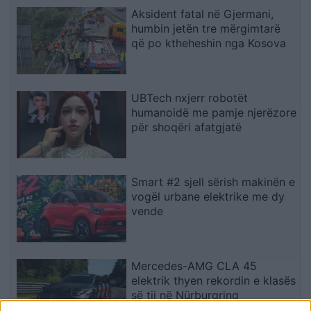
Aksident fatal në Gjermani,
humbin jetën tre mërgimtarë
që po ktheheshin nga Kosova
UBTech nxjerr robotët
humanoidë me pamje njerëzore
për shoqëri afatgjatë
Smart #2 sjell sërish makinën e
vogël urbane elektrike me dy
vende
Mercedes-AMG CLA 45
elektrik thyen rekordin e klasës
së tij në Nürburgring