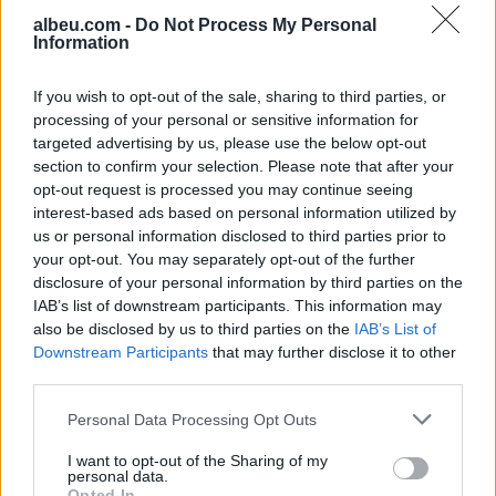
albeu.com -
Do Not Process My Personal
Information
Teleskopi më i fuqishëm diellor
zbulon vorbullat që ndikojnë
If you wish to opt-out of the sale, sharing to third parties, or
në motin hapësinor dhe Tokë
processing of your personal or sensitive information for
targeted advertising by us, please use the below opt-out
section to confirm your selection. Please note that after your
opt-out request is processed you may continue seeing
Bllokime të papritura të
interest-based ads based on personal information utilized by
llogarive të WhatsApp-it në të
us or personal information disclosed to third parties prior to
gjithë botën
your opt-out. You may separately opt-out of the further
disclosure of your personal information by third parties on the
IAB’s list of downstream participants. This information may
also be disclosed by us to third parties on the
IAB’s List of
Downstream Participants
that may further disclose it to other
third parties.
Personal Data Processing Opt Outs
I want to opt-out of the Sharing of my
personal data.
Opted In