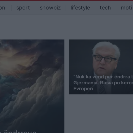
oni
sport
showbiz
lifestyle
tech
moti
“Nuk ka vend për ëndrra të
Gjermania: Rusia po kër
Evropën