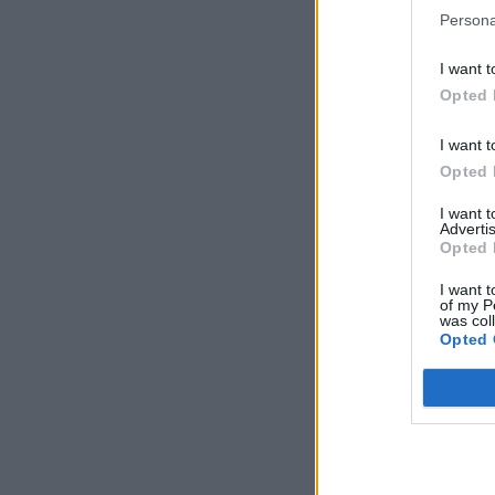
Persona
I want t
Opted 
I want t
Opted 
I want 
Advertis
Opted 
I want t
of my P
was col
Opted 