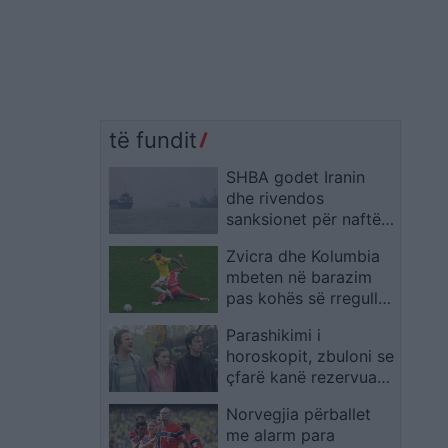
të fundit
SHBA godet Iranin
dhe rivendos
sanksionet për naftën
pas sulmeve ndaj
Zvicra dhe Kolumbia
anijeve tregtare
mbeten në barazim
pas kohës së rregullt,
çerekfinalisti
Parashikimi i
vendoset në
horoskopit, zbuloni se
vazhdime
çfarë kanë rezervuar
yjet për ju sot
Norvegjia përballet
me alarm para