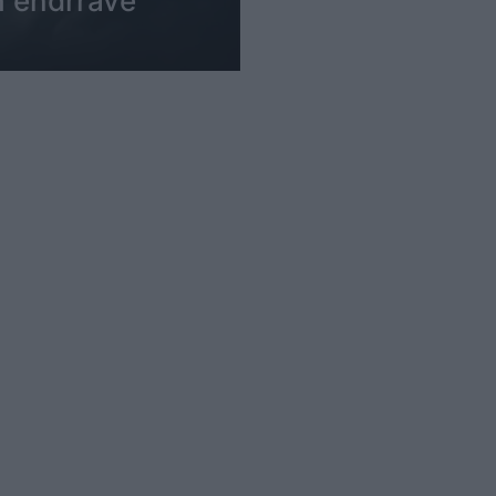
h ëndrrave