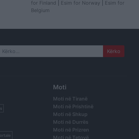
for Finland
|
Esim for Norway
|
Esim for
Belgium
Search
Moti
Moti në Tiranë
Moti në Prishtinë
s
Moti në Shkup
Moti në Durrës
Moti në Prizren
ortale
Moti në Tetovë