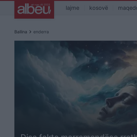
lajme
kosovë
maqed
keyboard_arrow_right
Ballina
enderra