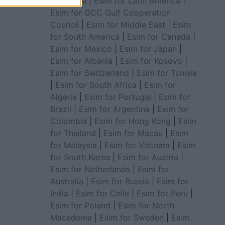
for Africa
|
Esim for Latin America
|
Esim for GCC Gulf Cooperation
Council
|
Esim for Middle East
|
Esim
for South America
|
Esim for Canada
|
Esim for Mexico
|
Esim for Japan
|
Esim for Albania
|
Esim for Kosovo
|
Esim for Switzerland
|
Esim for Tunisia
|
Esim for South Africa
|
Esim for
Algeria
|
Esim for Portugal
|
Esim for
Brazil
|
Esim for Argentina
|
Esim for
Colombia
|
Esim for Hong Kong
|
Esim
for Thailand
|
Esim for Macau
|
Esim
for Malaysia
|
Esim for Vietnam
|
Esim
for South Korea
|
Esim for Austria
|
Esim for Netherlands
|
Esim for
Australia
|
Esim for Russia
|
Esim for
India
|
Esim for Chile
|
Esim for Peru
|
Esim for Poland
|
Esim for North
Macedonia
|
Esim for Sweden
|
Esim