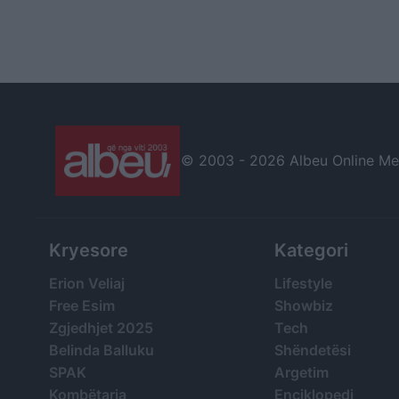
© 2003 -
2026 Albeu Online Medi
Kryesore
Kategori
Erion Veliaj
Lifestyle
Free Esim
Showbiz
Zgjedhjet 2025
Tech
Belinda Balluku
Shëndetësi
SPAK
Argetim
Kombëtarja
Enciklopedi