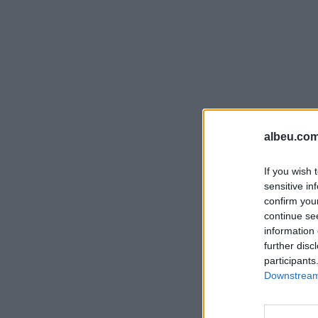
albeu.com
If you wish 
sensitive in
confirm you
continue se
information 
further disc
participants
Downstream 