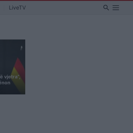
search
LiveTV
 vjetra”,
cënon