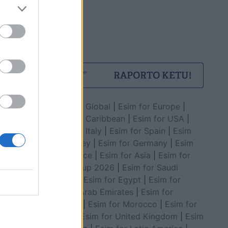
Esim for Global
|
Esim for Europe
|
Esim for Caribbean
|
Esim for USA
|
Esim for Italy
|
Esim for Spain
|
Esim
for Turkey
|
Esim for Germany
|
Esim
for Greece
|
Esim for Asia
|
Esim for
World Cup 2026
|
Esim for Saudi
Arabia
|
Esim for Egypt
|
Esim for
United Arab Emirates
|
Esim for
Balkans
|
Esim for Morocco
|
Esim for
China
|
Esim for United Kingdom
|
Esim