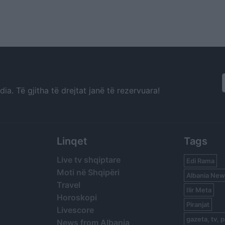
a. Të gjitha të drejtat janë të rezervuara!
Linqet
Tags
Live tv shqiptare
Edi Rama
Moti në Shqipëri
Albania New
Travel
Ilir Meta
Horoskopi
Piranjat
Livescore
gazeta, tv, p
News from Albania