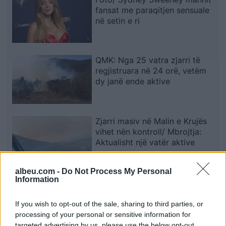
fansat me paraqitjen sensuale
në setin e ri
QMK: Nga 25 vatra zjarri të
regjistruara në 24 orë, vetëm
dy janë ende aktive
Zjarri masiv në Malin e Krujës
vihet nën kontroll/ Mbrojtja:
Aktualisht një vatër aktive
albeu.com -
Do Not Process My Personal
Information
Barcelona nuk heq dorë nga
Julian Alvarez, çështja kalon në
momentin kyç
If you wish to opt-out of the sale, sharing to third parties, or
processing of your personal or sensitive information for
targeted advertising by us, please use the below opt-out