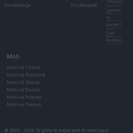
Piranjat
Kombëtarja
Enciklopedi
gazeta,
tv,
portale
Sali
Berisha
Moti
Moti në Tiranë
Moti në Prishtinë
Moti në Shkup
Moti në Durrës
Moti në Prizren
Moti në Tetovë
© 2003 -
2026 Të gjitha të drejtat janë të rezervuara!