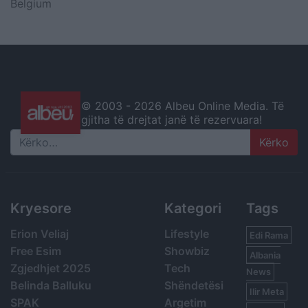
Belgium
© 2003 -
2026 Albeu Online Media. Të
gjitha të drejtat janë të rezervuara!
Search
Kryesore
Kategori
Tags
Erion Veliaj
Lifestyle
Edi Rama
Free Esim
Showbiz
Albania
Zgjedhjet 2025
Tech
News
Belinda Balluku
Shëndetësi
Ilir Meta
SPAK
Argetim