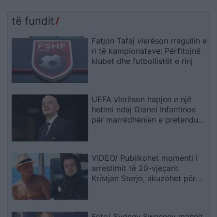
të fundit
Fatjon Tafaj vlerëson rregullin e
ri të kampionateve: Përfitojnë
klubet dhe futbollistët e rinj
UEFA vlerëson hapjen e një
hetimi ndaj Gianni Infantinos
për marrëdhënien e pretenduar
dhe pagesën gjashtëshifrore
VIDEO/ Publikohet momenti i
arrestimit të 20-vjeçarit
Kristjan Sterjo, akuzohet për
vrasjen e Joan Zukos
Foto/ Sydney Sweeney mahnit