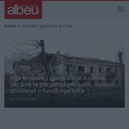
keyboard_arrow_right
Ballina
emerimi i gjeneralit te ri rus
Nga emërimi i gjeneralit të ri rus në
Ukrainë te përgatitja për sulm, mësoni
zhvillimet e fundit nga lufta
4 vit me parë
schedule