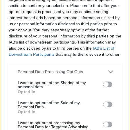
section to confirm your selection. Please note that after your
opt-out request is processed you may continue seeing
interest-based ads based on personal information utilized by
us or personal information disclosed to third parties prior to
your opt-out. You may separately opt-out of the further
disclosure of your personal information by third parties on the
IAB’s list of downstream participants. This information may
also be disclosed by us to third parties on the
IAB’s List of
Downstream Participants
that may further disclose it to other
third parties.
Personal Data Processing Opt Outs
I want to opt-out of the Sharing of my
personal data.
Opted In
I want to opt-out of the Sale of my
Personal Data.
Opted In
Esim for Global
|
Esim for Europe
|
Esim for Caribbean
|
Esim for USA
|
Esim for Italy
|
Esim for Spain
|
Esim
I want to opt-out of processing my
Personal Data for Targeted Advertising.
for Turkey
|
Esim for Germany
|
Esim for Greece
|
Esim