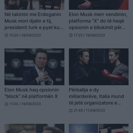
Në takimin me Erdoganin
Elon Musk merr vendimin,
Musk mori djalin e tij,
platforma “X” do të heqë
presidenti turk e pyet ku e
opsionin e bllokimit për
ka gruan
përdoruesit e saj
15:20 / 18/09/2023
17:25 / 19/08/2023
schedule
schedule
Elon Musk heq opsionin
Përballja e dy
“block” në platformën X
miliarderëve, Italia mund
të jetë organizatore e
11:00 / 19/08/2023
schedule
duelit Musk – Zuckerberg
21:46 / 11/08/2023
schedule