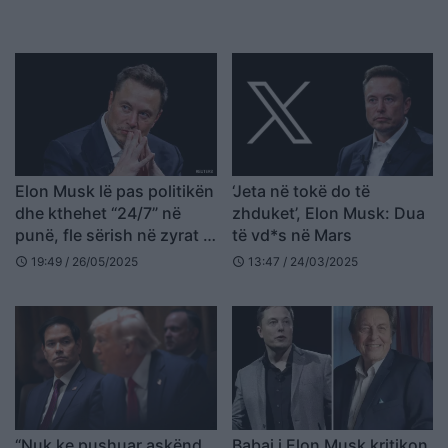
Elon Musk lë pas politikën
‘Jeta në tokë do të
dhe kthehet “24/7” në
zhduket’, Elon Musk: Dua
punë, fle sërish në zyrat e
të vd*s në Mars
kompanive të tij!
19:49 / 26/05/2025
13:47 / 24/03/2025
schedule
schedule
“Nuk ke pushuar askënd
Babai i Elon Musk kritikon