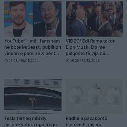
YouTuber’-i më i famshëm
VIDEO/ Edi Rama takon
në botë MrBeast, publikon
Elon Musk: Do më
videon e parë në X për të
pëlqente të vija në
testuar të ardhurat që do
Shqipëri
19:08 / 16/01/2024
16:26 / 16/12/2023
schedule
schedule
të fitojë nga rrjeti social i
Muskit
Tesla tërheq mbi dy
Radhë e pazakontë
milionë vetura nga tregu
njerëzish, mijëra