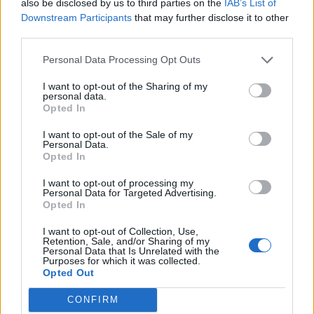
also be disclosed by us to third parties on the
IAB’s List of
Downstream Participants
that may further disclose it to other
third parties.
Personal Data Processing Opt Outs
I want to opt-out of the Sharing of my
personal data.
Opted In
“Më largon depresionin”/
Hakohet “Instagrami” i
I want to opt-out of the Sale of my
Elon Musk zbulon drogën
kryeministres italiane,
Personal Data.
që përdor
përdorin emrin e Elon
Opted In
Musk
13:37 / 20/03/2024
23:32 / 17/03/2024
schedule
schedule
I want to opt-out of processing my
Personal Data for Targeted Advertising.
Opted In
I want to opt-out of Collection, Use,
Retention, Sale, and/or Sharing of my
Personal Data that Is Unrelated with the
Purposes for which it was collected.
Opted Out
CONFIRM