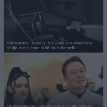
Cybertruck i Tesla-s: Një rënie e re drastike e
shitjeve e cilëson si dështim historik
Grimes akuzon Elon Musk se e ka bllokuar në