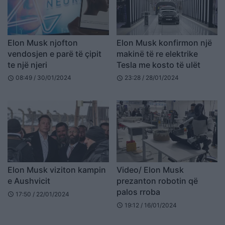
Elon Musk njofton
Elon Musk konfirmon një
vendosjen e parë të çipit
makinë të re elektrike
te një njeri
Tesla me kosto të ulët
08:49 / 30/01/2024
23:28 / 28/01/2024
schedule
schedule
Elon Musk viziton kampin
Video/ Elon Musk
e Aushvicit
prezanton robotin që
palos rroba
17:50 / 22/01/2024
schedule
19:12 / 16/01/2024
schedule