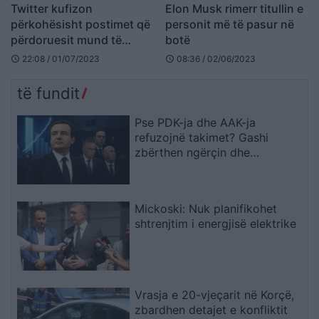
Twitter kufizon
Elon Musk rimerr titullin e
përkohësisht postimet që
personit më të pasur në
përdoruesit mund të
botë
shohin
22:08 / 01/07/2023
08:36 / 02/06/2023
schedule
schedule
të fundit
Pse PDK-ja dhe AAK-ja
refuzojnë takimet? Gashi
zbërthen ngërçin dhe
paralajmëron për rrezikun e
zgjedhjeve të reja
Mickoski: Nuk planifikohet
shtrenjtim i energjisë elektrike
Vrasja e 20-vjeçarit në Korçë,
zbardhen detajet e konfliktit