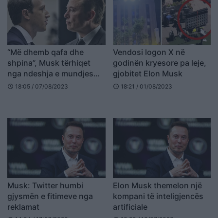
“Më dhemb qafa dhe
Vendosi logon X në
shpina”, Musk tërhiqet
godinën kryesore pa leje,
nga ndeshja e mundjes
gjobitet Elon Musk
me Zuckerberg
18:05 / 07/08/2023
18:21 / 01/08/2023
schedule
schedule
Musk: Twitter humbi
Elon Musk themelon një
gjysmën e fitimeve nga
kompani të inteligjencës
reklamat
artificiale