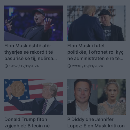
Elon Musk është afër
Elon Musk i futet
thyerjes së rekordit të
politikës, i ofrohet rol kyç
pasurisë së tij, ndërsa
në administratën e re të
aksionet e Tesla-s
Trump
19:57 / 12/11/2024
22:38 / 09/11/2024
schedule
schedule
vazhdojnë të rriten
Donald Trump fiton
P Diddy dhe Jennifer
zgjedhjet: Bitcoin në
Lopez: Elon Musk kritikon