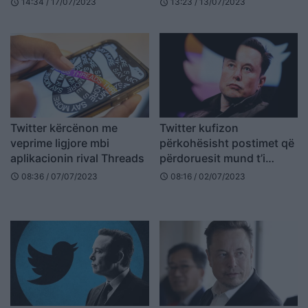
14:34 / 17/07/2023
13:23 / 13/07/2023
schedule
schedule
Twitter kërcënon me
Twitter kufizon
veprime ligjore mbi
përkohësisht postimet që
aplikacionin rival Threads
përdoruesit mund t’i
shohin
08:36 / 07/07/2023
08:16 / 02/07/2023
schedule
schedule