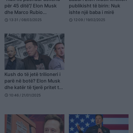
për 45 ditë”/ Elon Musk
publikisht të birin: Nuk
dhe Marco Rubio
ishte një baba i mirë
përplasje të fortë në
13:31 / 08/03/2025
12:09 / 19/02/2025
schedule
schedule
mbledhjen e kabinetit
ndërsa Trump i vëzhgonte
Kush do të jetë trilioneri i
parë në botë? Elon Musk
dhe katër të tjerë pritet të
thyejnë rekordet e
10:46 / 21/01/2025
schedule
pasurisë