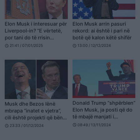
Elon Musk i interesuar për
Elon Musk arrin pasuri
Liverpool-in? “E vërtetë,
rekord: ai është i pari në
por tani do të rrisin
botë që kalon këtë shifër
çmimin…”
21:41 / 07/01/2025
13:00 / 12/12/2024
schedule
schedule
Donald Trump “shpërblen”
Musk dhe Bezos lënë
Elon Musk, ja posti që do
mbrapa “inatet e vjetra”,
të mbajë manjati i
cili është projekti që bën
teknologjisë
bashkë dy miliarderët?
08:49 / 13/11/2024
schedule
23:33 / 01/12/2024
schedule