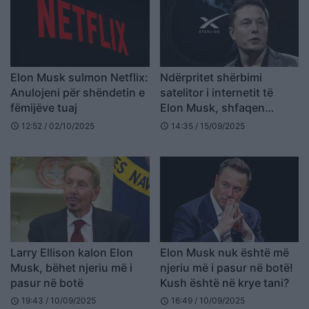
Elon Musk sulmon Netflix:
Ndërpritet shërbimi
Anulojeni për shëndetin e
satelitor i internetit të
fëmijëve tuaj
Elon Musk, shfaqen
probleme teknike edhe në
12:52 / 02/10/2025
14:35 / 15/09/2025
schedule
schedule
Ukrainë
Larry Ellison kalon Elon
Elon Musk nuk është më
Musk, bëhet njeriu më i
njeriu më i pasur në botë!
pasur në botë
Kush është në krye tani?
19:43 / 10/09/2025
16:49 / 10/09/2025
schedule
schedule