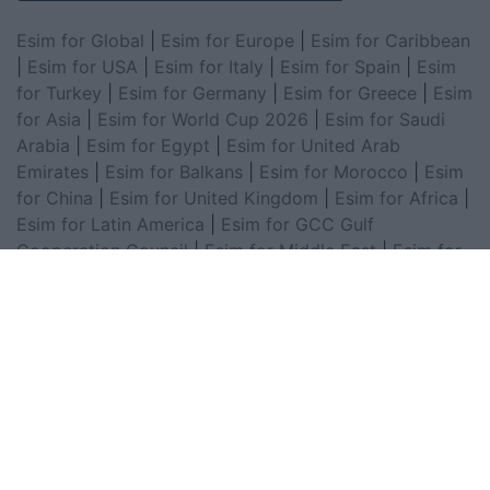
Esim for Global
|
Esim for Europe
|
Esim for Caribbean
|
Esim for USA
|
Esim for Italy
|
Esim for Spain
|
Esim
for Turkey
|
Esim for Germany
|
Esim for Greece
|
Esim
for Asia
|
Esim for World Cup 2026
|
Esim for Saudi
Arabia
|
Esim for Egypt
|
Esim for United Arab
Emirates
|
Esim for Balkans
|
Esim for Morocco
|
Esim
for China
|
Esim for United Kingdom
|
Esim for Africa
|
Esim for Latin America
|
Esim for GCC Gulf
Cooperation Council
|
Esim for Middle East
|
Esim for
South America
|
Esim for Canada
|
Esim for Mexico
|
Esim for Japan
|
Esim for Albania
|
Esim for Kosovo
|
Esim for Switzerland
|
Esim for Tunisia
|
Esim for
South Africa
|
Esim for Algeria
|
Esim for Portugal
|
Esim for Brazil
|
Esim for Argentina
|
Esim for
Colombia
|
Esim for Hong Kong
|
Esim for Thailand
|
Esim for Macau
|
Esim for Malaysia
|
Esim for Vietnam
|
Esim for South Korea
|
Esim for Austria
|
Esim for
Netherlands
|
Esim for Australia
|
Esim for Russia
|