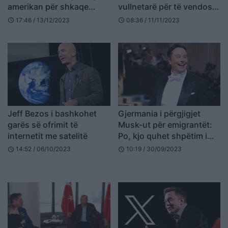
amerikan për shkaqe
vullnetarë për të vendosur
sigurie
“çip” në tru
17:46 / 13/12/2023
08:36 / 11/11/2023
schedule
schedule
Jeff Bezos i bashkohet
Gjermania i përgjigjet
garës së ofrimit të
Musk-ut për emigrantët:
internetit me satelitë
Po, kjo quhet shpëtim i
jetëve!
14:52 / 06/10/2023
10:19 / 30/09/2023
schedule
schedule