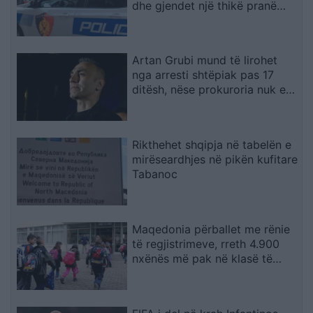
dhe gjendet një thikë pranë
viktimës
Artan Grubi mund të lirohet
nga arresti shtëpiak pas 17
ditësh, nëse prokuroria nuk e
akuzon
Rikthehet shqipja në tabelën e
mirëseardhjes në pikën kufitare
Tabanoc
Maqedonia përballet me rënie
të regjistrimeve, rreth 4.900
nxënës më pak në klasë të
parë