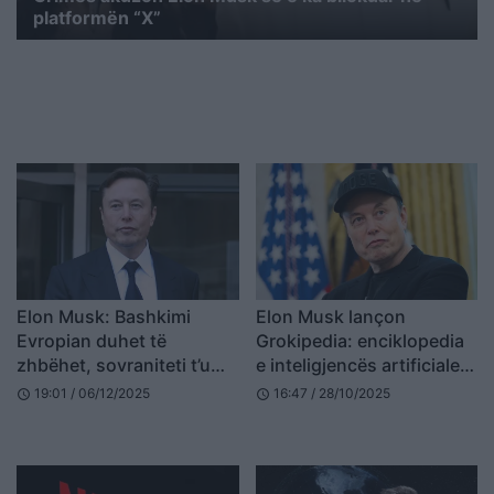
platformën “X”
Elon Musk: Bashkimi
Elon Musk lançon
Evropian duhet të
Grokipedia: enciklopedia
zhbëhet, sovraniteti t’u
e inteligjencës artificiale
kthehet shteteve
që sfidon Wikipedia-n
19:01 / 06/12/2025
16:47 / 28/10/2025
schedule
schedule