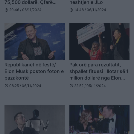
75,500 dollarë. Çfarë
heshtjen e JLo
ndryshon tani?
20:46 / 06/11/2024
14:48 / 06/11/2024
schedule
schedule
Republikanët në festë/
Pak orë para rezultatit,
Elon Musk poston foton e
shpallet fituesi i llotarisë 1
pazakontë
milion dollarë nga Elon
Musk
08:25 / 06/11/2024
22:52 / 05/11/2024
schedule
schedule