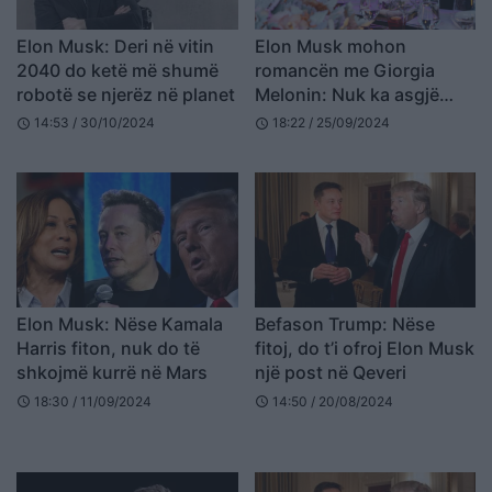
Elon Musk: Deri në vitin
Elon Musk mohon
2040 do ketë më shumë
romancën me Giorgia
robotë se njerëz në planet
Melonin: Nuk ka asgjë
mes meje dhe
14:53 / 30/10/2024
18:22 / 25/09/2024
schedule
schedule
kryeministres italiane
Elon Musk: Nëse Kamala
Befason Trump: Nëse
Harris fiton, nuk do të
fitoj, do t’i ofroj Elon Musk
shkojmë kurrë në Mars
një post në Qeveri
18:30 / 11/09/2024
14:50 / 20/08/2024
schedule
schedule