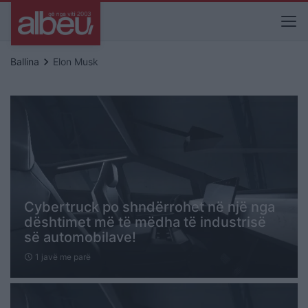
keyboard_arrow_right
Ballina
Elon Musk
Cybertruck po shndërrohet në një nga
dështimet më të mëdha të industrisë
së automobilave!
1 javë me parë
schedule