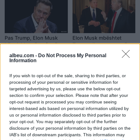
Pas Trump, Elon Musk
Elon Musk mbështet
bën deklaratën e fortë:
Trump, dhuron para në
Kanë tentuar të më vrasin
mbështetje të fushatës së
albeu.com -
Do Not Process My Personal
ish-presidentit
18:48 / 15/07/2024
12:58 / 13/07/2024
Information
schedule
schedule
If you wish to opt-out of the sale, sharing to third parties, or
processing of your personal or sensitive information for
targeted advertising by us, please use the below opt-out
section to confirm your selection. Please note that after your
opt-out request is processed you may continue seeing
interest-based ads based on personal information utilized by
us or personal information disclosed to third parties prior to
Elon Musk zbulon se
Elon Musk sjell rrjetin
your opt-out. You may separately opt-out of the further
çfarë do të bëjë me “X”-in
”Starlink” edhe në
disclosure of your personal information by third parties on the
Shqipëri, ja si funksionon
12:19 / 02/05/2024
schedule
IAB’s list of downstream participants. This information may
16:51 / 09/04/2024
schedule