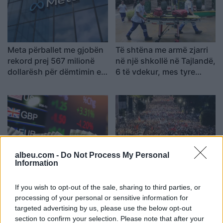
Meta përballet me gjobën
Të shtëna me armë zjarri
rekord prej 567 milionë
në një shkollë në Tajlandë,
dollarësh për dëmtimin e
6 të vdekur, mes tyre
fëmijëve
edhe autori
albeu.com -
Do Not Process My Personal
Information
Këmbimi valutor/ Me sa
Sot dita e 69-të e
blihen e shiten dollari dhe
protestës, qytetarët nuk
euro, çfarë ndodh me
ndalen, të vendosur deri
If you wish to opt-out of the sale, sharing to third parties, or
monedhat e tjera
në largimin e kryeministrit
processing of your personal or sensitive information for
targeted advertising by us, please use the below opt-out
section to confirm your selection. Please note that after your