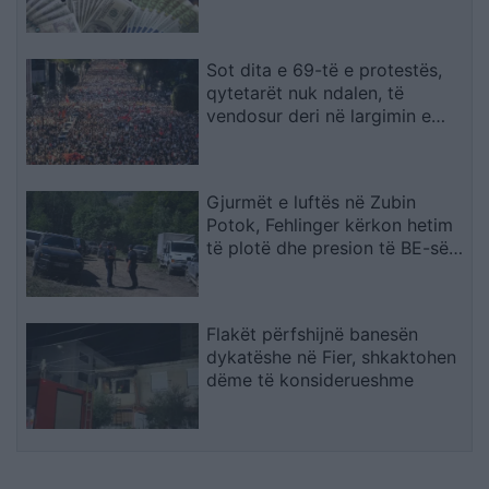
Sot dita e 69-të e protestës,
qytetarët nuk ndalen, të
vendosur deri në largimin e
kryeministrit
Gjurmët e luftës në Zubin
Potok, Fehlinger kërkon hetim
të plotë dhe presion të BE-së
ndaj Serbisë
Flakët përfshijnë banesën
dykatëshe në Fier, shkaktohen
dëme të konsiderueshme