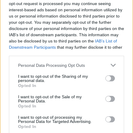
opt-out request is processed you may continue seeing
interest-based ads based on personal information utilized by
us or personal information disclosed to third parties prior to
your opt-out. You may separately opt-out of the further
disclosure of your personal information by third parties on the
Flakët përfshijnë banesën
Sulm i armatosur në një
IAB’s list of downstream participants. This information may
dykatëshe në Fier,
shkollë në Tajlandë:
also be disclosed by us to third parties on the
IAB’s List of
shkaktohen dëme të
gjashtë viktima, mes tyre
Downstream Participants
that may further disclose it to other
konsiderueshme
një 14-vjeçar
third parties.
Personal Data Processing Opt Outs
I want to opt-out of the Sharing of my
personal data.
Opted In
I want to opt-out of the Sale of my
Kodi Rrugor me masa më
“Meta” gjobitet me 567
Personal Data.
Opted In
të ashpra: Heqje e
milionë dollarë të tjerë për
përhershme e patentës,
sigurinë e fëmijëve,
I want to opt-out of processing my
gjoba të rritura dhe
kompania: Do ta apelojmë
Personal Data for Targeted Advertising.
Opted In
kufizime për drejtuesit e
të fundit