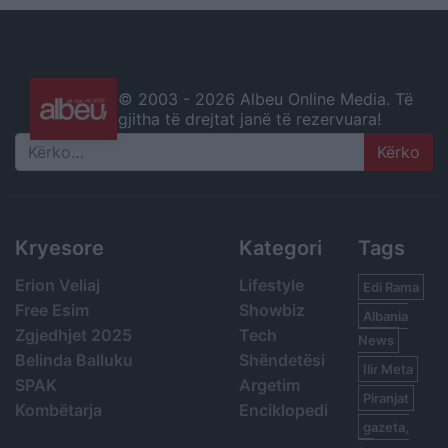
© 2003 -
2026 Albeu Online Media. Të
gjitha të drejtat janë të rezervuara!
Search
Kryesore
Kategori
Tags
Erion Veliaj
Lifestyle
Edi Rama
Free Esim
Showbiz
Albania
Zgjedhjet 2025
Tech
News
Belinda Balluku
Shëndetësi
Ilir Meta
SPAK
Argetim
Piranjat
Kombëtarja
Enciklopedi
gazeta,