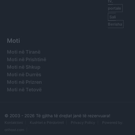
tv,
portale
Sali
Berisha
Moti
Moti në Tiranë
Moti në Prishtinë
Moti në Shkup
Moti në Durrës
Moti në Prizren
Moti në Tetovë
© 2003 -
2026 Të gjitha të drejtat janë të rezervuara!
Kontaktoni
Kushtet e Përdorimit
Privacy Policy
Powered by:
orihost.com