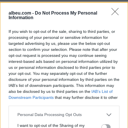
Hyri me Jet Ski në
Tragjedi në Rrugën e
hapësirën e pushuesve në
Kombit, aksidentohet de
albeu.com -
Do Not Process My Personal
Zvërnec, gjobitet me 300
vdes 38-vjeçari nga
Information
mijë lekë drejtuesi
Kosova
If you wish to opt-out of the sale, sharing to third parties, or
processing of your personal or sensitive information for
targeted advertising by us, please use the below opt-out
section to confirm your selection. Please note that after your
opt-out request is processed you may continue seeing
interest-based ads based on personal information utilized by
us or personal information disclosed to third parties prior to
“Po ngrihet një ministri
Video/ Shpërthimi në një
your opt-out. You may separately opt-out of the further
paralele e Shëndetësisë”/
minibus në periferi të
disclosure of your personal information by third parties on the
Këlliçi: Projektligji i
Damaskut lë 2 të vdekur
IAB’s list of downstream participants. This information may
shtatorit i hap rrugë
dhe 13 të plagosur
also be disclosed by us to third parties on the
IAB’s List of
monopolit, SPAK të
Downstream Participants
that may further disclose it to other
ndërhyjë
third parties.
Personal Data Processing Opt Outs
I want to opt-out of the Sharing of my