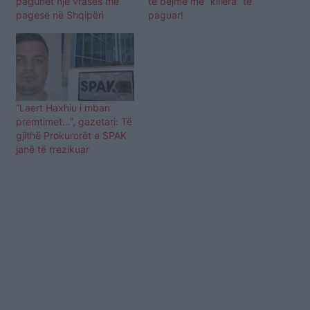
paguhet një vrasës me
të bëjmë me “killera” të
pagesë në Shqipëri
paguar!
“Laert Haxhiu i mban
premtimet…”, gazetari: Të
gjithë Prokurorët e SPAK
janë të rrezikuar