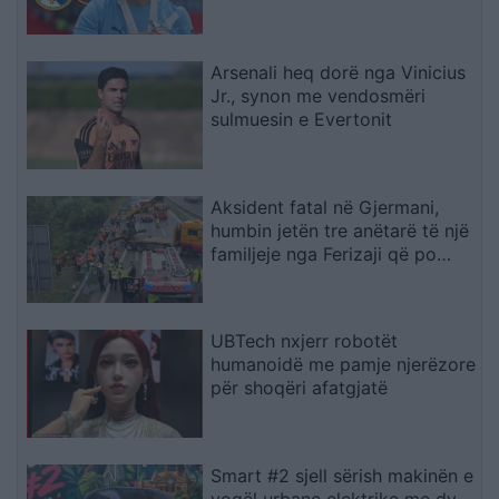
Arsenali heq dorë nga Vinicius
Jr., synon me vendosmëri
sulmuesin e Evertonit
Aksident fatal në Gjermani,
humbin jetën tre anëtarë të një
familjeje nga Ferizaji që po
ktheheshin nga Kosova
UBTech nxjerr robotët
humanoidë me pamje njerëzore
për shoqëri afatgjatë
Smart #2 sjell sërish makinën e