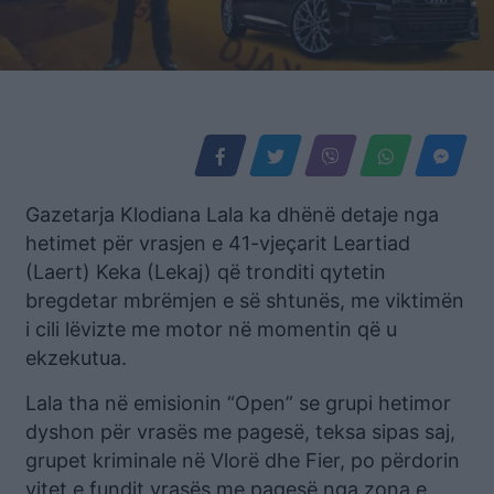
Gazetarja Klodiana Lala ka dhënë detaje nga
hetimet për vrasjen e 41-vjeçarit Leartiad
(Laert) Keka (Lekaj) që tronditi qytetin
bregdetar mbrëmjen e së shtunës, me viktimën
i cili lëvizte me motor në momentin që u
ekzekutua.
Lala tha në emisionin “Open” se grupi hetimor
dyshon për vrasës me pagesë, teksa sipas saj,
grupet kriminale në Vlorë dhe Fier, po përdorin
vitet e fundit vrasës me pagesë nga zona e