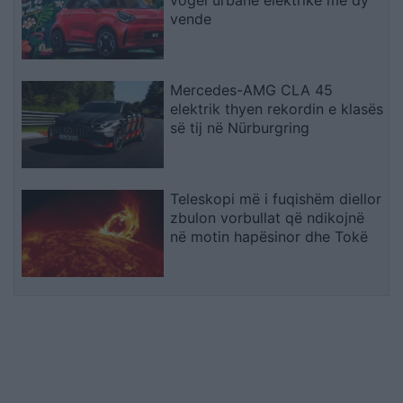
vogël urbane elektrike me dy
vende
Mercedes-AMG CLA 45
elektrik thyen rekordin e klasës
së tij në Nürburgring
Teleskopi më i fuqishëm diellor
zbulon vorbullat që ndikojnë
në motin hapësinor dhe Tokë