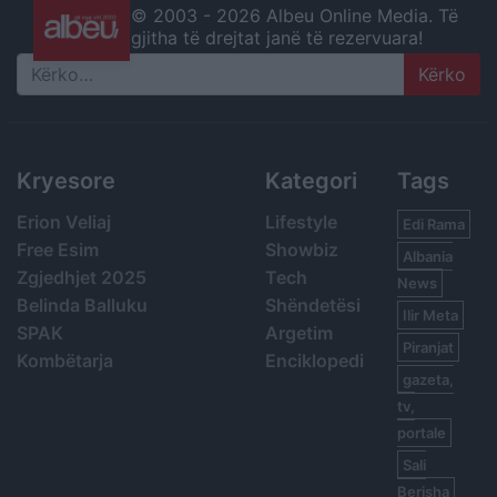
© 2003 -
2026 Albeu Online Media. Të
gjitha të drejtat janë të rezervuara!
Search
Kryesore
Kategori
Tags
Erion Veliaj
Lifestyle
Edi Rama
Free Esim
Showbiz
Albania
Zgjedhjet 2025
Tech
News
Belinda Balluku
Shëndetësi
Ilir Meta
SPAK
Argetim
Piranjat
Kombëtarja
Enciklopedi
gazeta,
tv,
portale
Sali
Berisha