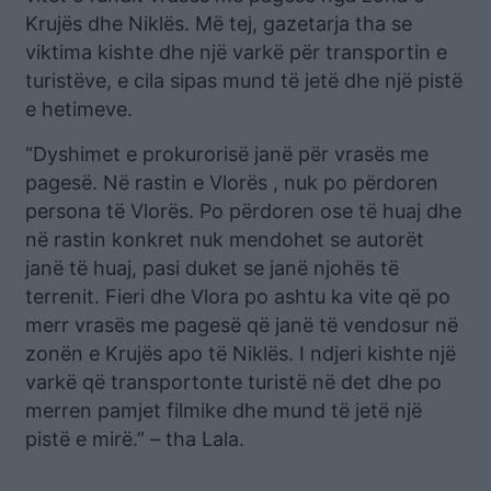
Krujës dhe Niklës. Më tej, gazetarja tha se
viktima kishte dhe një varkë për transportin e
turistëve, e cila sipas mund të jetë dhe një pistë
e hetimeve.
“Dyshimet e prokurorisë janë për vrasës me
pagesë. Në rastin e Vlorës , nuk po përdoren
persona të Vlorës. Po përdoren ose të huaj dhe
në rastin konkret nuk mendohet se autorët
janë të huaj, pasi duket se janë njohës të
terrenit. Fieri dhe Vlora po ashtu ka vite që po
merr vrasës me pagesë që janë të vendosur në
zonën e Krujës apo të Niklës. I ndjeri kishte një
varkë që transportonte turistë në det dhe po
merren pamjet filmike dhe mund të jetë një
pistë e mirë.” – tha Lala.