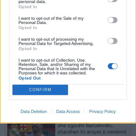
personal data.
Opted In
Infermierja shqiptare në
Video/ Dy të vrarë dhe 13
Itali shpërthen në lot në
të plagosur nga
I want to opt-out of the Sale of my
protestë: Pacientët
shpërthimi i një minibusi
Personal Data.
detyrohen të kërkojnë
pranë Damaskut
Opted In
kurim jashtë vendit
I want to opt-out of processing my
Personal Data for Targeted Advertising.
Opted In
I want to opt-out of Collection, Use,
Retention, Sale, and/or Sharing of my
Personal Data that Is Unrelated with the
Purposes for which it was collected.
Konflikt për shërbimin në
Osman Stafa thirrje
Opted Out
një hotel në Dhërmi, ish-
qytetarëve nga protesta:
CONFIRM
zyrtari i Policisë dyshohet
Mbi partitë të vendosim
se kërcënoi kamerierin
Shqipërinë, ka ardhur
dhe administratorin
koha e brezit të ri
të fundit
Data Deletion
Data Access
Privacy Policy
Rodri refuzoi Real Madridin
dhe zgjodhi Barcelonën,
zbardhen tri arsyet e vendimit