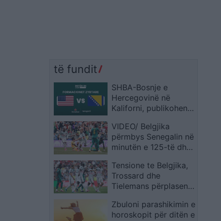
të fundit
SHBA-Bosnje e
Hercegovinë në
Kaliforni, publikohen
formacionet zyrtare
VIDEO/ Belgjika
përmbys Senegalin në
minutën e 125-të dhe
siguron biletën për në
Tensione te Belgjika,
1/8 e finales
Trossard dhe
Tielemans përplasen
gjatë sfidës
Zbuloni parashikimin e
horoskopit për ditën e