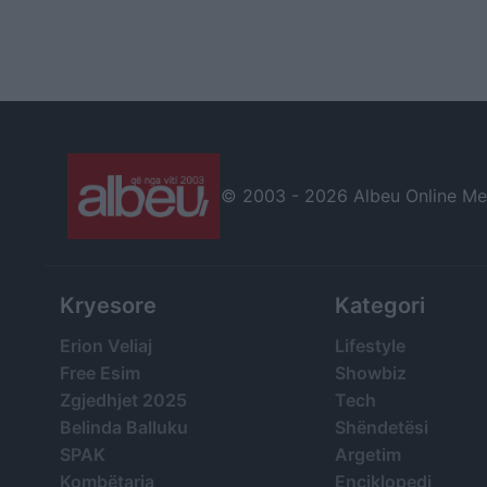
© 2003 -
2026 Albeu Online Medi
Kryesore
Kategori
Erion Veliaj
Lifestyle
Free Esim
Showbiz
Zgjedhjet 2025
Tech
Belinda Balluku
Shëndetësi
SPAK
Argetim
Kombëtarja
Enciklopedi