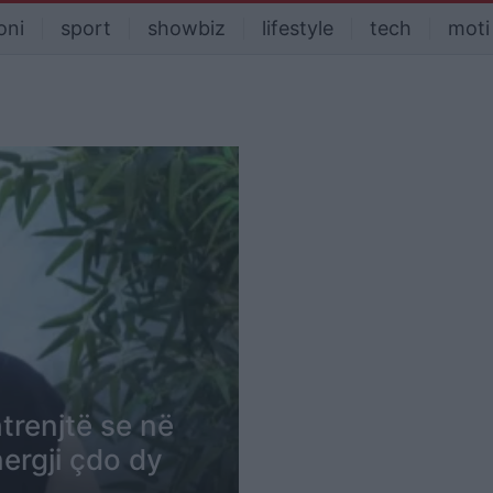
oni
sport
showbiz
lifestyle
tech
moti
trenjtë se në
nergji çdo dy