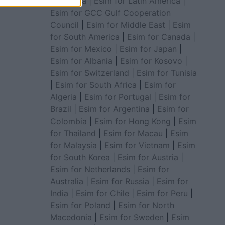
for Africa
|
Esim for Latin America
|
Esim for GCC Gulf Cooperation
Council
|
Esim for Middle East
|
Esim
for South America
|
Esim for Canada
|
Esim for Mexico
|
Esim for Japan
|
Esim for Albania
|
Esim for Kosovo
|
Esim for Switzerland
|
Esim for Tunisia
|
Esim for South Africa
|
Esim for
Algeria
|
Esim for Portugal
|
Esim for
Brazil
|
Esim for Argentina
|
Esim for
Colombia
|
Esim for Hong Kong
|
Esim
for Thailand
|
Esim for Macau
|
Esim
for Malaysia
|
Esim for Vietnam
|
Esim
for South Korea
|
Esim for Austria
|
Esim for Netherlands
|
Esim for
Australia
|
Esim for Russia
|
Esim for
India
|
Esim for Chile
|
Esim for Peru
|
Esim for Poland
|
Esim for North
Macedonia
|
Esim for Sweden
|
Esim