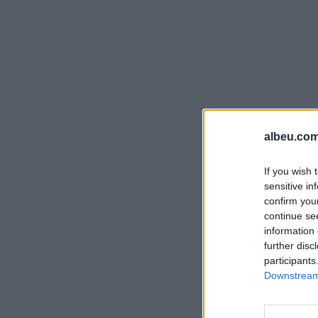
albeu.com
If you wish 
sensitive in
confirm you
continue se
information 
further disc
participants
Downstream 