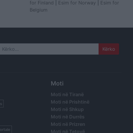
for Finland
|
Esim for Norway
|
Esim for
Belgium
Search
Moti
Moti në Tiranë
Moti në Prishtinë
s
Moti në Shkup
Moti në Durrës
Moti në Prizren
ortale
Moti në Tetovë