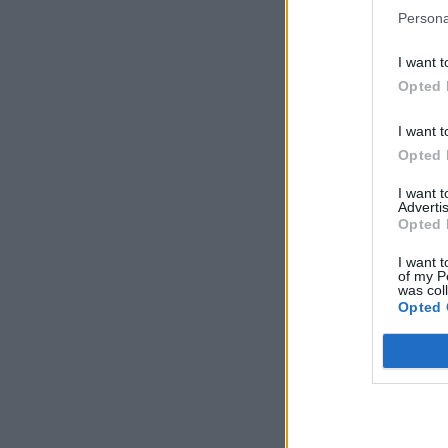
Persona
I want t
Opted 
I want t
Opted 
I want 
Advertis
Opted 
I want t
of my P
was col
Opted 