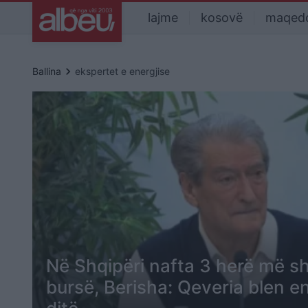
lajme
kosovë
maqed
keyboard_arrow_right
Ballina
ekspertet e energjise
Në Shqipëri nafta 3 herë më sh
bursë, Berisha: Qeveria blen e