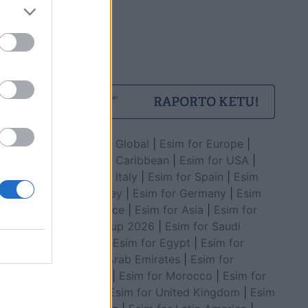
Esim for Global
|
Esim for Europe
|
Esim for Caribbean
|
Esim for USA
|
Esim for Italy
|
Esim for Spain
|
Esim
for Turkey
|
Esim for Germany
|
Esim
for Greece
|
Esim for Asia
|
Esim for
World Cup 2026
|
Esim for Saudi
Arabia
|
Esim for Egypt
|
Esim for
United Arab Emirates
|
Esim for
Balkans
|
Esim for Morocco
|
Esim for
China
|
Esim for United Kingdom
|
Esim