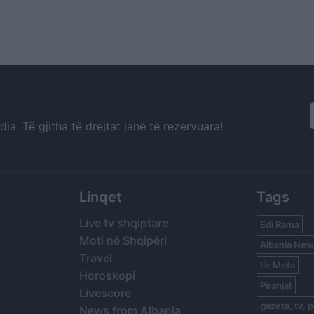
a. Të gjitha të drejtat janë të rezervuara!
Linqet
Tags
Live tv shqiptare
Edi Rama
Moti në Shqipëri
Albania New
Travel
Ilir Meta
Horoskopi
Piranjat
Livescore
gazeta, tv, p
News from Albania