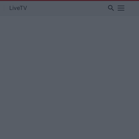
search
LiveTV