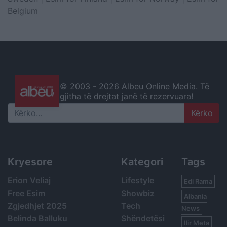
Belgium
© 2003 -
2026 Albeu Online Media. Të
gjitha të drejtat janë të rezervuara!
Search
Kryesore
Kategori
Tags
Erion Veliaj
Lifestyle
Edi Rama
Free Esim
Showbiz
Albania
Zgjedhjet 2025
Tech
News
Belinda Balluku
Shëndetësi
Ilir Meta