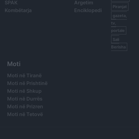
SPAK
Argetim
Piranjat
Kombëtarja
Enciklopedi
gazeta,
tv,
portale
Sali
Berisha
Moti
Moti në Tiranë
Moti në Prishtinë
Moti në Shkup
Moti në Durrës
Moti në Prizren
Moti në Tetovë