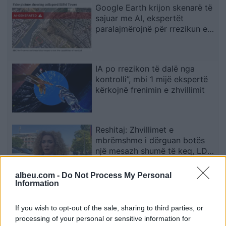
Google Earth krijon skenarë të
sajuar me AI, ekspertët
paralajmërojnë për rrezikun e
dezinformimit
IA po rrezikon të dalë nga
kontrolli”, mbi 1 mijë ekspertë
kërkojnë frenimin e zhvillimit
Reshitaj: Zhvillimet e
mbrëmshme i dërguan botës
një mesazh shumë të keq, LDK-
ja ishte e gatshme të
bashkëpunonte me LVV-në
albeu.com -
Do Not Process My Personal
Information
Murati e cilëson plotësisht
kushtetuese seancën e sotme
If you wish to opt-out of the sale, sharing to third parties, or
processing of your personal or sensitive information for