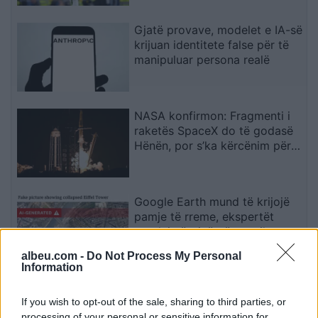
Gjatë provave, modelet e IA-së
krijuan identitete false për të
manipuluar persona realë
NASA konfirmon: Fragmenti i
raketës SpaceX do të godasë
Hënën, por s’ka kërcënim për
Tokën
Google Earth mund të krijojë
pamje të rreme, ekspertët
paralajmërojnë për rrezikun e
dezinformimit
albeu.com -
Do Not Process My Personal
Information
Situata mund të dalë jashtë
kontrollit”, mbi 1,000 ekspertë
If you wish to opt-out of the sale, sharing to third parties, or
kërkojnë frenimin e zhvillimit të
processing of your personal or sensitive information for