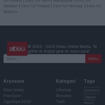
for Poland
|
Esim for North Macedonia
|
Esim for
Sweden
|
Esim for Finland
|
Esim for Norway
|
Esim for
Belgium
© 2003 -
2026 Albeu Online Media. Të
gjitha të drejtat janë të rezervuara!
Search
Kryesore
Kategori
Tags
Erion Veliaj
Lifestyle
Edi Rama
Free Esim
Showbiz
Albania
Zgjedhjet 2025
Tech
News