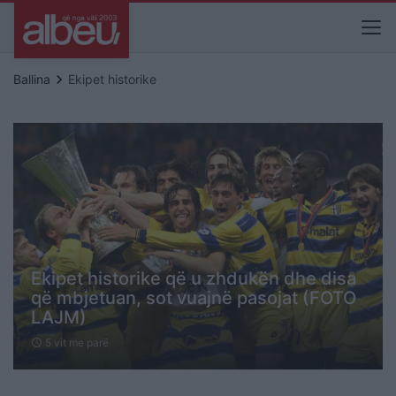
keyboard_arrow_right
Ballina
Ekipet historike
Ekipet historike që u zhdukën dhe disa
që mbjetuan, sot vuajnë pasojat (FOTO
LAJM)
5 vit me parë
schedule