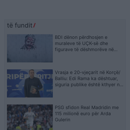
të fundit
BDI dënon përdhosjen e
muraleve të UÇK-së dhe
figurave të dëshmorëve në
Çair
Vrasja e 20-vjeçarit në Korçë/
Balliu: Edi Rama ka dështuar,
siguria publike është kthyer në
pasiguri kronike dhe thirrja
“Jepe dorëheqjen” merr tjetër
peshë
PSG sfidon Real Madridin me
115 milionë euro për Arda
Gulerin