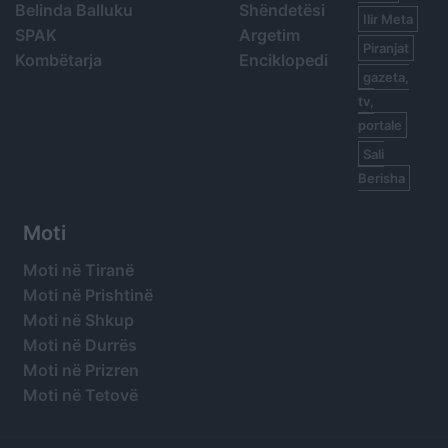
Belinda Balluku
Shëndetësi
Ilir Meta
SPAK
Argetim
Piranjat
Kombëtarja
Enciklopedi
gazeta,
tv,
portale
Sali
Berisha
Moti
Moti në Tiranë
Moti në Prishtinë
Moti në Shkup
Moti në Durrës
Moti në Prizren
Moti në Tetovë