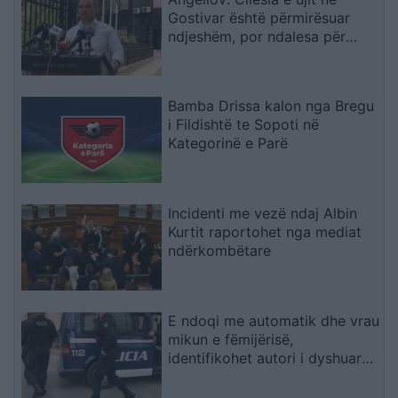
Gostivar është përmirësuar
ndjeshëm, por ndalesa për
konsum mbetet në fuqi
Bamba Drissa kalon nga Bregu
i Fildishtë te Sopoti në
Kategorinë e Parë
Incidenti me vezë ndaj Albin
Kurtit raportohet nga mediat
ndërkombëtare
E ndoqi me automatik dhe vrau
mikun e fëmijërisë,
identifikohet autori i dyshuar
që është në kërkim