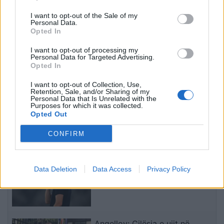
kamerat e trafikut pritet të
u qëllua me kallashnikov
nisin së shpejti
brenda një pallati
I want to opt-out of the Sale of my
Personal Data.
monitorimin
Opted In
I want to opt-out of processing my
Personal Data for Targeted Advertising.
Opted In
I want to opt-out of Collection, Use,
Retention, Sale, and/or Sharing of my
Zjarr në Gjirokastër/
Berisha shpreson te
Personal Data that Is Unrelated with the
Izolohet flaka në mal,
ambasadori i ri amerikan,
Purposes for which it was collected.
Opted Out
shkrumbohen 3 hektarë
por ashpërson qëndrimin
me shkurre e barishte në
ndaj SPAK-ut dhe
CONFIRM
kufirin mes Golemit dhe
reformës territoriale
të fundit
Progonatit
Chelsea triumfon 3-0 ndaj
Data Deletion
Data Access
Privacy Policy
Milanit, Xabi Alonso vlerëson
paraqitjen e plotë të skuadrës
Angellov: Cilësia e ujit në