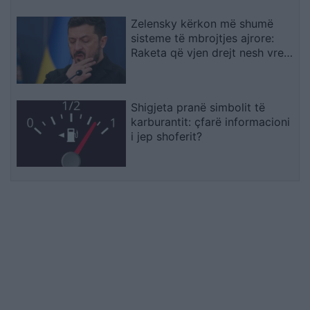
Zelensky kërkon më shumë
sisteme të mbrojtjes ajrore:
Raketa që vjen drejt nesh vret
njerëz
Shigjeta pranë simbolit të
karburantit: çfarë informacioni
i jep shoferit?