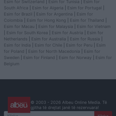
Esim for Switzerland
|
Esim for Tunisia
|
Esim for
South Africa
|
Esim for Algeria
|
Esim for Portugal
|
Esim for Brazil
|
Esim for Argentina
|
Esim for
Colombia
|
Esim for Hong Kong
|
Esim for Thailand
|
Esim for Macau
|
Esim for Malaysia
|
Esim for Vietnam
|
Esim for South Korea
|
Esim for Austria
|
Esim for
Netherlands
|
Esim for Australia
|
Esim for Russia
|
Esim for India
|
Esim for Chile
|
Esim for Peru
|
Esim
for Poland
|
Esim for North Macedonia
|
Esim for
Sweden
|
Esim for Finland
|
Esim for Norway
|
Esim for
Belgium
© 2003 -
2026 Albeu Online Media. Të
gjitha të drejtat janë të rezervuara!