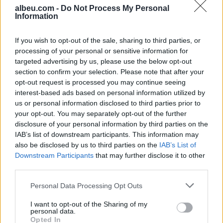
dyshuar që është në
shihnim çfarë kishte
albeu.com -
Do Not Process My Personal
Information
kërkim
ndodhur
If you wish to opt-out of the sale, sharing to third parties, or
processing of your personal or sensitive information for
targeted advertising by us, please use the below opt-out
section to confirm your selection. Please note that after your
opt-out request is processed you may continue seeing
Zjarri përfshin
Vrasja e 20-vjeçarit në
interest-based ads based on personal information utilized by
Mallakastrën/ Evakuohen
Korçë, zbardhen detajet e
us or personal information disclosed to third parties prior to
disa familje në Koilac,
konfliktit dhe gjendet një
your opt-out. You may separately opt-out of the further
flakët afrohen pranë
thikë pranë viktimës
disclosure of your personal information by third parties on the
banesave
IAB’s list of downstream participants. This information may
also be disclosed by us to third parties on the
IAB’s List of
Downstream Participants
that may further disclose it to other
third parties.
Personal Data Processing Opt Outs
Rama: 1.100 gjoba për
Zbulohet identiteti i 20-
I want to opt-out of the Sharing of my
personal data.
shpejtësi brenda një jave,
vjeçarit të vrarë në Korçë,
Opted In