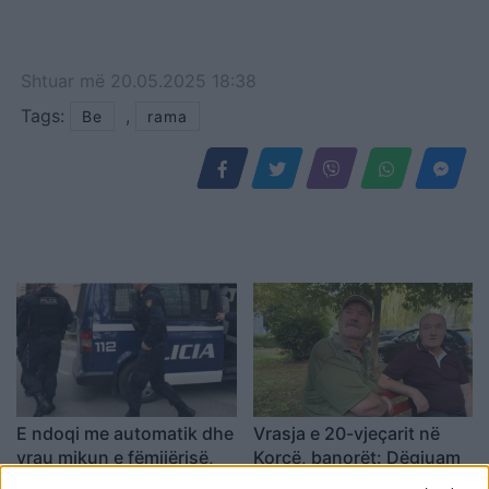
Shtuar
më
20.05.2025 18:38
Tags:
,
Be
rama
E ndoqi me automatik dhe
Vrasja e 20-vjeçarit në
vrau mikun e fëmijërisë,
Korçë, banorët: Dëgjuam
identifikohet autori i
një zhurmë dhe dolëm të