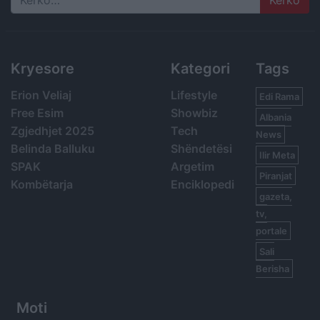
Search
Kryesore
Kategori
Tags
Erion Veliaj
Lifestyle
Edi Rama
Free Esim
Showbiz
Albania
Zgjedhjet 2025
Tech
News
Belinda Balluku
Shëndetësi
Ilir Meta
SPAK
Argetim
Piranjat
Kombëtarja
Enciklopedi
gazeta,
tv,
portale
Sali
Berisha
Moti