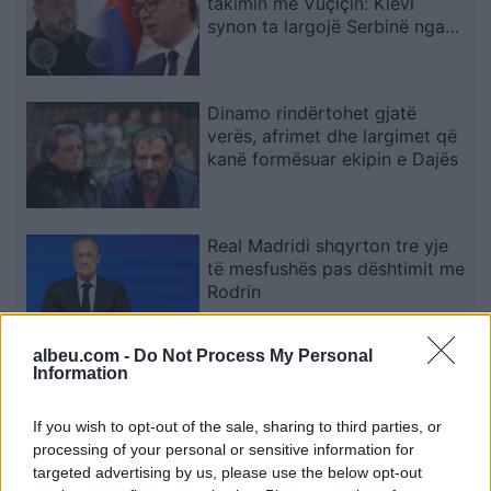
takimin me Vuçiçin: Kievi
synon ta largojë Serbinë nga
kampi rus
Dinamo rindërtohet gjatë
verës, afrimet dhe largimet që
kanë formësuar ekipin e Dajës
Real Madridi shqyrton tre yje
të mesfushës pas dështimit me
Rodrin
albeu.com -
Do Not Process My Personal
Information
Horoskopi 8 Gusht 2026/
Çfarë kanë rezervuar yjet për
secilën shenjë?
If you wish to opt-out of the sale, sharing to third parties, or
processing of your personal or sensitive information for
targeted advertising by us, please use the below opt-out