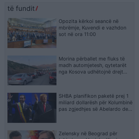
të fundit
Opozita kërkoi seancë në
mbrëmje, Kuvendi e vazhdon
sot në ora 11:00
Morina përballet me fluks të
madh automjetesh, qytetarët
nga Kosova udhëtojnë drejt
bregdetit shqiptar
SHBA planifikon paketë prej 1
miliard dollarësh për Kolumbinë
pas zgjedhjes së Abelardo de
la Esprielës
Zelensky në Beograd për