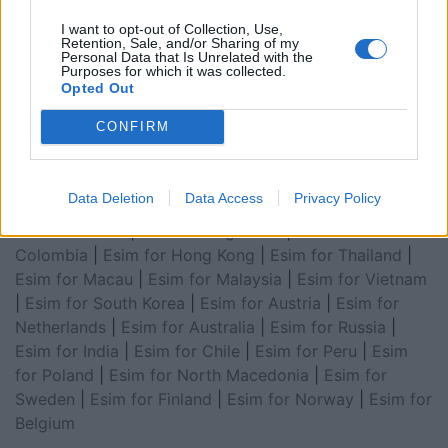
Arabia
|
Esim for Egypt
|
Esim for United Arab
I want to opt-out of Collection, Use,
Emirates
|
Esim for Balkans
|
Esim for Morocco
|
Esim
Retention, Sale, and/or Sharing of my
Personal Data that Is Unrelated with the
for China
|
Esim for United Kingdom
|
Esim for Africa
|
Purposes for which it was collected.
Esim for Latin America
|
Esim for GCC Gulf
Opted Out
Cooperation Council
|
Esim for Middle East
|
Esim for
CONFIRM
South America
|
Esim for Canada
|
Esim for Mexico
|
Esim for Japan
|
Esim for Albania
|
Esim for Kosovo
|
Esim for Switzerland
|
Esim for Tunisia
|
Esim for
Data Deletion
Data Access
Privacy Policy
South Africa
|
Esim for Algeria
|
Esim for Portugal
|
Esim for Brazil
|
Esim for Argentina
|
Esim for
Colombia
|
Esim for Hong Kong
|
Esim for Thailand
|
Esim for Macau
|
Esim for Malaysia
|
Esim for Vietnam
|
Esim for South Korea
|
Esim for Austria
|
Esim for
Netherlands
|
Esim for Australia
|
Esim for Russia
|
Esim for India
|
Esim for Chile
|
Esim for Peru
|
Esim
for Poland
|
Esim for North Macedonia
|
Esim for
Sweden
|
Esim for Finland
|
Esim for Norway
|
Esim for
Belgium