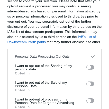
section to confirm your selection. Please note that after your
opt-out request is processed you may continue seeing
interest-based ads based on personal information utilized by
us or personal information disclosed to third parties prior to
your opt-out. You may separately opt-out of the further
disclosure of your personal information by third parties on the
IAB’s list of downstream participants. This information may
also be disclosed by us to third parties on the
IAB’s List of
Downstream Participants
that may further disclose it to other
third parties.
Personal Data Processing Opt Outs
I want to opt-out of the Sharing of my
personal data.
Opted In
I want to opt-out of the Sale of my
Personal Data.
Esim for Global
|
Esim for Europe
|
Esim for Caribbean
Opted In
|
Esim for USA
|
Esim for Italy
|
Esim for Spain
|
Esim
I want to opt-out of processing my
for Turkey
|
Esim for Germany
|
Esim for Greece
|
Esim
Personal Data for Targeted Advertising.
for Asia
|
Esim for World Cup 2026
|
Esim for Saudi
Opted In