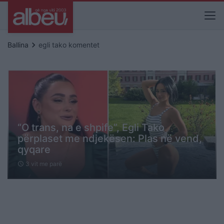
keyboard_arrow_right
Ballina
egli tako komentet
“O trans, na e shpife”, Egli Tako
përplaset me ndjekësen: Plas në vend,
qyqare
3 vit me parë
schedule