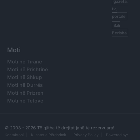
gazeta,
tv,
portale
Sali
Berisha
Moti
Moti në Tiranë
Moti në Prishtinë
Moti në Shkup
Moti në Durrës
Moti në Prizren
Moti në Tetovë
© 2003 -
2026 Të gjitha të drejtat janë të rezervuara!
Kontaktoni
Kushtet e Përdorimit
Privacy Policy
Powered by: