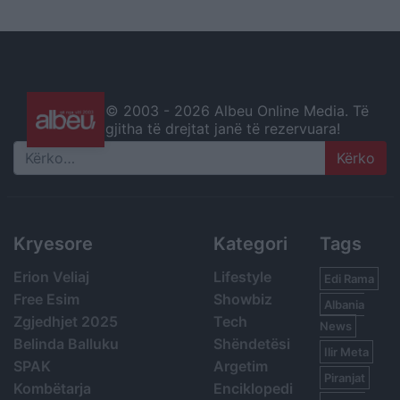
© 2003 -
2026 Albeu Online Media. Të
gjitha të drejtat janë të rezervuara!
Search
Kryesore
Kategori
Tags
Erion Veliaj
Lifestyle
Edi Rama
Free Esim
Showbiz
Albania
Zgjedhjet 2025
Tech
News
Belinda Balluku
Shëndetësi
Ilir Meta
SPAK
Argetim
Piranjat
Kombëtarja
Enciklopedi