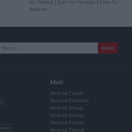
for Finland
|
Esim for Norway
|
Esim for
Belgium
Search
Moti
Moti në Tiranë
Moti në Prishtinë
s
Moti në Shkup
Moti në Durrës
Moti në Prizren
ortale
Moti në Tetovë