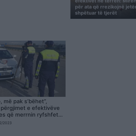
efektivët në terren: Mirë
për ata që rrezikojnë jetë
shpëtuar të tjerët
, më pak s’bëhet”,
përgjimet e efektivëve
es që merrnin ryfshfet
tat e pezulluara
02/2023