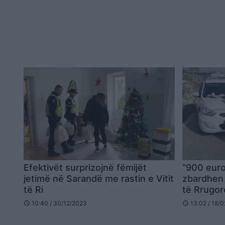
Efektivët surprizojnë fëmijët
“900 euro
jetimë në Sarandë me rastin e Vitit
zbardhen 
të Ri
të Rrugor
për paten
10:40 / 30/12/2023
13:02 / 18/
schedule
schedule