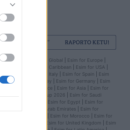
Esim for Global
|
Esim for Europe
|
Esim for Caribbean
|
Esim for USA
|
Esim for Italy
|
Esim for Spain
|
Esim
for Turkey
|
Esim for Germany
|
Esim
for Greece
|
Esim for Asia
|
Esim for
World Cup 2026
|
Esim for Saudi
Arabia
|
Esim for Egypt
|
Esim for
United Arab Emirates
|
Esim for
Balkans
|
Esim for Morocco
|
Esim for
China
|
Esim for United Kingdom
|
Esim
for Africa
|
Esim for Latin America
|