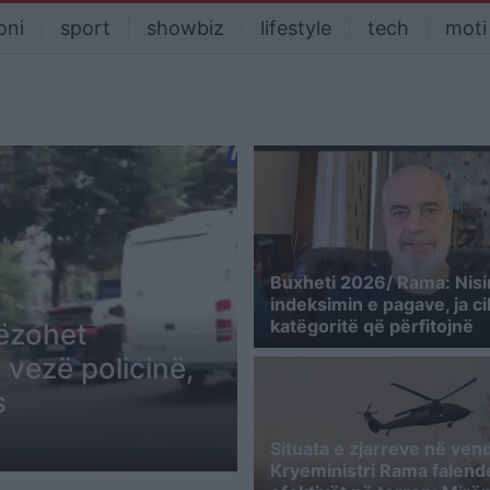
oni
sport
showbiz
lifestyle
tech
moti
Buxheti 2026/ Rama: Nis
indeksimin e pagave, ja ci
katëgoritë që përfitojnë
lëzohet
 vezë policinë,
s
Situata e zjarreve në ven
Kryeministri Rama falend