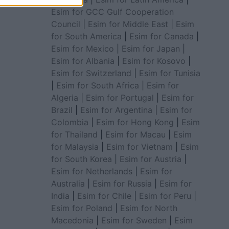
Esim for GCC Gulf Cooperation
Council
|
Esim for Middle East
|
Esim
for South America
|
Esim for Canada
|
Esim for Mexico
|
Esim for Japan
|
Esim for Albania
|
Esim for Kosovo
|
Esim for Switzerland
|
Esim for Tunisia
|
Esim for South Africa
|
Esim for
Algeria
|
Esim for Portugal
|
Esim for
Brazil
|
Esim for Argentina
|
Esim for
Colombia
|
Esim for Hong Kong
|
Esim
for Thailand
|
Esim for Macau
|
Esim
for Malaysia
|
Esim for Vietnam
|
Esim
for South Korea
|
Esim for Austria
|
Esim for Netherlands
|
Esim for
Australia
|
Esim for Russia
|
Esim for
India
|
Esim for Chile
|
Esim for Peru
|
Esim for Poland
|
Esim for North
Macedonia
|
Esim for Sweden
|
Esim