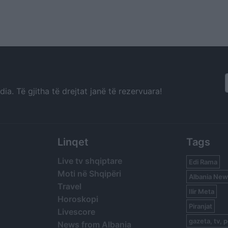
a. Të gjitha të drejtat janë të rezervuara!
Linqet
Tags
Live tv shqiptare
Edi Rama
Moti në Shqipëri
Albania New
Travel
Ilir Meta
Horoskopi
Piranjat
Livescore
gazeta, tv, p
News from Albania