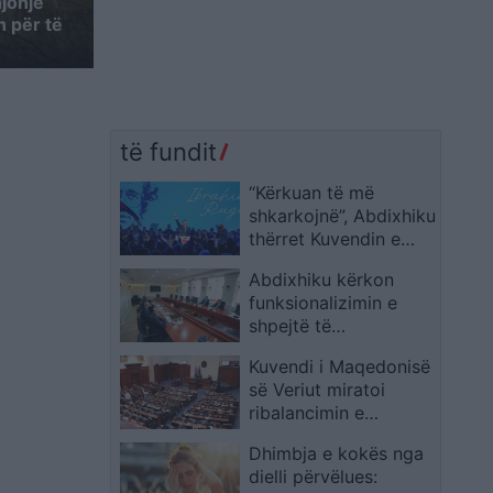
njohje
n për të
të fundit
“Kërkuan të më
shkarkojnë”, Abdixhiku
thërret Kuvendin e
Jashtëzakonshëm të
Abdixhiku kërkon
LDK-së
funksionalizimin e
shpejtë të
institucioneve në
Kuvendi i Maqedonisë
takimin me Haddad
së Veriut miratoi
ribalancimin e
buxhetit
Dhimbja e kokës nga
dielli përvëlues: