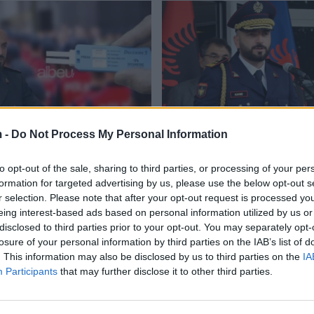
 -
Do Not Process My Personal Information
no “dush të ftohtë”
Gledis Nano nënshkruan
Testi i drogës në befasi
marrëveshjen dhe ndan l
to opt-out of the sale, sharing to third parties, or processing of your per
fektivë që dyshohet se
mirë për efektivët e polic
formation for targeted advertising by us, please use the below opt-out s
orues
(VIDEO)
05/2022
17:57 / 19/02/2022
schedule
r selection. Please note that after your opt-out request is processed y
eing interest-based ads based on personal information utilized by us or
disclosed to third parties prior to your opt-out. You may separately opt-
losure of your personal information by third parties on the IAB’s list of
. This information may also be disclosed by us to third parties on the
IA
Participants
that may further disclose it to other third parties.