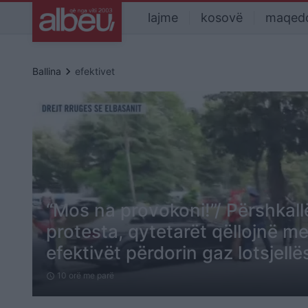
lajme
kosovë
maqed
keyboard_arrow_right
Ballina
efektivet
“Mos na provokoni!”/ Përshkal
protesta, qytetarët qëllojnë me
efektivët përdorin gaz lotsjellë
10 orë me parë
schedule