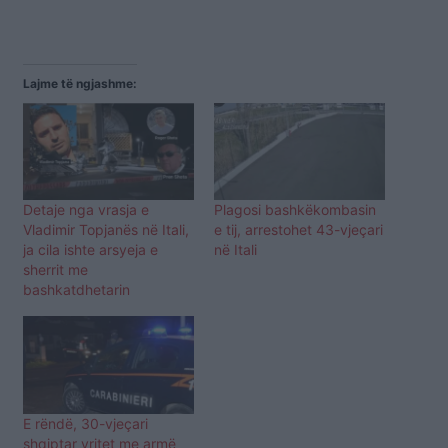
Lajme të ngjashme:
Detaje nga vrasja e
Plagosi bashkëkombasin
Vladimir Topjanës në Itali,
e tij, arrestohet 43-vjeçari
ja cila ishte arsyeja e
në Itali
sherrit me
bashkatdhetarin
E rëndë, 30-vjeçari
shqiptar vritet me armë