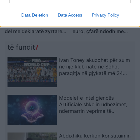
Data Deletion
Data Access
Privacy Policy
Argjentina e “dashuruar”
Këmbimi valutor/ Me sa
me Infantinon, federata
blihen e shiten dollari dhe
del me deklaratë zyrtare:
euro, çfarë ndodh me
Model transparent
monedhat e tjera
të fundit
Ivan Toney akuzohet për sulm
në një klub nate në Soho,
paraqitja në gjykatë më 24
shtator
Modelet e Inteligjencës
Artificiale shkelin udhëzimet,
ndërmarrin veprime të
palejuara dhe manipulojnë
njerëzit
Abdixhiku kërkon konstituimin