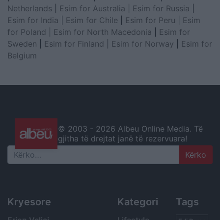
Netherlands
|
Esim for Australia
|
Esim for Russia
|
Esim for India
|
Esim for Chile
|
Esim for Peru
|
Esim
for Poland
|
Esim for North Macedonia
|
Esim for
Sweden
|
Esim for Finland
|
Esim for Norway
|
Esim for
Belgium
© 2003 -
2026 Albeu Online Media. Të
gjitha të drejtat janë të rezervuara!
Search
Kryesore
Kategori
Tags
Erion Veliaj
Lifestyle