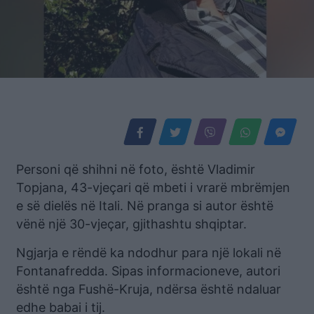
Personi që shihni në foto, është Vladimir
Topjana, 43-vjeçari që mbeti i vrarë mbrëmjen
e së dielës në Itali. Në pranga si autor është
vënë një 30-vjeçar, gjithashtu shqiptar.
Ngjarja e rëndë ka ndodhur para një lokali në
Fontanafredda. Sipas informacioneve, autori
është nga Fushë-Kruja, ndërsa është ndaluar
edhe babai i tij.