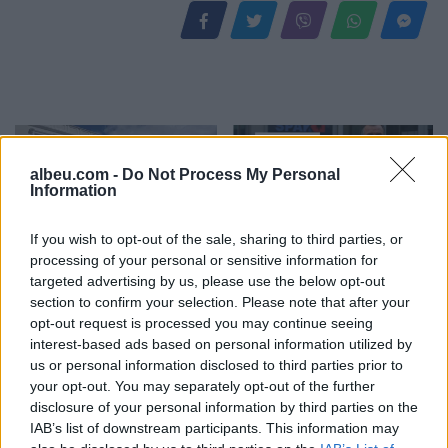
albeu.com -
Do Not Process My Personal
Information
If you wish to opt-out of the sale, sharing to third parties, or
processing of your personal or sensitive information for
Reforma territoriale/
Ilir Beqaj doli nga burgu,
targeted advertising by us, please use the below opt-out
Cërriku hap konsultimet
vajza e ish-ministrit të
section to confirm your selection. Please note that after your
publike, Doka: Qëndrimi
Shëndetësisë heq dorë
opt-out request is processed you may continue seeing
do të bazohet te zëri i
nga shtetësia shqiptare
interest-based ads based on personal information utilized by
qytetarëve, jo te
us or personal information disclosed to third parties prior to
përplasjet politike
your opt-out. You may separately opt-out of the further
disclosure of your personal information by third parties on the
IAB’s list of downstream participants. This information may