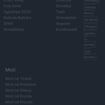
Edi Rama
Free Esim
Showbiz
Albania
Zgjedhjet 2025
Tech
News
Belinda Balluku
Shëndetësi
Ilir Meta
SPAK
Argetim
Piranjat
Kombëtarja
Enciklopedi
gazeta,
tv,
portale
Sali
Berisha
Moti
Moti në Tiranë
Moti në Prishtinë
Moti në Shkup
Moti në Durrës
Moti në Prizren