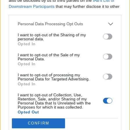
also be disclosed by us to third parties on the
IAB’s List of
Downstream Participants
that may further disclose it to other
third parties.
U arrestua në Rinas,
Aksident në Tiranë, 10-
gjykata e Tiranës lë në
vjeçari goditet nga motori
Personal Data Processing Opt Outs
burg aktivisten turke,
dhe makina, arrestohet
Julide Yazici
27-vjeçari, procedohet
I want to opt-out of the Sharing of my
shoferi që iku
personal data.
Opted In
I want to opt-out of the Sale of my
Personal Data.
Opted In
I want to opt-out of processing my
Personal Data for Targeted Advertising.
Veprimi i Ernest Muçit,
Hetimet për vrasjen e
Opted In
reagon presidenti i
Edmond Sulës, kontrolle
Trabzonsporit: Më preku
në Bërxullë dhe
I want to opt-out of Collection, Use,
mua dhe të gjithë lojtarët
shoqërime personash për
Retention, Sale, and/or Sharing of my
Personal Data that Is Unrelated with the
t’u marrë në pyetje
Purposes for which it was collected.
Opted Out
CONFIRM