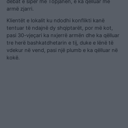
debat e sipër me Topjanën, e ka qëlluar me
armë zjarri.
Klientët e lokalit ku ndodhi konflikti kanë
tentuar të ndajnë dy shqiptarët, por më kot,
pasi 30-vjeçari ka nxjerrë armën dhe ka qëlluar
tre herë bashkatdhetarin e tij, duke e lënë të
vdekur në vend, pasi një plumb e ka qëlluar në
kokë.