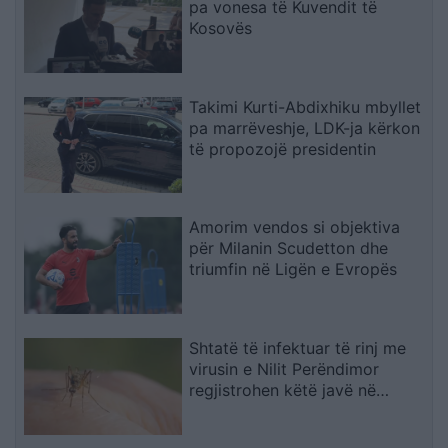
pa vonesa të Kuvendit të
Kosovës
Takimi Kurti-Abdixhiku mbyllet
pa marrëveshje, LDK-ja kërkon
të propozojë presidentin
Amorim vendos si objektiva
për Milanin Scudetton dhe
triumfin në Ligën e Evropës
Shtatë të infektuar të rinj me
virusin e Nilit Perëndimor
regjistrohen këtë javë në
Maqedoni