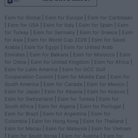
Esim for Global
|
Esim for Europe
|
Esim for Caribbean
|
Esim for USA
|
Esim for Italy
|
Esim for Spain
|
Esim
for Turkey
|
Esim for Germany
|
Esim for Greece
|
Esim
for Asia
|
Esim for World Cup 2026
|
Esim for Saudi
Arabia
|
Esim for Egypt
|
Esim for United Arab
Emirates
|
Esim for Balkans
|
Esim for Morocco
|
Esim
for China
|
Esim for United Kingdom
|
Esim for Africa
|
Esim for Latin America
|
Esim for GCC Gulf
Cooperation Council
|
Esim for Middle East
|
Esim for
South America
|
Esim for Canada
|
Esim for Mexico
|
Esim for Japan
|
Esim for Albania
|
Esim for Kosovo
|
Esim for Switzerland
|
Esim for Tunisia
|
Esim for
South Africa
|
Esim for Algeria
|
Esim for Portugal
|
Esim for Brazil
|
Esim for Argentina
|
Esim for
Colombia
|
Esim for Hong Kong
|
Esim for Thailand
|
Esim for Macau
|
Esim for Malaysia
|
Esim for Vietnam
|
Esim for South Korea
|
Esim for Austria
|
Esim for