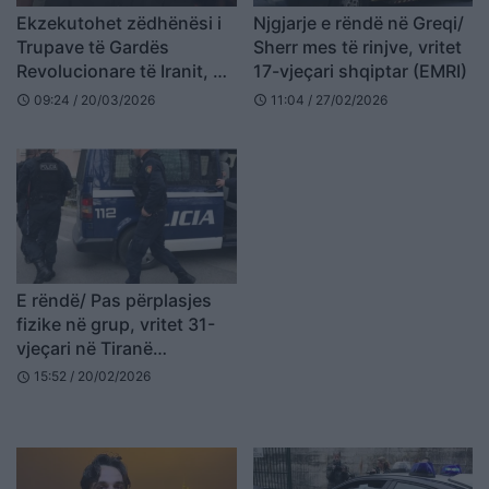
Ekzekutohet zëdhënësi i
Njgjarje e rëndë në Greqi/
Trupave të Gardës
Sherr mes të rinjve, vritet
Revolucionare të Iranit, Ali
17-vjeçari shqiptar (EMRI)
Mohammad Naeini
09:24 / 20/03/2026
11:04 / 27/02/2026
schedule
schedule
E rëndë/ Pas përplasjes
fizike në grup, vritet 31-
vjeçari në Tiranë
(EMRI+VIDEO)
15:52 / 20/02/2026
schedule