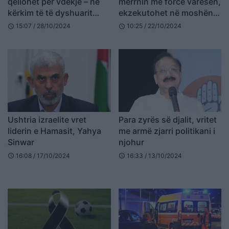
qëllohet për vdekje – në
merrnin me forcë varësen,
kërkim të të dyshuarit
ekzekutohet në moshën
janë vënë forca speciale
22-vjeçare reperi i
15:07 / 28/10/2024
10:25 / 22/10/2024
schedule
schedule
dhe helikopterë
famshëm
Ushtria izraelite vret
Para zyrës së djalit, vritet
liderin e Hamasit, Yahya
me armë zjarri politikani i
Sinwar
njohur
16:08 / 17/10/2024
16:33 / 13/10/2024
schedule
schedule