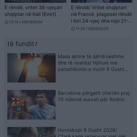
E rëndë, vritet 38-vjeçari
E rëndë/ Vritet shqiptari
shqiptar në Itali (Emri)
në Francë, plagoset rëndë
i biri 24-vjeç dhe nipi 21-
12:14 / 08/08/2024
schedule
vjeç (EMRI+FOTO)
11:29 / 08/08/2024
schedule
të fundit
Masa ajrore të qëndrueshme
dhe të nxehta/ Njihuni me
parashikimin e motit 9 Gusht
2026, ja qytetet ku termometri
do të shënojë 41 gradë
Barcelona përgatit ofertën prej
70 milionë eurosh për Rodrin
Horoskopi 9 Gusht 2026/
Çfarë kanë rezervuar yjet për