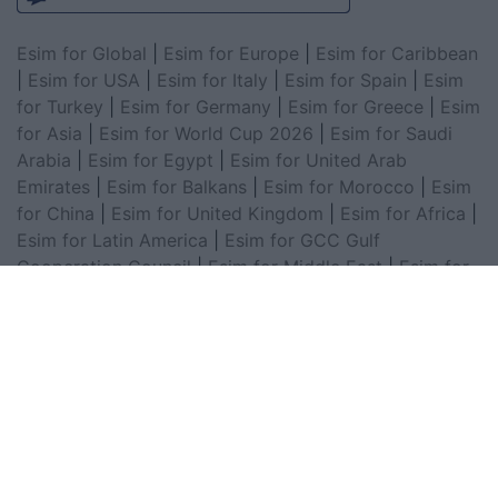
Esim for Global
|
Esim for Europe
|
Esim for Caribbean
|
Esim for USA
|
Esim for Italy
|
Esim for Spain
|
Esim
for Turkey
|
Esim for Germany
|
Esim for Greece
|
Esim
for Asia
|
Esim for World Cup 2026
|
Esim for Saudi
Arabia
|
Esim for Egypt
|
Esim for United Arab
Emirates
|
Esim for Balkans
|
Esim for Morocco
|
Esim
for China
|
Esim for United Kingdom
|
Esim for Africa
|
Esim for Latin America
|
Esim for GCC Gulf
Cooperation Council
|
Esim for Middle East
|
Esim for
South America
|
Esim for Canada
|
Esim for Mexico
|
Esim for Japan
|
Esim for Albania
|
Esim for Kosovo
|
Esim for Switzerland
|
Esim for Tunisia
|
Esim for
South Africa
|
Esim for Algeria
|
Esim for Portugal
|
Esim for Brazil
|
Esim for Argentina
|
Esim for
Colombia
|
Esim for Hong Kong
|
Esim for Thailand
|
Esim for Macau
|
Esim for Malaysia
|
Esim for Vietnam
|
Esim for South Korea
|
Esim for Austria
|
Esim for