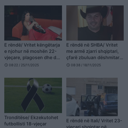
E rëndë/ Vritet këngëtarja
E rëndë në SHBA/ Vritet
e njohur në moshën 22-
me armë zjarri shqiptari,
vjeçare, plagosen dhe dy
çfarë zbuluan dëshmitarët
të tjerë
(EMRI)
08:22 / 25/11/2025
08:38 / 18/11/2025
schedule
schedule
Tronditëse/ Ekzekutohet
E rëndë në Itali/ Vritet 23-
futbollisti 18-vjeçar
vjeçari shqiptar në