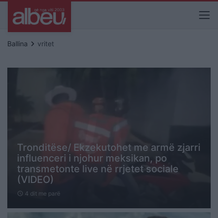
keyboard_arrow_right
Ballina
vritet
Tronditëse/ Ekzekutohet me armë zjarri
influenceri i njohur meksikan, po
transmetonte live në rrjetet sociale
(VIDEO)
4 dit me parë
schedule