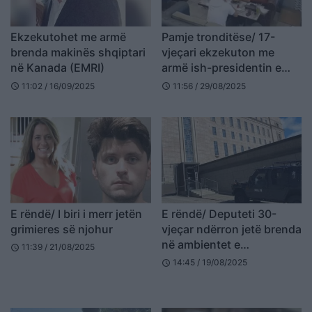
Ekzekutohet me armë
Pamje tronditëse/ 17-
brenda makinës shqiptari
vjeçari ekzekuton me
në Kanada (EMRI)
armë ish-presidentin e
ekipit të futbollit në mes
11:02 / 16/09/2025
11:56 / 29/08/2025
schedule
schedule
të lokalit (VIDEO)
E rëndë/ I biri i merr jetën
E rëndë/ Deputeti 30-
grimieres së njohur
vjeçar ndërron jetë brenda
në ambientet e
11:39 / 21/08/2025
schedule
Parlamentit, dyshohet
14:45 / 19/08/2025
schedule
për… (EMRI+FOTO)