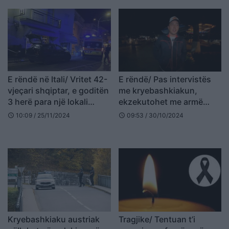
E rëndë në Itali/ Vritet 42-
E rëndë/ Pas intervistës
vjeçari shqiptar, e goditën
me kryebashkiakun,
3 herë para një lokali
ekzekutohet me armë
(EMRI)
zjarri gazetari 25-vjeçar
10:09 / 25/11/2024
09:53 / 30/10/2024
schedule
schedule
(VIDEO)
Kryebashkiaku austriak
Tragjike/ Tentuan t’i