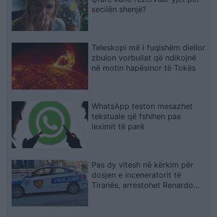
secilën shenjë?
Teleskopi më i fuqishëm diellor
zbulon vorbullat që ndikojnë
në motin hapësinor të Tokës
WhatsApp teston mesazhet
tekstuale që fshihen pas
leximit të parë
Pas dy vitesh në kërkim për
dosjen e inceneratorit të
Tiranës, arrestohet Renardo
Nallbani në Palasë