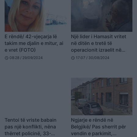
E rëndë/ 42-vjeçarja lë
Një lider i Hamasit vritet
takim me djalin e mitur, ai
në ditën e tretë të
e vret (FOTO)
operacionit izraelit në
Bregun Perëndimor
08:28 / 29/09/2024
17:07 / 30/08/2024
schedule
schedule
Tentoi të vriste babain
Ngjarje e rëndë në
pas një konflikti, nëna
Belgjikë/ Pas sherrit për
thërret policinë, 33-
vendin e parkimit,