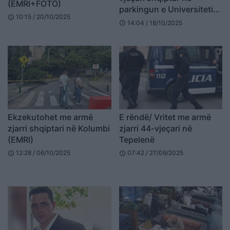
(EMRI+FOTO)
parkingun e Universitetit
10:15 / 20/10/2025
schedule
(EMRI+FOTO)
14:04 / 18/10/2025
schedule
Ekzekutohet me armë
E rëndë/ Vritet me armë
zjarri shqiptari në Kolumbi
zjarri 44-vjeçari në
(EMRI)
Tepelenë
12:28 / 06/10/2025
07:42 / 27/09/2025
schedule
schedule