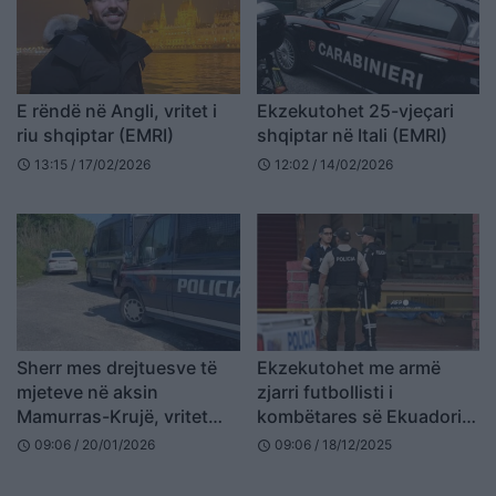
E rëndë në Angli, vritet i
Ekzekutohet 25-vjeçari
riu shqiptar (EMRI)
shqiptar në Itali (EMRI)
13:15 / 17/02/2026
12:02 / 14/02/2026
schedule
schedule
Sherr mes drejtuesve të
Ekzekutohet me armë
mjeteve në aksin
zjarri futbollisti i
Mamurras-Krujë, vritet
kombëtares së Ekuadorit
njëri prej tyre (EMRAT)
(FOTO+EMRI)
09:06 / 20/01/2026
09:06 / 18/12/2025
schedule
schedule