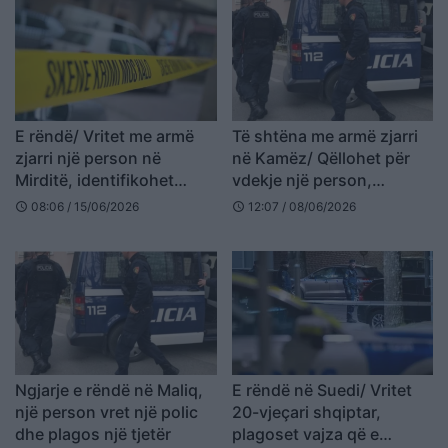
E rëndë/ Vritet me armë
Të shtëna me armë zjarri
zjarri një person në
në Kamëz/ Qëllohet për
Mirditë, identifikohet
vdekje një person,
viktima (EMRI)
identifikohet autori i
08:06 / 15/06/2026
12:07 / 08/06/2026
schedule
schedule
vrasjes
Ngjarje e rëndë në Maliq,
E rëndë në Suedi/ Vritet
një person vret një polic
20-vjeçari shqiptar,
dhe plagos një tjetër
plagoset vajza që e