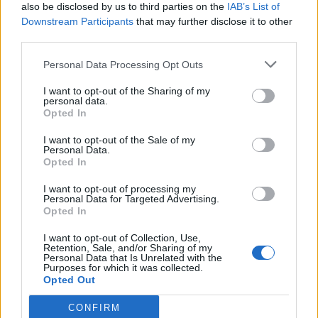
ukrainas si të dyshuarin
07:53 / 27/04/2025
20:53 / 26/04/2025
also be disclosed by us to third parties on the
IAB’s List of
schedule
schedule
kryesor
Downstream Participants
that may further disclose it to other
third parties.
Personal Data Processing Opt Outs
I want to opt-out of the Sharing of my
personal data.
Opted In
E rëndë/ Ek*ekutohet me
E rëndë/ Ky është 43-
I want to opt-out of the Sale of my
Personal Data.
armë zjarri 19-vjeçari
vjeçari shqiptar që u
Opted In
shqiptar në Francë
ekzekutua nga
bashkëatdhetari në Itali
11:44 / 21/04/2025
11:05 / 07/04/2025
schedule
schedule
I want to opt-out of processing my
(EMRI)
Personal Data for Targeted Advertising.
Opted In
I want to opt-out of Collection, Use,
Retention, Sale, and/or Sharing of my
Personal Data that Is Unrelated with the
Purposes for which it was collected.
Opted Out
CONFIRM