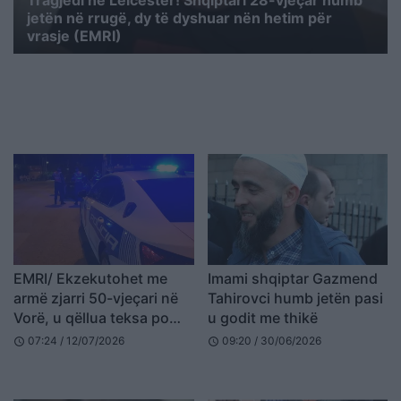
Tragjedi në Leicester! Shqiptari 28-vjeçar humb
jetën në rrugë, dy të dyshuar nën hetim për
vrasje (EMRI)
EMRI/ Ekzekutohet me
Imami shqiptar Gazmend
armë zjarri 50-vjeçari në
Tahirovci humb jetën pasi
Vorë, u qëllua teksa po
u godit me thikë
hynte në shtëpi
07:24 / 12/07/2026
09:20 / 30/06/2026
schedule
schedule