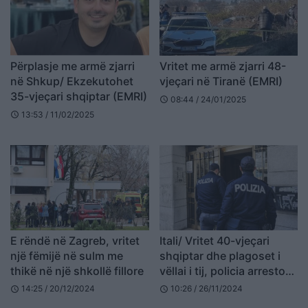
Përplasje me armë zjarri
Vritet me armë zjarri 48-
në Shkup/ Ekzekutohet
vjeçari në Tiranë (EMRI)
35-vjeçari shqiptar (EMRI)
08:44 / 24/01/2025
schedule
13:53 / 11/02/2025
schedule
E rëndë në Zagreb, vritet
Itali/ Vritet 40-vjeçari
një fëmijë në sulm me
shqiptar dhe plagoset i
thikë në një shkollë fillore
vëllai i tij, policia arreston
2 autorët e dyshuar
14:25 / 20/12/2024
10:26 / 26/11/2024
schedule
schedule
maqedonas