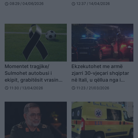
shoqëronte
08:29 / 04/06/2026
12:37 / 14/04/2026
schedule
schedule
Momentet tragjike/
Ekzekutohet me armë
Sulmohet autobusi i
zjarri 30-vjeçari shqiptar
ekipit, grabitësit vrasin
në Itali, u qëllua nga i
futbollistin 20-vjeçar
dashuri i ish-partneres së
11:30 / 13/04/2026
11:23 / 21/03/2026
schedule
schedule
tij (EMRI)