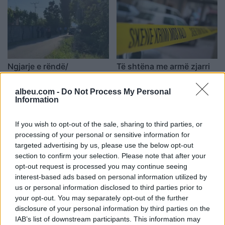
Ngjarje e rëndë/
Të shtëna me armë zjarri
Ekzekutohet me armë
në Durrës, humb jetën 29-
zjarri në oborrin e
vjeçari (EMRI)
albeu.com -
Do Not Process My Personal
banesës 57-vjeçari në
Information
07:45 / 01/06/2025
07:44 / 20/05/2025
schedule
schedule
Lezhë (EMRI)
If you wish to opt-out of the sale, sharing to third parties, or
processing of your personal or sensitive information for
targeted advertising by us, please use the below opt-out
section to confirm your selection. Please note that after your
opt-out request is processed you may continue seeing
interest-based ads based on personal information utilized by
us or personal information disclosed to third parties prior to
E rëndë/ Ekzekutohet me
Gjenerali rus vritet nga
your opt-out. You may separately opt-out of the further
armë zjarri 58-vjeçari në
atentati me bombë,
disclosure of your personal information by third parties on the
Vlorë (EMRI)
Moska arreston agjentin
IAB’s list of downstream participants. This information may