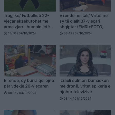
Tragjike/ Futbollisti 22-
E rëndë në Itali/ Vritet në
vjeçar ekzekutohet me
sy të djalit 37-vjeçari
armë zjarri, humbin jetën
shqiptar (EMRI+FOTO)
edhe dy shokët e tij
13:50 / 09/10/2024
08:42 / 07/10/2024
schedule
schedule
E rëndë, dy burra qëllojnë
Izraeli sulmon Damaskun
për vdekje 26-vjeçaren
me dronë, vritet spikerja e
njohur televizive
08:35 / 04/10/2024
schedule
08:14 / 01/10/2024
schedule