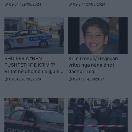
vjeçari qëllohet për vdekje
shqiptari vritet nga fqinji i
09:01 / 29/08/2024
09:37 / 27/08/2024
schedule
schedule
nga oficerët
tij
SHQIPËRIA “NËN
Krim i rëndë/ 6-vjeçari
PUSHTETIN” E KRIMIT/
vritet nga nëna dhe i
Vritet në dhomën e gjumit
dashuri i saj
68-vjeçari në Mirditë
09:51 / 20/08/2024
09:17 / 14/08/2024
schedule
schedule