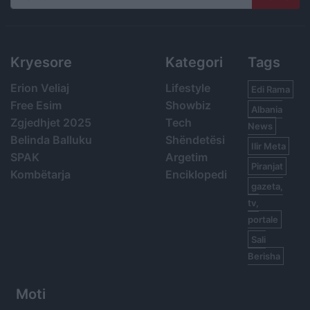
Search
Kryesore
Kategori
Tags
Erion Veliaj
Lifestyle
Edi Rama
Free Esim
Showbiz
Albania
Zgjedhjet 2025
Tech
News
Belinda Balluku
Shëndetësi
Ilir Meta
SPAK
Argetim
Piranjat
Kombëtarja
Enciklopedi
gazeta,
tv,
portale
Sali
Berisha
Moti