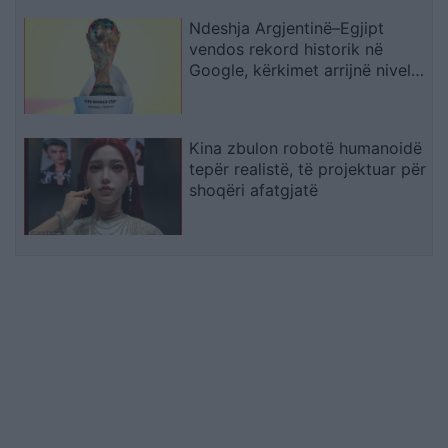
Ndeshja Argjentinë–Egjipt
vendos rekord historik në
Google, kërkimet arrijnë nivele
të papara
Kina zbulon robotë humanoidë
tepër realistë, të projektuar për
shoqëri afatgjatë