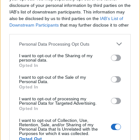
thirrje për burgosjen e
nën monitorim, zonat e
disclosure of your personal information by third parties on the
Ramës dhe Berishës:
banuara jashtë rrezikut
IAB’s list of downstream participants. This information may
“Nesër do të jemi më
also be disclosed by us to third parties on the
IAB’s List of
shumë, nuk ndalemi”
Downstream Participants
that may further disclose it to other
third parties.
Personal Data Processing Opt Outs
I want to opt-out of the Sharing of my
Protesta e dytë në
Protesta e 69 kundër
personal data.
Memaliaj kundër reformës
qeverisë/ Qytetarët
Opted In
territoriale, banorët
kërkojnë dorëheqjen e
I want to opt-out of the Sale of my
refuzojnë bashkimin me
Ramës, nis grumbullimi në
Personal Data.
Tepelenën
sheshin “Skënderbej”:
Opted In
Fuqia qëndron te
I want to opt-out of processing my
bashkimi
Personal Data for Targeted Advertising.
Opted In
I want to opt-out of Collection, Use,
Retention, Sale, and/or Sharing of my
Personal Data that Is Unrelated with the
Sokol Hoxha ekstradohet
PD akuzon Ramën për
Purposes for which it was collected.
në Shqipëri, Ambasada
gjendjen e institucioneve
Opted Out