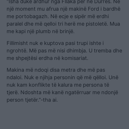
“Isha duke ardhur nga Fllaka për në Durrës. Në
një moment mu afrua një makinë Ford i bardhë
me portobagazh. Në ecje e sipër më erdhi
paralel dhe më qelloi tri herë me pistoletë. Mua
me kapi një plumb në brinjë.
Fillimisht nuk e kuptova pasi trupi ishte i
ngrohtë. Më pas më nisi dhimbja. U tremba dhe
me shpejtësi erdha në komisariat.
Makina më ndoqi disa metra dhe më pas
ndaloi. Nuk e njihja personin që më qëlloi. Unë
nuk kam konflikte të kalura me persona të
tjerë. Ndoshta më kanë ngatërruar me ndonjë
person tjetër.”-tha ai.