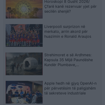
Horoskopi 8 Gusht 2026/
Çfarë kanë rezervuar yjet për
secilën shenjë?
Liverpooli surprizon në
merkato, arrin akord për
huazimin e Ronald Araujos
Strehimoret e së Ardhmes:
Kapsula 35 Mijë Paundëshe
Kundër Plumbave,
Shpërthimeve dhe Fatkeqësive
Natyrore
Apple hedh në gjyq OpenAI-n
për përvetësim të paligjshëm
të sekreteve industriale