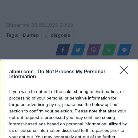
Shtuar
më
30.05.2025 23:29
Tags:
,
Durres
plagosje
albeu.com -
Do Not Process My Personal
Information
If you wish to opt-out of the sale, sharing to third parties, or
processing of your personal or sensitive information for
targeted advertising by us, please use the below opt-out
section to confirm your selection. Please note that after your
opt-out request is processed you may continue seeing
interest-based ads based on personal information utilized by
Përfundon protesta e 69-
Zjarret në vend, Ministria
us or personal information disclosed to third parties prior to
të kundër kryeministrit,
e Mbrojtjes: Nëntë vatra
your opt-out. You may separately opt-out of the further