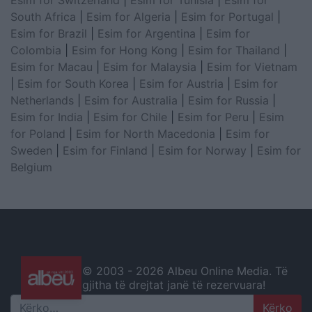
Esim for Switzerland
|
Esim for Tunisia
|
Esim for
South Africa
|
Esim for Algeria
|
Esim for Portugal
|
Esim for Brazil
|
Esim for Argentina
|
Esim for
Colombia
|
Esim for Hong Kong
|
Esim for Thailand
|
Esim for Macau
|
Esim for Malaysia
|
Esim for Vietnam
|
Esim for South Korea
|
Esim for Austria
|
Esim for
Netherlands
|
Esim for Australia
|
Esim for Russia
|
Esim for India
|
Esim for Chile
|
Esim for Peru
|
Esim
for Poland
|
Esim for North Macedonia
|
Esim for
Sweden
|
Esim for Finland
|
Esim for Norway
|
Esim for
Belgium
© 2003 -
2026 Albeu Online Media. Të
gjitha të drejtat janë të rezervuara!