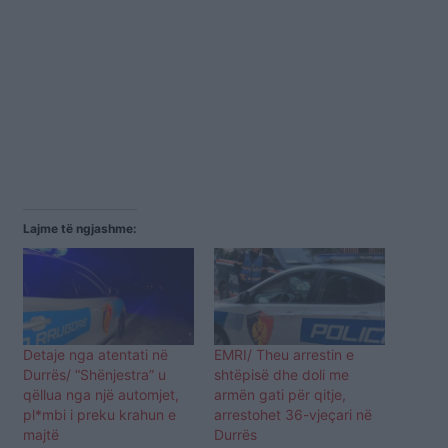
Lajme të ngjashme:
Detaje nga atentati në
EMRI/ Theu arrestin e
Durrës/ “Shënjestra” u
shtëpisë dhe doli me
qëllua nga një automjet,
armën gati për qitje,
pl*mbi i preku krahun e
arrestohet 36-vjeçari në
majtë
Durrës