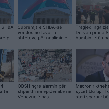
e SHBA
Supremja e SHBA-së
Tragjedi nga zja
ë
vendos në favor të
Derven pranë Se
ore për
shteteve për ndalimin e
humbin jetën b
ave
grave transgjinore në
djali, plagoset
ortet e
sportet e vajzave dhe
bashkëshortja
grave
 4-
OBSH ngre alarmin për
Macron riktheh
a të
shpërthime epidemike në
syzet blu tip “T
Venezuelë pas
stafi sqaron: bë
ktorët
tërmeteve, mes spitaleve
për të njëjtin s
r
të tejmbushura dhe