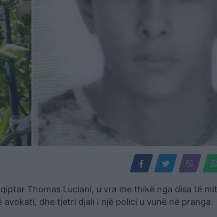
hqiptar Thomas Luciani, u vra me thikë nga disa të mi
ë avokati, dhe tjetri djali i një polici u vunë në pranga.