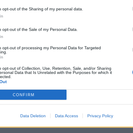
hpresoj. Nuk mund të vrasësh një djalë ashtu. Ai ishte
o opt-out of the Sharing of my personal data.
. Ai kishte sjelljet që kanë të gjithë djemtë e kësaj mo
In
ysmë kur prindërit e braktisën, unë e rrita, isha nëna e
o opt-out of the Sale of my Personal Data.
In
to opt-out of processing my Personal Data for Targeted
ing.
In
o opt-out of Collection, Use, Retention, Sale, and/or Sharing
ersonal Data that Is Unrelated with the Purposes for which it
lected.
Out
CONFIRM
 pastër dhe baba i dy
U vra nga bashkatdhetari në Itali, 
sh ishte muratori 37-vjeçari
viktimës hap dyert e mortit në Le
ili u vra mbrëmë në Itali
Data Deletion
Data Access
Privacy Policy