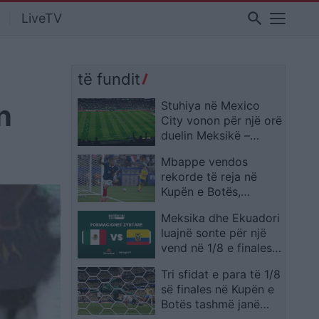
search
LiveTV
të fundit
n
Stuhiya në Mexico
City vonon për një orë
duelin Meksikë –
Ekuador në “Azteca”
Mbappe vendos
rekorde të reja në
Kupën e Botës,
francezi lë pas edhe
Meksika dhe Ekuadori
emra legjendarë
luajnë sonte për një
vend në 1/8 e finales,
publikohen
Tri sfidat e para të 1/8
formacionet zyrtare
së finales në Kupën e
Botës tashmë janë
zyrtarizuar