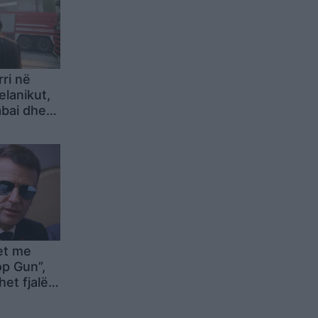
rri në
lanikut,
abai dhe
et me
op Gun”,
het fjalë
hqetësim