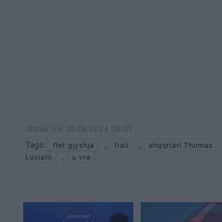
Shtuar
më
26.06.2024 09:31
Tags:
,
,
flet gjyshja
Itali
shqiptari Thomas
,
Luciani
u vra