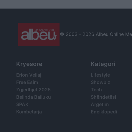
punimet pranë god
© 2003 -
2026 Albeu Online Medi
Kryesore
Kategori
Erion Veliaj
Lifestyle
Free Esim
Showbiz
Zgjedhjet 2025
Tech
Belinda Balluku
Shëndetësi
SPAK
Argetim
Kombëtarja
Enciklopedi