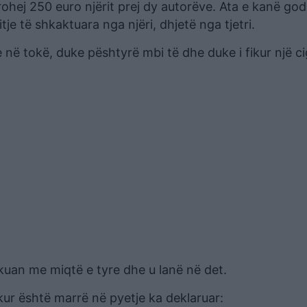
yrohej 250 euro njërit prej dy autorëve. Ata e kanë god
e të shkaktuara nga njëri, dhjetë nga tjetri.
në tokë, duke pështyrë mbi të dhe duke i fikur një c
kuan me miqtë e tyre dhe u lanë në det.
kur është marrë në pyetje ka deklaruar: