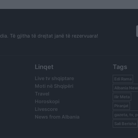
inës
mijëra personave të
zhdukur
a. Të gjitha të drejtat janë të rezervuara!
Linqet
Tags
Live tv shqiptare
Edi Rama
Moti në Shqipëri
Albania New
Travel
Ilir Meta
Horoskopi
Piranjat
Livescore
gazeta, tv, p
News from Albania
Sali Berisha