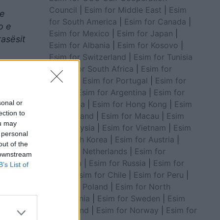
Council
|
Esim for Middle East
|
Esim
te
for South America
|
Esim for Canada
|
o e
Esim for Mexico
|
Esim for Japan
|
rasësit
Esim for Albania
|
Esim for Kosovo
|
Esim for Switzerland
|
Esim for Tunisia
|
Esim for South Africa
|
Esim for
Algeria
|
Esim for Portugal
|
Esim for
Brazil
|
Esim for Argentina
|
Esim for
sonal or
Colombia
|
Esim for Hong Kong
|
Esim
ection to
for Thailand
|
Esim for Macau
|
Esim
ou may
for Malaysia
|
Esim for Vietnam
|
Esim
 personal
for South Korea
|
Esim for Austria
|
out of the
Esim for Netherlands
|
Esim for
 downstream
Australia
|
Esim for Russia
|
Esim for
B’s List of
India
|
Esim for Chile
|
Esim for Peru
|
Esim for Poland
|
Esim for North
en e tij
Macedonia
|
Esim for Sweden
|
Esim
for Finland
|
Esim for Norway
|
Esim for