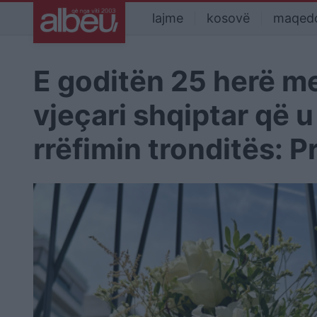
lajme
kosovë
maqed
E goditën 25 herë me
vjeçari shqiptar që u
rrëfimin tronditës: P