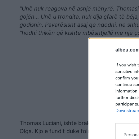
“Unë nuk reagova në asnjë mënyrë. Thomasi 
gojën… Unë u trondita, nuk dija çfarë të bëja, 
godisnin. Pavarësisht asaj që ndodhi, ne shku
“hodhi thikën që kishte mbështjellë me një ç
albeu.com
If you wish 
sensitive in
confirm you
continue se
information 
further disc
participants
Downstream 
Thomas Luciani, ishte braktisur nga prindërit
Olga. Kjo e fundit duke folur për mediat italia
Persona