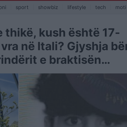
oni
sport
showbiz
lifestyle
tech
moti
 thikë, kush është 17-
 vra në Itali? Gjyshja bë
rindërit e braktisën…