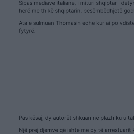
Sipas mediave italiane, i mituri shqiptar i det
herë me thikë shqiptarin, pesëmbëdhjetë goditj
Ata e sulmuan Thomasin edhe kur ai po vdiste 
fytyrë.
Pas kësaj, dy autorët shkuan në plazh ku u ta
Një prej djemve që ishte me dy të arrestuarit 