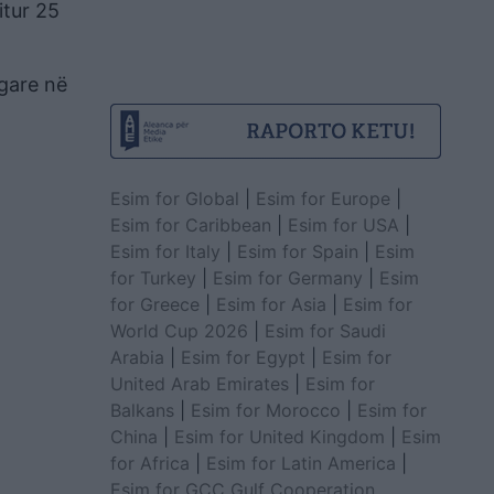
itur 25
igare në
Esim for Global
|
Esim for Europe
|
Esim for Caribbean
|
Esim for USA
|
Esim for Italy
|
Esim for Spain
|
Esim
for Turkey
|
Esim for Germany
|
Esim
for Greece
|
Esim for Asia
|
Esim for
World Cup 2026
|
Esim for Saudi
Arabia
|
Esim for Egypt
|
Esim for
United Arab Emirates
|
Esim for
Balkans
|
Esim for Morocco
|
Esim for
China
|
Esim for United Kingdom
|
Esim
for Africa
|
Esim for Latin America
|
Esim for GCC Gulf Cooperation