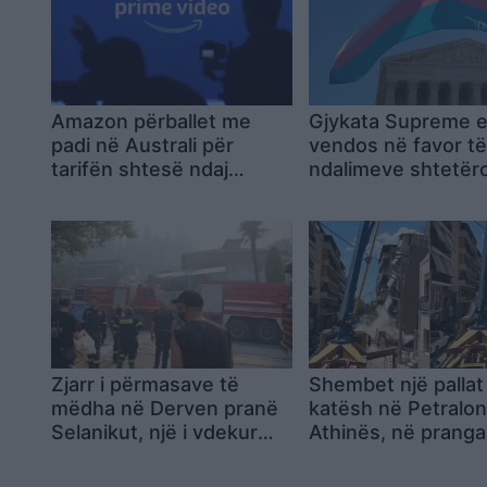
Amazon përballet me
Gjykata Supreme 
padi në Australi për
vendos në favor t
tarifën shtesë ndaj
ndalimeve shtetër
abonentëve të Prime
pjesëmarrjen e gr
Video pa reklama
transgjinore në sp
vajzave dhe grave
Zjarr i përmasave të
Shembet një pallat
mëdha në Derven pranë
katësh në Petralon
Selanikut, një i vdekur
Athinës, në pranga
dhe një e plagosur
pronari dhe kontra
pas dyshimeve pë