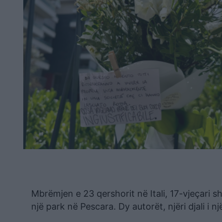
Mbrëmjen e 23 qershorit në Itali, 17-vjeçari s
një park në Pescara. Dy autorët, njëri djali i nj