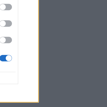
Belgium
 i
she. Ai
 tij”.
familja e
zhë