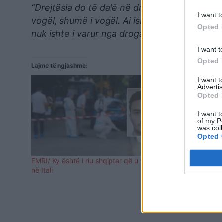
“Drejtësia do të dalë në dritë herët a vonë. S
I want t
vogël, shumë i vogël. Ai ishte një djalë i mirë
Opted 
nuk ishte i varur nga droga. Ishte tre vjeç e gj
I want t
Opted 
Lajme të ngjashme:
I want 
Advertis
Opted 
I want t
of my P
was col
Opted 
EMRI/ Ky është i riu shqiptar që u vra dje
Me skedë të
në Itali
fëmijëve/ Ku
shqiptar, i c