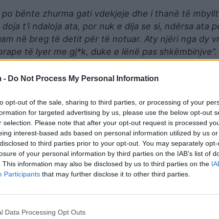
po bënte zhurma gati vdekjeje dhe i thanë të mbyll
doja t’i ndaloja ata, por nuk e dija se si, ndërsa ata p
am në breg të detit për të notuar. Aty njëri nga dy v
orape të lyer me gj*k, duke e lënë pas shkëmbinjve”.
 -
Do Not Process My Personal Information
to opt-out of the sale, sharing to third parties, or processing of your per
formation for targeted advertising by us, please use the below opt-out s
r selection. Please note that after your opt-out request is processed y
eing interest-based ads based on personal information utilized by us or
disclosed to third parties prior to your opt-out. You may separately opt-
losure of your personal information by third parties on the IAB’s list of
. This information may also be disclosed by us to third parties on the
IA
Participants
that may further disclose it to other third parties.
 në moshën 3-vjeçare dhe që atëherë jetonte me gjysh
ne tha se drejtësia do të dalë në dritë herët a vonë.
l Data Processing Opt Outs