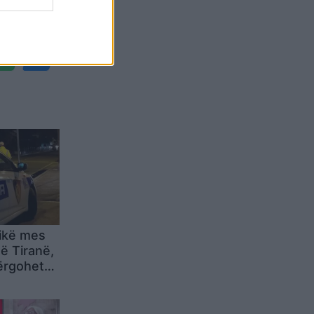
Belgium
hikë mes
ë Tiranë,
dërgohet
spital