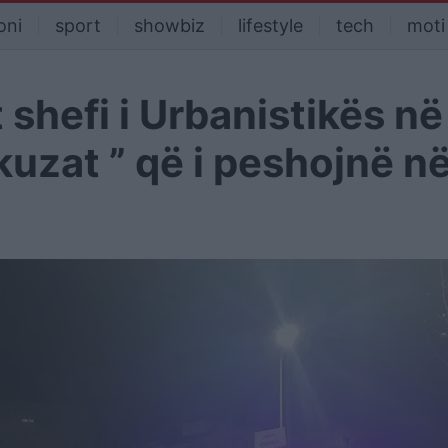
oni
sport
showbiz
lifestyle
tech
moti
shefi i Urbanistikës në
kuzat ” që i peshojnë n