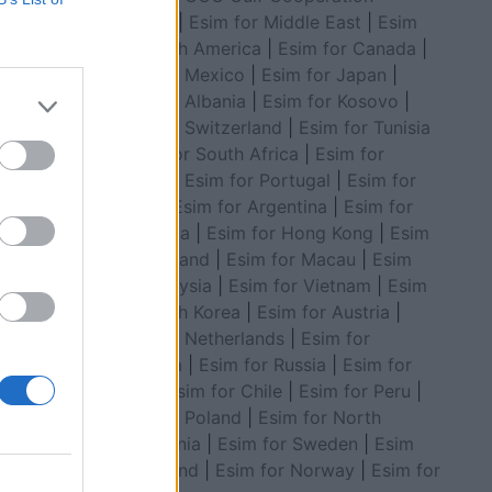
Council
|
Esim for Middle East
|
Esim
nës ku
for South America
|
Esim for Canada
|
ar në
Esim for Mexico
|
Esim for Japan
|
 e
Esim for Albania
|
Esim for Kosovo
|
Esim for Switzerland
|
Esim for Tunisia
|
Esim for South Africa
|
Esim for
rit dhe
Algeria
|
Esim for Portugal
|
Esim for
Brazil
|
Esim for Argentina
|
Esim for
Colombia
|
Esim for Hong Kong
|
Esim
for Thailand
|
Esim for Macau
|
Esim
for Malaysia
|
Esim for Vietnam
|
Esim
for South Korea
|
Esim for Austria
|
Esim for Netherlands
|
Esim for
Australia
|
Esim for Russia
|
Esim for
India
|
Esim for Chile
|
Esim for Peru
|
Esim for Poland
|
Esim for North
Macedonia
|
Esim for Sweden
|
Esim
for Finland
|
Esim for Norway
|
Esim for