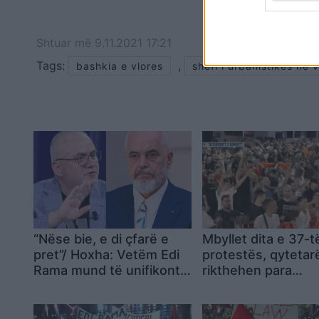
Shtuar
më
9.11.2021 17:21
Tags:
,
bashkia e vlores
shefi i urbanistikes ne v
“Nëse bie, e di çfarë e
Mbyllet dita e 37-t
pret”/ Hoxha: Vetëm Edi
protestës, qytetar
Rama mund të unifikonte
rikthehen para
gjithë këta njerëz kundër
Kryeministrisë: Nu
tij
ndalemi pa u largu
Rama!