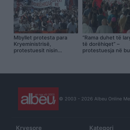
Mbyllet protesta para
“Rama duhet të lar
Kryeministrisë,
të dorëhiqet” –
protestuesit nisin
protestuesja në bu
marshimin në kryeqytet
Na ka zvarritur me l
tij, nuk e duam më
© 2003 -
2026 Albeu Online Medi
Kryesore
Kategori