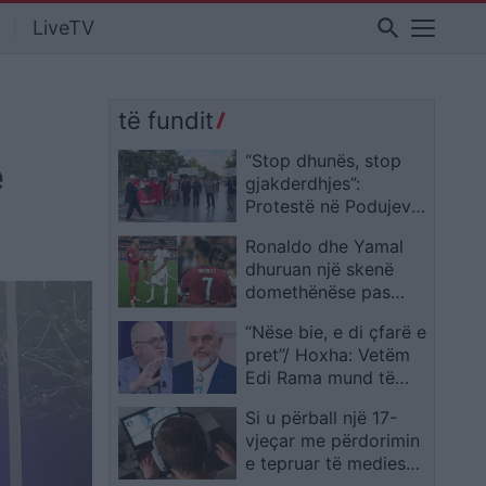
search
LiveTV
të fundit
ë
“Stop dhunës, stop
gjakderdhjes”:
Protestë në Podujevë
pas plagosjes së katër
Ronaldo dhe Yamal
personave
dhuruan një skenë
domethënëse pas
sfidës Spanjë–
“Nëse bie, e di çfarë e
Portugali
pret”/ Hoxha: Vetëm
Edi Rama mund të
unifikonte gjithë këta
Si u përball një 17-
njerëz kundër tij
vjeçar me përdorimin
e tepruar të medies
gjatë adoleshencës