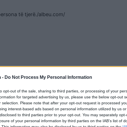
ersona të tjerë./albeu.com/
 -
Do Not Process My Personal Information
to opt-out of the sale, sharing to third parties, or processing of your per
formation for targeted advertising by us, please use the below opt-out s
r selection. Please note that after your opt-out request is processed y
eing interest-based ads based on personal information utilized by us or
disclosed to third parties prior to your opt-out. You may separately opt-
rtime të paligjshme që mund
Zbardhet detajet e para/ Si u vun
losure of your personal information by third parties on the IAB’s list of
të, lista e të arrestuarëve
pranga zyrtarët për ndërtimet e p
. This information may also be disclosed by us to third parties on the
IA