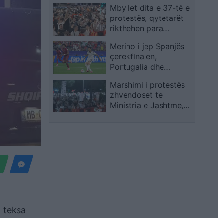
Mbyllet dita e 37-të e
protestës, qytetarët
rikthehen para
Kryeministrisë: Nuk
Merino i jep Spanjës
ndalemi pa u larguar
çerekfinalen,
Rama!
Portugalia dhe
Ronaldo ndalen me
Marshimi i protestës
humbje minimale
zhvendoset te
Ministria e Jashtme,
qytetarët thërrasin:
Rama në burg, Berisha
në burg!
, teksa