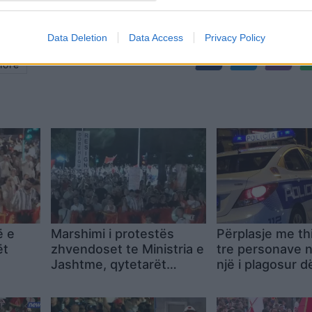
Data Deletion
Data Access
Privacy Policy
lore
ë e
Marshimi i protestës
Përplasje me t
ët
zhvendoset te Ministria e
tre personave n
Jashtme, qytetarët
një i plagosur 
k
thërrasin: Rama në burg,
me urgjencë në 
ar
Berisha në burg!