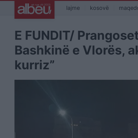
lajme
kosovë
maqed
E FUNDIT/ Prangoset 
Bashkinë e Vlorës, a
kurriz”