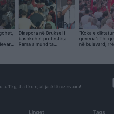
gohet,
Diaspora në Bruksel i
“Koka e diktatu
bashkohet protestës:
qeveria”: Thirrje
levard:
Rama s’mund ta
në bulevard, rrë
igjet e
mashtrojë një popull të
Ramës si mision
tërë
protestës
a. Të gjitha të drejtat janë të rezervuara!
Linqet
Tags