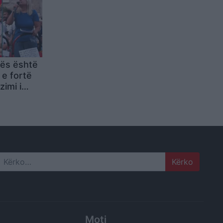
rës është
 e fortë
zimi i
 i
Search
Moti