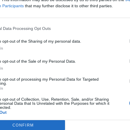
otme prokuroria ka lëvizur në
në Tiranë
Participants
that may further disclose it to other third parties.
anës duke firmosur rreth 38
Janë zbuluar detaje të reja nga
mi për zyrtarë e ish zyrtarë,
megaoperacioni e Policisë së Tira
ërtues të një sërë godinave që
janë vënë në pranga dhe shoqëru
ndë prej tërmetit të 26
komisariat rreth 4 persona. Policia
l Data Processing Opt Outs
icia ka kryer një
Tiranës është duke zhvilluar një
on veçanërisht në zonat e
megaoperacion, për arrestimin e
rit e Farkës,…
personave që kanë përgjegjësi në
o opt-out of the Sharing of my personal data.
ndërtimet në zonën e Vorës, Kasha
In
Farkës, dhe që pësuan…
o opt-out of the Sale of my Personal Data.
In
to opt-out of processing my Personal Data for Targeted
ing.
In
o opt-out of Collection, Use, Retention, Sale, and/or Sharing
ersonal Data that Is Unrelated with the Purposes for which it
lected.
Out
CONFIRM