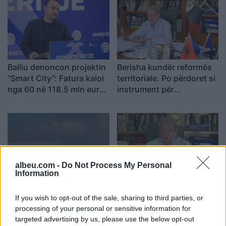
Balliu denoncon projektin
Berisha kundër reformës
“Smart City”: Fatura kaloi
territoriale: Po përdoret si
nga 60 në 118.5 mln euro,
instrument për
SHBA ka ngritur
shpopullimin e Shqipërisë
shqetësime për Presight
AI dhe lidhjet e dyshuara
me Kinën
albeu.com -
Do Not Process My Personal
Information
Shpërthen Etna,
Berisha sulmon Ramën
pezullohen mbërritjet në
dhe Ballukun: 83
If you wish to opt-out of the sale, sharing to third parties, or
aeroportin e Katanias për
mandatet po përdoren si
processing of your personal or sensitive information for
shkak të hirit vullkanik
mburojë për aferat
targeted advertising by us, please use the below opt-out