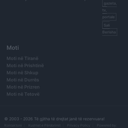
gazeta,
tv,
portale
Sali
Berisha
Moti
Moti në Tiranë
Moti në Prishtinë
Moti në Shkup
Moti në Durrës
Moti në Prizren
Moti në Tetovë
© 2003 -
2026 Të gjitha të drejtat janë të rezervuara!
Kontaktoni
Kushtet e Përdorimit
Privacy Policy
Powered by: