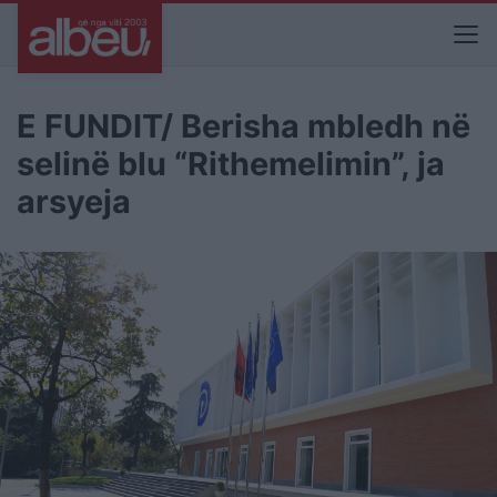
E FUNDIT/ Berisha mbledh në
selinë blu “Rithemelimin”, ja
arsyeja