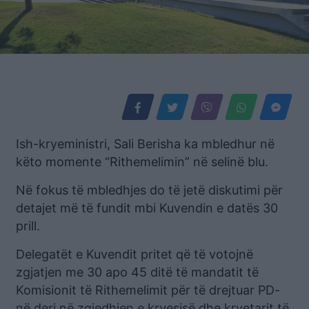
Ish-kryeministri, Sali Berisha ka mbledhur në
këto momente “Rithemelimin” në selinë blu.
Në fokus të mbledhjes do të jetë diskutimi për
detajet më të fundit mbi Kuvendin e datës 30
prill.
Delegatët e Kuvendit pritet që të votojnë
zgjatjen me 30 apo 45 ditë të mandatit të
Komisionit të Rithemelimit për të drejtuar PD-
në deri në zgjedhjen e kryesisë dhe kryetarit të