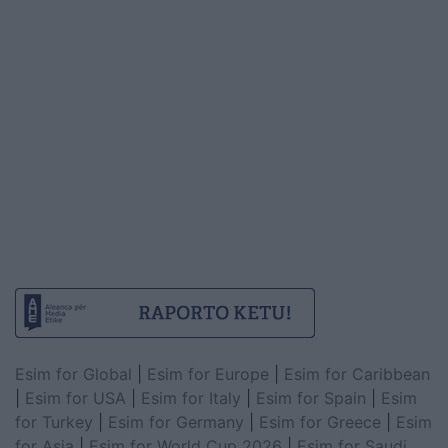
Esim for Global
|
Esim for Europe
|
Esim for Caribbean
|
Esim for USA
|
Esim for Italy
|
Esim for Spain
|
Esim
for Turkey
|
Esim for Germany
|
Esim for Greece
|
Esim
for Asia
|
Esim for World Cup 2026
|
Esim for Saudi