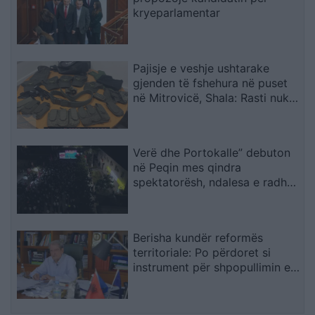
kryeparlamentar
Pajisje e veshje ushtarake
gjenden të fshehura në puset
në Mitrovicë, Shala: Rasti nuk
mund të shihet si incident i
veçuar
Verë dhe Portokalle” debuton
në Peqin mes qindra
spektatorësh, ndalesa e radhës
në Kavajë
Berisha kundër reformës
territoriale: Po përdoret si
instrument për shpopullimin e
Shqipërisë