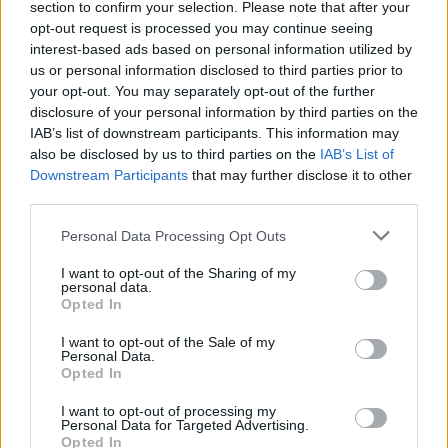
kriminale
section to confirm your selection. Please note that after your
opt-out request is processed you may continue seeing
interest-based ads based on personal information utilized by
us or personal information disclosed to third parties prior to
your opt-out. You may separately opt-out of the further
disclosure of your personal information by third parties on the
IAB’s list of downstream participants. This information may
Vala e të nxehtit çon
Loredana Brati shfaqet
also be disclosed by us to third parties on the
IAB’s List of
termometrin në 41°C,
elegante në një ambient
Downstream Participants
that may further disclose it to other
Osmani zbulon zonat me
luksoz me pishinë, ndan
third parties.
temperaturat më të larta
momente relaksi me
ndjekësit
Personal Data Processing Opt Outs
I want to opt-out of the Sharing of my
personal data.
Opted In
I want to opt-out of the Sale of my
Personal Data.
Porti i Vlorës përballet me
Elbasan, 43-vjeçari
Opted In
fluks të madh, mbërrijnë
dyshohet për djegien e tre
I want to opt-out of processing my
qindra mjete dhe kamperë
automjeteve; një tjetër
Personal Data for Targeted Advertising.
kapet me armë pa leje dhe
Opted In