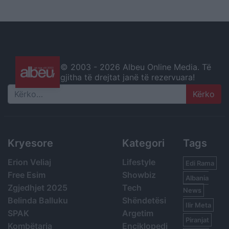
© 2003 -
2026 Albeu Online Media. Të
gjitha të drejtat janë të rezervuara!
Search
Kryesore
Kategori
Tags
Erion Veliaj
Lifestyle
Edi Rama
Free Esim
Showbiz
Albania
Zgjedhjet 2025
Tech
News
Belinda Balluku
Shëndetësi
Ilir Meta
SPAK
Argetim
Piranjat
Kombëtarja
Enciklopedi