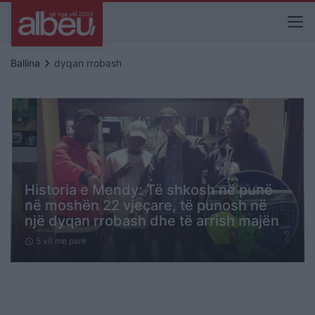
keyboard_arrow_right
Ballina
dyqan rrobash
Historia e Mendy: Të shkosh në punë
në moshën 22 vjeçare, të punosh në
një dyqan rrobash dhe të arrish majën
5 vit me parë
schedule