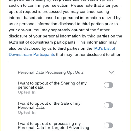
section to confirm your selection. Please note that after your
opt-out request is processed you may continue seeing
interest-based ads based on personal information utilized by
us or personal information disclosed to third parties prior to
your opt-out. You may separately opt-out of the further
disclosure of your personal information by third parties on the
IAB’s list of downstream participants. This information may
also be disclosed by us to third parties on the
IAB’s List of
Downstream Participants
that may further disclose it to other
third parties.
Personal Data Processing Opt Outs
I want to opt-out of the Sharing of my
personal data.
Opted In
I want to opt-out of the Sale of my
Personal Data.
Opted In
Esim for Global
|
Esim for Europe
|
Esim for Caribbean
|
Esim for USA
|
Esim for Italy
|
Esim for Spain
|
Esim
I want to opt-out of processing my
Personal Data for Targeted Advertising.
for Turkey
|
Esim for Germany
|
Esim for Greece
|
Esim