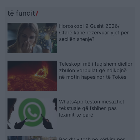
të fundit
Horoskopi 9 Gusht 2026/
Çfarë kanë rezervuar yjet për
secilën shenjë?
Teleskopi më i fuqishëm diellor
zbulon vorbullat që ndikojnë
në motin hapësinor të Tokës
WhatsApp teston mesazhet
tekstuale që fshihen pas
leximit të parë
Pas dy vitesh në kërkim për