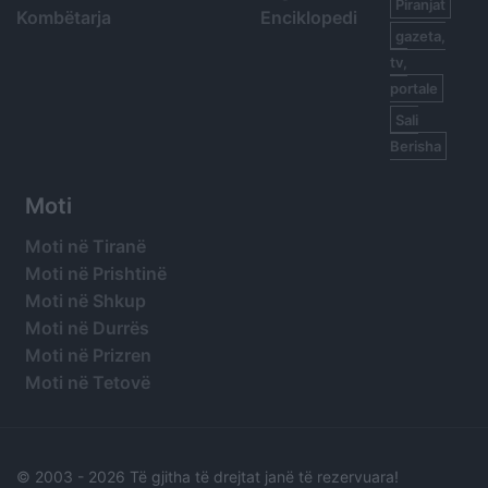
Piranjat
Kombëtarja
Enciklopedi
gazeta,
tv,
portale
Sali
Berisha
Moti
Moti në Tiranë
Moti në Prishtinë
Moti në Shkup
Moti në Durrës
Moti në Prizren
Moti në Tetovë
© 2003 -
2026 Të gjitha të drejtat janë të rezervuara!