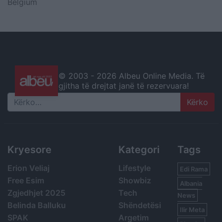
Belgium
© 2003 -
2026 Albeu Online Media. Të
gjitha të drejtat janë të rezervuara!
Search
Kryesore
Kategori
Tags
Erion Veliaj
Lifestyle
Edi Rama
Free Esim
Showbiz
Albania
Zgjedhjet 2025
Tech
News
Belinda Balluku
Shëndetësi
Ilir Meta
SPAK
Argetim