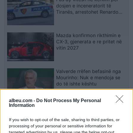
dosjen e inceneratorit të
Tiranës, arrestohet Renardo
Nallbani në Palasë
Mazda konfirmon rikthimin e
CX-3, gjenerata e re pritet në
vitin 2027
Valverde rrëfen befasinë nga
Mourinho: Nuk e mendoja se
do të ishte kështu
albeu.com -
Do Not Process My Personal
Information
Arrestohet 73-vjeçari në Krujë,
ndezi zjarr për të djegur barin
dhe flakët u përhapën drejt
If you wish to opt-out of the sale, sharing to third parties, or
malit
processing of your personal or sensitive information for
targeted advertising by us, please use the below opt-out