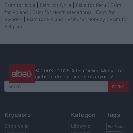
Esim for India
|
Esim for Chile
|
Esim for Peru
|
Esim
for Poland
|
Esim for North Macedonia
|
Esim for
Sweden
|
Esim for Finland
|
Esim for Norway
|
Esim for
Belgium
© 2003 -
2026 Albeu Online Media. Të
gjitha të drejtat janë të rezervuara!
Search
Kryesore
Kategori
Tags
Erion Veliaj
Lifestyle
Edi Rama