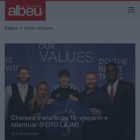
keyboard_arrow_right
Ballina
Dylan Williams
Chelsea transferon 18-vjeçarin e
talentuar (FOTO LAJM)
5 vit me parë
schedule