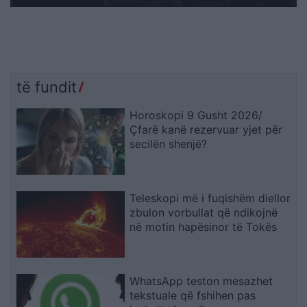
të fundit
Horoskopi 9 Gusht 2026/
Çfarë kanë rezervuar yjet për
secilën shenjë?
Teleskopi më i fuqishëm diellor
zbulon vorbullat që ndikojnë
në motin hapësinor të Tokës
WhatsApp teston mesazhet
tekstuale që fshihen pas