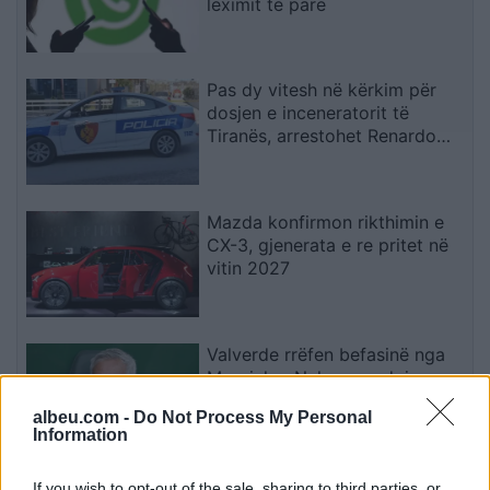
leximit të parë
Pas dy vitesh në kërkim për
dosjen e inceneratorit të
Tiranës, arrestohet Renardo
Nallbani në Palasë
Mazda konfirmon rikthimin e
CX-3, gjenerata e re pritet në
vitin 2027
Valverde rrëfen befasinë nga
Mourinho: Nuk e mendoja se
do të ishte kështu
albeu.com -
Do Not Process My Personal
Information
Arrestohet 73-vjeçari në Krujë,
If you wish to opt-out of the sale, sharing to third parties, or