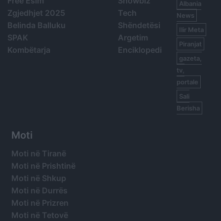
Free Esim
Showbiz
Albania
Zgjedhjet 2025
Tech
News
Belinda Balluku
Shëndetësi
Ilir Meta
SPAK
Argetim
Piranjat
Kombëtarja
Enciklopedi
gazeta,
tv,
portale
Sali
Berisha
Moti
Moti në Tiranë
Moti në Prishtinë
Moti në Shkup
Moti në Durrës
Moti në Prizren
Moti në Tetovë