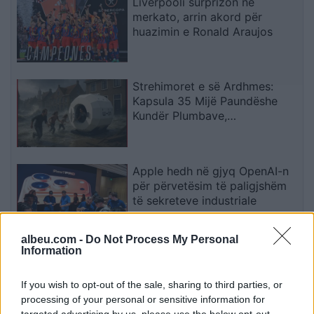
Liverpooli surprizon në
merkato, arrin akord për
huazimin e Ronald Araujos
Strehimoret e së Ardhmes:
Kapsula 35 Mijë Paundëshe
Kundër Plumbave,
Shpërthimeve dhe Fatkeqësive
Natyrore
Apple hedh në gjyq OpenAI-n
për përvetësim të paligjshëm
të sekreteve industriale
albeu.com -
Do Not Process My Personal
Information
Ndeshja Argjentinë–Egjipt
vendos rekord historik në
Google, kërkimet arrijnë nivele
If you wish to opt-out of the sale, sharing to third parties, or
të papara
processing of your personal or sensitive information for
targeted advertising by us, please use the below opt-out