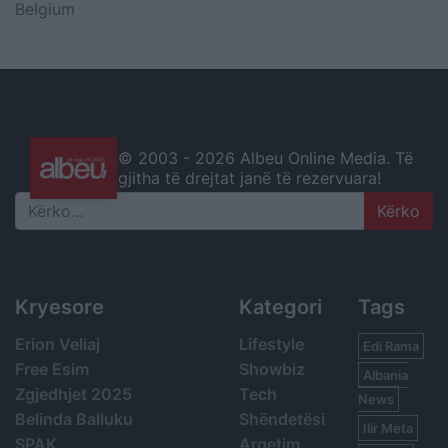
Belgium
© 2003 -
2026 Albeu Online Media. Të
gjitha të drejtat janë të rezervuara!
Search
Kryesore
Kategori
Tags
Erion Veliaj
Lifestyle
Edi Rama
Free Esim
Showbiz
Albania
Zgjedhjet 2025
Tech
News
Belinda Balluku
Shëndetësi
Ilir Meta
SPAK
Argetim