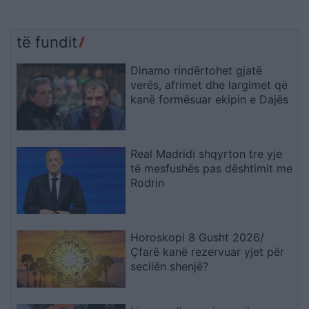
të fundit
Dinamo rindërtohet gjatë
verës, afrimet dhe largimet që
kanë formësuar ekipin e Dajës
Real Madridi shqyrton tre yje
të mesfushës pas dështimit me
Rodrin
Horoskopi 8 Gusht 2026/
Çfarë kanë rezervuar yjet për
secilën shenjë?