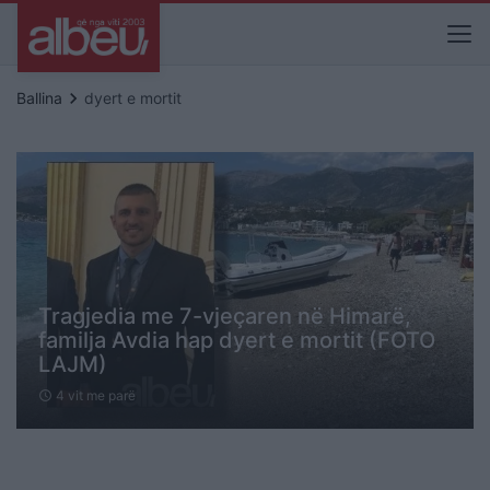
keyboard_arrow_right
Ballina
dyert e mortit
Tragjedia me 7-vjeçaren në Himarë,
familja Avdia hap dyert e mortit (FOTO
LAJM)
4 vit me parë
schedule