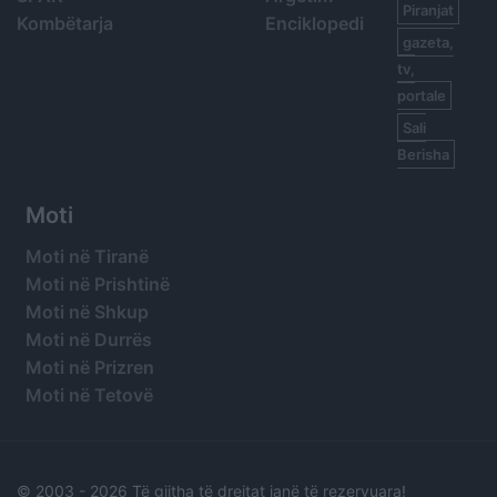
Piranjat
Kombëtarja
Enciklopedi
gazeta,
tv,
portale
Sali
Berisha
Moti
Moti në Tiranë
Moti në Prishtinë
Moti në Shkup
Moti në Durrës
Moti në Prizren
Moti në Tetovë
© 2003 -
2026 Të gjitha të drejtat janë të rezervuara!