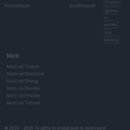
Piranjat
Kombëtarja
Enciklopedi
gazeta,
tv,
portale
Sali
Berisha
Moti
Moti në Tiranë
Moti në Prishtinë
Moti në Shkup
Moti në Durrës
Moti në Prizren
Moti në Tetovë
© 2003 -
2026 Të gjitha të drejtat janë të rezervuara!