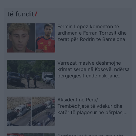
të fundit
Fermin Lopez komenton të
ardhmen e Ferran Torresit dhe
zërat për Rodrin te Barcelona
Varrezat masive dëshmojnë
krimet serbe në Kosovë, ndërsa
përgjegjësit ende nuk janë
përballur me drejtësinë
Aksident në Peru/
Trembëdhjetë të vdekur dhe
katër të plagosur në përplasjen
midis furgonit dhe kamionit