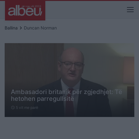
keyboard_arrow_right
Ballina
Duncan Norman
Ambasadori britanik për zgjedhjet: Të
hetohen parregullsitë
5 vit me parë
schedule