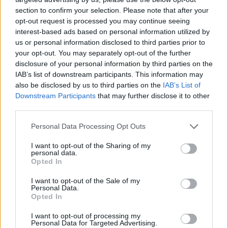
section to confirm your selection. Please note that after your
opt-out request is processed you may continue seeing
interest-based ads based on personal information utilized by
us or personal information disclosed to third parties prior to
your opt-out. You may separately opt-out of the further
disclosure of your personal information by third parties on the
IAB’s list of downstream participants. This information may
also be disclosed by us to third parties on the
IAB’s List of
Downstream Participants
that may further disclose it to other
third parties.
Personal Data Processing Opt Outs
I want to opt-out of the Sharing of my
personal data.
Opted In
I want to opt-out of the Sale of my
Personal Data.
Opted In
Esim for Global
|
Esim for Europe
|
Esim for Caribbean
|
Esim for USA
|
Esim for Italy
|
Esim for Spain
|
Esim
I want to opt-out of processing my
Personal Data for Targeted Advertising.
for Turkey
|
Esim for Germany
|
Esim for Greece
|
Esim