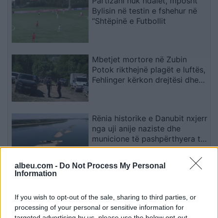
Partizani nuk ndalet, mposht
Bylisin në testin e fshehur në
“Shtëpinë e Futbollit
Mbetjet mortore në Zubin
Potok rikthejnë plagët e luftës,
Fehlinger kërkon drejtësi dhe
trysni mbi Serbinë
Rënia historike e Danubit nxjerr
nga uji anije naziste dhe
municione të pashpërthyera të
Luftës së Dytë Botërore
albeu.com -
Do Not Process My Personal
Information
Zjarr masiv mes Andon Poçit
dhe Hundëkuqit, flakët
kërcënojnë zonat e banuara
If you wish to opt-out of the sale, sharing to third parties, or
processing of your personal or sensitive information for
targeted advertising by us, please use the below opt-out