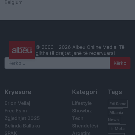
Belgium
© 2003 -
2026 Albeu Online Media. Të
gjitha të drejtat janë të rezervuara!
Search
Kryesore
Kategori
Tags
Erion Veliaj
Lifestyle
Edi Rama
Free Esim
Showbiz
Albania
Zgjedhjet 2025
Tech
News
Belinda Balluku
Shëndetësi
Ilir Meta
SPAK
Argetim