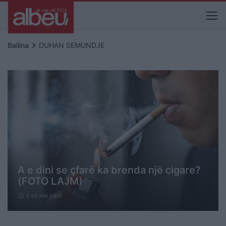
keyboard_arrow_right
Ballina
DUHAN SEMUNDJE
A e dini se çfarë ka brenda një cigare?
(FOTO LAJM)
5 vit me parë
schedule