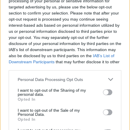
processing of your personal or sensitive information for
seancën e së premtes të
targeted advertising by us, please use the below opt-out
paligjshme
section to confirm your selection. Please note that after your
opt-out request is processed you may continue seeing
interest-based ads based on personal information utilized by
us or personal information disclosed to third parties prior to
your opt-out. You may separately opt-out of the further
disclosure of your personal information by third parties on the
IAB’s list of downstream participants. This information may
also be disclosed by us to third parties on the
IAB’s List of
Downstream Participants
that may further disclose it to other
third parties.
Personal Data Processing Opt Outs
I want to opt-out of the Sharing of my
personal data.
Opted In
I want to opt-out of the Sale of my
Personal Data.
Opted In
Esim for Global
|
Esim for Europe
|
Esim for Caribbean