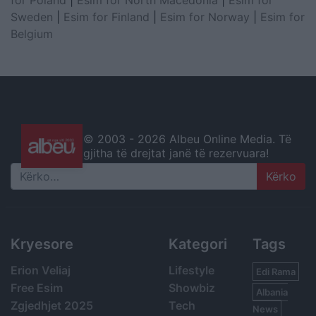
for Poland
|
Esim for North Macedonia
|
Esim for
Sweden
|
Esim for Finland
|
Esim for Norway
|
Esim for
Belgium
© 2003 -
2026 Albeu Online Media. Të
gjitha të drejtat janë të rezervuara!
Search
Kryesore
Kategori
Tags
Erion Veliaj
Lifestyle
Edi Rama
Free Esim
Showbiz
Albania
Zgjedhjet 2025
Tech
News