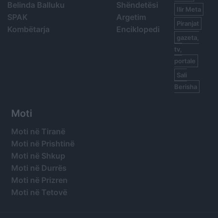
Belinda Balluku
Shëndetësi
Ilir Meta
SPAK
Argetim
Piranjat
Kombëtarja
Enciklopedi
gazeta,
tv,
portale
Sali
Berisha
Moti
Moti në Tiranë
Moti në Prishtinë
Moti në Shkup
Moti në Durrës
Moti në Prizren
Moti në Tetovë