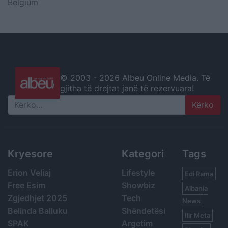
Belgium
© 2003 -
2026 Albeu Online Media. Të
gjitha të drejtat janë të rezervuara!
Search
Kryesore
Kategori
Tags
Erion Veliaj
Lifestyle
Edi Rama
Free Esim
Showbiz
Albania
Zgjedhjet 2025
Tech
News
Belinda Balluku
Shëndetësi
Ilir Meta
SPAK
Argetim