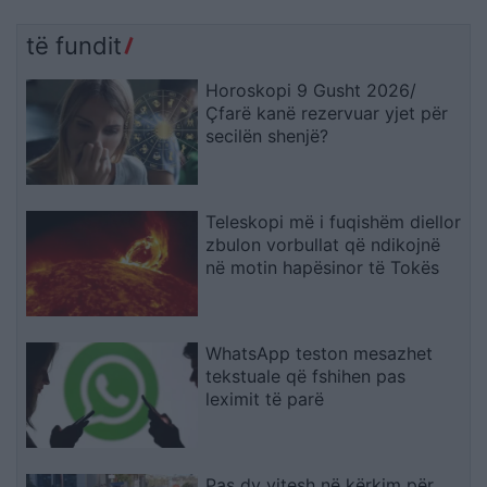
të fundit
Horoskopi 9 Gusht 2026/
Çfarë kanë rezervuar yjet për
secilën shenjë?
Teleskopi më i fuqishëm diellor
zbulon vorbullat që ndikojnë
në motin hapësinor të Tokës
WhatsApp teston mesazhet
tekstuale që fshihen pas
leximit të parë
Pas dy vitesh në kërkim për