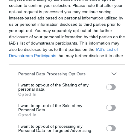
section to confirm your selection. Please note that after your
opt-out request is processed you may continue seeing
interest-based ads based on personal information utilized by
us or personal information disclosed to third parties prior to
your opt-out. You may separately opt-out of the further
disclosure of your personal information by third parties on the
IAB’s list of downstream participants. This information may
also be disclosed by us to third parties on the
IAB’s List of
Downstream Participants
that may further disclose it to other
third parties.
Personal Data Processing Opt Outs
I want to opt-out of the Sharing of my
personal data.
Opted In
I want to opt-out of the Sale of my
Personal Data.
Opted In
Esim for Global
|
Esim for Europe
|
Esim for Caribbean
|
Esim for USA
|
Esim for Italy
|
Esim for Spain
|
Esim
I want to opt-out of processing my
Personal Data for Targeted Advertising.
for Turkey
|
Esim for Germany
|
Esim for Greece
|
Esim