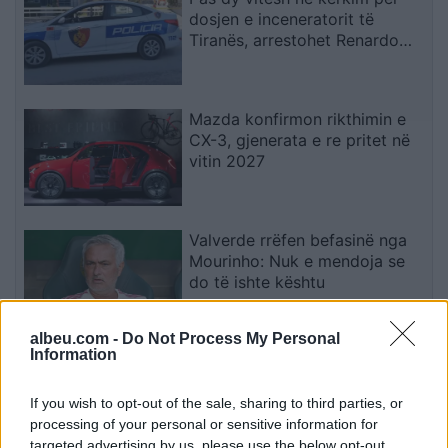
dosjen e inceneratorit të
Tiranës, arrestohet Renardo
Nallbani në Palasë
Mazda konfirmon rikthimin e
CX-3, gjenerata e re pritet në
vitin 2027
Valverde rrëfen befasinë nga
Mourinho: Nuk e mendoja se
do të ishte kështu
albeu.com -
Do Not Process My Personal
Information
Arrestohet 73-vjeçari në Krujë,
ndezi zjarr për të djegur barin
dhe flakët u përhapën drejt
If you wish to opt-out of the sale, sharing to third parties, or
malit
processing of your personal or sensitive information for
targeted advertising by us, please use the below opt-out