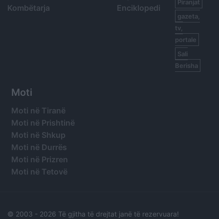
Piranjat
Kombëtarja
Enciklopedi
gazeta,
tv,
portale
Sali
Berisha
Moti
Moti në Tiranë
Moti në Prishtinë
Moti në Shkup
Moti në Durrës
Moti në Prizren
Moti në Tetovë
© 2003 -
2026 Të gjitha të drejtat janë të rezervuara!