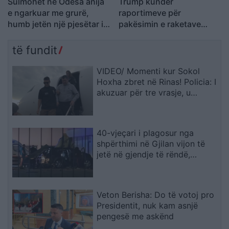
Sulmohet në Odesa anija
Trump kundër
e ngarkuar me grurë,
raportimeve për
humb jetën një pjesëtar i
pakësimin e raketave
ekuipazhit
amerikane: Kemi më
shumë municione se çdo
të fundit
vend tjetër
VIDEO/ Momenti kur Sokol
Hoxha zbret në Rinas! Policia: I
akuzuar për tre vrasje, u
deportua nga SHBA në
Shqipëri
40-vjeçari i plagosur nga
shpërthimi në Gjilan vijon të
jetë në gjendje të rëndë,
mjekët zbardhin gjendjen
Veton Berisha: Do të votoj pro
Presidentit, nuk kam asnjë
pengesë me askënd