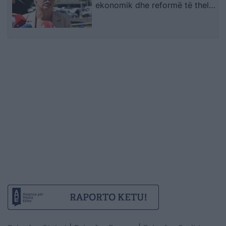
ekonomik dhe reformë të thellë
në drejtësi