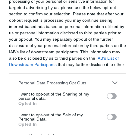
processing of your personal or sensitive information for
targeted advertising by us, please use the below opt-out
section to confirm your selection. Please note that after your
opt-out request is processed you may continue seeing
interest-based ads based on personal information utilized by
us or personal information disclosed to third parties prior to
your opt-out. You may separately opt-out of the further
disclosure of your personal information by third parties on the
IAB’s list of downstream participants. This information may
also be disclosed by us to third parties on the
IAB’s List of
NATO synon furnizim
VIDEO/ Momenti kur Sokol
Downstream Participants
that may further disclose it to other
urgjent me mbrojtje ajrore
Hoxha zbret në Rinas!
third parties.
për Ukrainën, ndërsa
Policia: I akuzuar për tre
Rusia shton sulmet para
vrasje, u deportua nga
Personal Data Processing Opt Outs
dimrit
SHBA në Shqipëri
I want to opt-out of the Sharing of my
personal data.
Opted In
I want to opt-out of the Sale of my
Personal Data.
Opted In
Vrasja e britanikes në
Zjarret në vendin tonë, 5