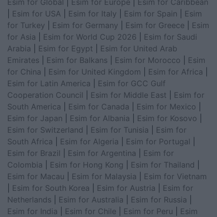
Esim for Global
|
Esim for Europe
|
Esim for Caribbean
|
Esim for USA
|
Esim for Italy
|
Esim for Spain
|
Esim
for Turkey
|
Esim for Germany
|
Esim for Greece
|
Esim
for Asia
|
Esim for World Cup 2026
|
Esim for Saudi
Arabia
|
Esim for Egypt
|
Esim for United Arab
Emirates
|
Esim for Balkans
|
Esim for Morocco
|
Esim
for China
|
Esim for United Kingdom
|
Esim for Africa
|
Esim for Latin America
|
Esim for GCC Gulf
Cooperation Council
|
Esim for Middle East
|
Esim for
South America
|
Esim for Canada
|
Esim for Mexico
|
Esim for Japan
|
Esim for Albania
|
Esim for Kosovo
|
Esim for Switzerland
|
Esim for Tunisia
|
Esim for
South Africa
|
Esim for Algeria
|
Esim for Portugal
|
Esim for Brazil
|
Esim for Argentina
|
Esim for
Colombia
|
Esim for Hong Kong
|
Esim for Thailand
|
Esim for Macau
|
Esim for Malaysia
|
Esim for Vietnam
|
Esim for South Korea
|
Esim for Austria
|
Esim for
Netherlands
|
Esim for Australia
|
Esim for Russia
|
Esim for India
|
Esim for Chile
|
Esim for Peru
|
Esim