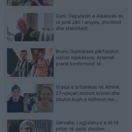
Gjini: Deputetët e Aleancës do
të jenë zëri i arsyes, zhvillimit
dhe stabilitetit
Bruno Guimaraes përfundon
vizitat mjekësore, Arsenali
pranë konfirmimit të
transferimit
Vrasja e britanikes në Athinë,
27-vjeçari mohon krimin dhe
zbulon kush e ndihmoi me
trupin
Gërvalla: Legjislatura e XI-të
pritet të sjellë zhvillim