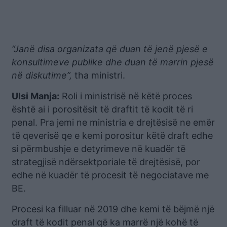
“Janë disa organizata që duan të jenë pjesë e
konsultimeve publike dhe duan të marrin pjesë
në diskutime”,
tha ministri.
Ulsi Manja:
Roli i ministrisë në këtë proces
është ai i porositësit të draftit të kodit të ri
penal. Pra jemi ne ministria e drejtësisë ne emër
të qeverisë qe e kemi porositur këtë draft edhe
si përmbushje e detyrimeve në kuadër të
strategjisë ndërsektporiale të drejtësisë, por
edhe në kuadër të procesit të negociatave me
BE.
Procesi ka filluar në 2019 dhe kemi të bëjmë një
draft të kodit penal që ka marrë një kohë të