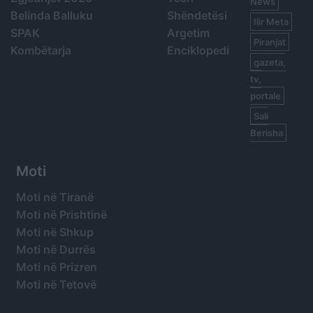
News
Belinda Balluku
Shëndetësi
Ilir Meta
SPAK
Argetim
Piranjat
Kombëtarja
Enciklopedi
gazeta,
tv,
portale
Sali
Berisha
Moti
Moti në Tiranë
Moti në Prishtinë
Moti në Shkup
Moti në Durrës
Moti në Prizren
Moti në Tetovë