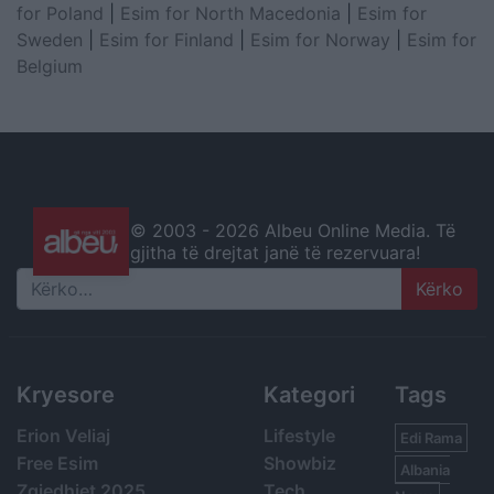
for Poland
|
Esim for North Macedonia
|
Esim for
Sweden
|
Esim for Finland
|
Esim for Norway
|
Esim for
Belgium
© 2003 -
2026 Albeu Online Media. Të
gjitha të drejtat janë të rezervuara!
Search
Kryesore
Kategori
Tags
Erion Veliaj
Lifestyle
Edi Rama
Free Esim
Showbiz
Albania
Zgjedhjet 2025
Tech