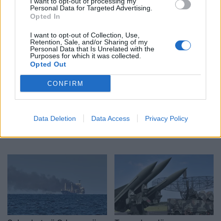
I want to opt-out of processing my
Athinë, 27-vjeçari mohon
vatra janë aktive!
Personal Data for Targeted Advertising.
Opted In
krimin dhe zbulon kush e
Evakuohen 4 familje në
ndihmoi me trupin
Mallakastër! Ja si
I want to opt-out of Collection, Use,
paraqitet situata në zonat
Retention, Sale, and/or Sharing of my
Personal Data that Is Unrelated with the
e tjera
Purposes for which it was collected.
Opted Out
CONFIRM
Franca bëhet pjesë e
DW: Një “El Nino” i
Data Deletion
Data Access
Privacy Policy
projektit miliardësh Greqi-
fuqishëm mund të godasë
Qipro, marrëveshja
planetin deri në fund të
riformëson hartën
vitit, do sjellë tronditje
energjetike të Mesdheut
ekonomike botërore, mot
ekstrem dhe rritje të
çmimeve të ushqimeve