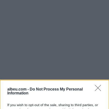
Shtuar
më
4.09.2025 11:55
Tags:
,
,
albeu.com -
Do Not Process My Personal
drafti i ri
kodi penal
Ulsi Manja
Information
If you wish to opt-out of the sale, sharing to third parties, or