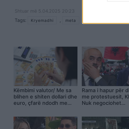
Shtuar
më
5.04.2025 20:23
Tags:
,
Kryemadhi
meta
Këmbimi valutor/ Me sa
Rama i hapur për d
blihen e shiten dollari dhe
me protestuesit, Kl
euro, çfarë ndodh me
Nuk negociohet
monedhat e tjera
dorëheqja e qever