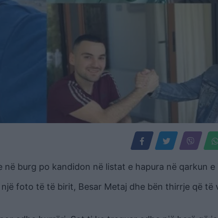
pse në burg po kandidon në listat e hapura në qarkun e
jë foto të të birit, Besar Metaj dhe bën thirrje që të