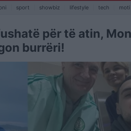
oni
sport
showbiz
lifestyle
tech
moti
 fushatë për të atin, Mo
gon burrëri!