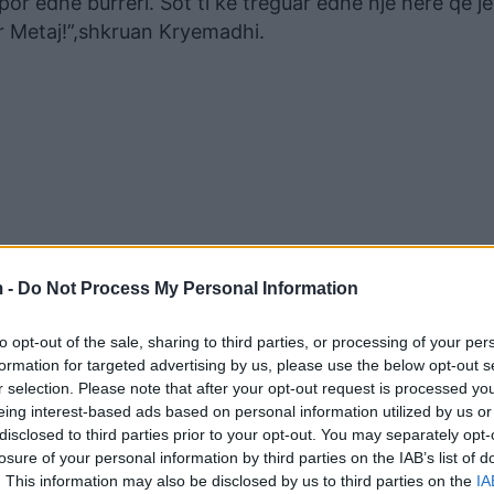
por edhe burrëri. Sot ti ke treguar edhe një herë që je 
ir Metaj!”,shkruan Kryemadhi.
 -
Do Not Process My Personal Information
to opt-out of the sale, sharing to third parties, or processing of your per
formation for targeted advertising by us, please use the below opt-out s
r selection. Please note that after your opt-out request is processed y
eing interest-based ads based on personal information utilized by us or
disclosed to third parties prior to your opt-out. You may separately opt-
losure of your personal information by third parties on the IAB’s list of
. This information may also be disclosed by us to third parties on the
IA