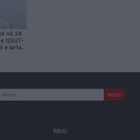
të në 24
a e QSUT-
 e larta
Search
Moti