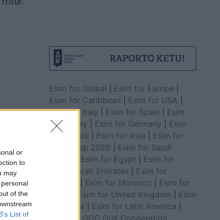
rritur.
Esim for Global
|
Esim for Europe
|
Esim for Caribbean
|
Esim for USA
|
Esim for Italy
|
Esim for Spain
|
Esim
for Turkey
|
Esim for Germany
|
Esim
for Greece
|
Esim for Asia
|
Esim for
World Cup 2026
|
Esim for Saudi
sonal or
Arabia
|
Esim for Egypt
|
Esim for
ection to
United Arab Emirates
|
Esim for
ou may
Balkans
|
Esim for Morocco
|
Esim for
 personal
China
|
Esim for United Kingdom
|
Esim
out of the
 downstream
for Africa
|
Esim for Latin America
|
B’s List of
Esim for GCC Gulf Cooperation