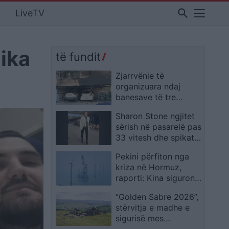
search
LiveTV
nika
të fundit
Zjarrvënie të
organizuara ndaj
banesave të tre
drejtuesve të
Sharon Stone ngjitet
Demokracisë së Re në
sërish në pasarelë pas
Selanik, 5 të plagosur
33 vitesh dhe spikat
dhe një grua në
në Javën e Modës në
intubim
Pekini përfiton nga
Paris
kriza në Hormuz,
raporti: Kina siguron
epërsi ekonomike dhe
“Golden Sabre 2026”,
gjeopolitike
stërvitja e madhe e
sigurisë mes
institucioneve