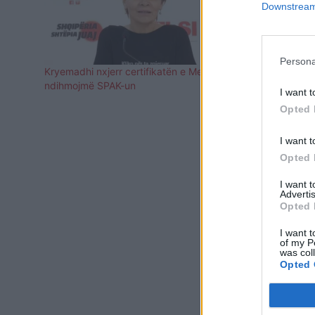
Downstream 
Persona
Kryemadhi nxjerr certifikatën e Metës: Do
Kush është m
ndihmojmë SPAK-un
Kryemadhi? D
I want t
zotërojnë
Opted 
I want t
Opted 
I want 
Advertis
Opted 
I want t
of my P
was col
Opted 