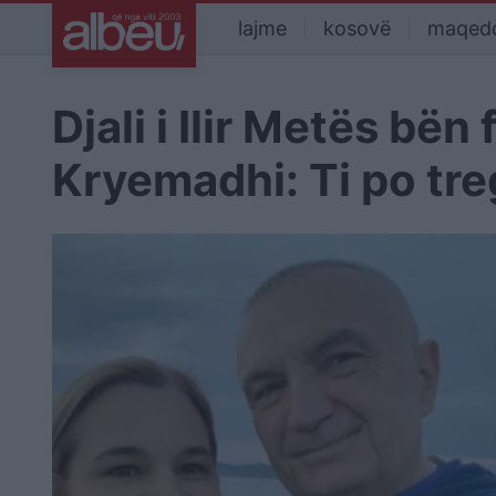
lajme
kosovë
maqed
Djali i Ilir Metës bën
Kryemadhi: Ti po tre