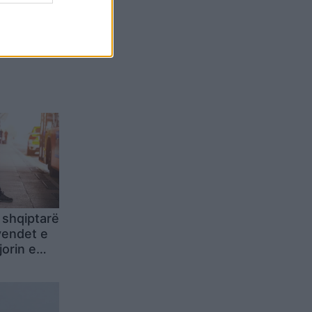
Belgium
 shqiptarë
vendet e
orin e