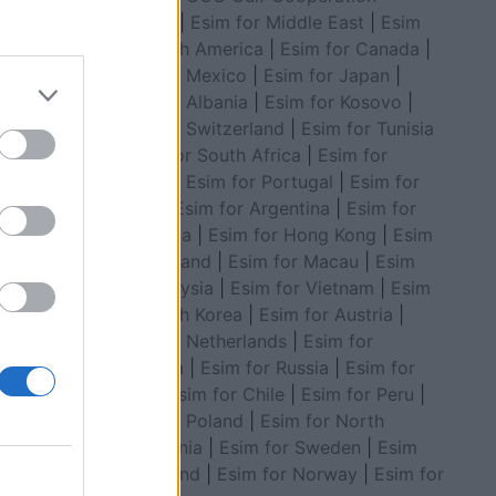
Council
|
Esim for Middle East
|
Esim
for South America
|
Esim for Canada
|
Esim for Mexico
|
Esim for Japan
|
Esim for Albania
|
Esim for Kosovo
|
, Gjendja
Esim for Switzerland
|
Esim for Tunisia
|
Esim for South Africa
|
Esim for
Algeria
|
Esim for Portugal
|
Esim for
Brazil
|
Esim for Argentina
|
Esim for
Colombia
|
Esim for Hong Kong
|
Esim
for Thailand
|
Esim for Macau
|
Esim
for Malaysia
|
Esim for Vietnam
|
Esim
for South Korea
|
Esim for Austria
|
Esim for Netherlands
|
Esim for
Australia
|
Esim for Russia
|
Esim for
India
|
Esim for Chile
|
Esim for Peru
|
Esim for Poland
|
Esim for North
Macedonia
|
Esim for Sweden
|
Esim
for Finland
|
Esim for Norway
|
Esim for