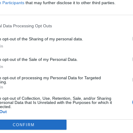
Participants
that may further disclose it to other third parties.
l Data Processing Opt Outs
ë i pasur Ilir Meta apo Monika
DOKUMENTI/ Hetimi për Ilir Metën
alin shifrat dhe pronat që
Civile i kthen përgjigje SPAK-ut
o opt-out of the Sharing of my personal data.
In
o opt-out of the Sale of my Personal Data.
In
to opt-out of processing my Personal Data for Targeted
ing.
In
o opt-out of Collection, Use, Retention, Sale, and/or Sharing
ersonal Data that Is Unrelated with the Purposes for which it
lected.
Out
CONFIRM