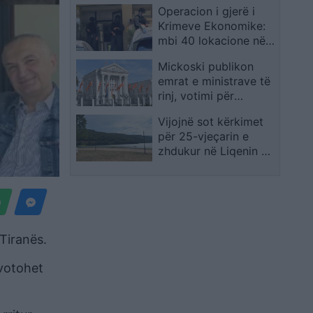
Operacion i gjerë i
vendore dhe
Krimeve Ekonomike:
ndërkombëtare
mbi 40 lokacione nën
bastisje, dyshime për
Mickoski publikon
mashtrim në importin
emrat e ministrave të
e naftës
rinj, votimi për
përbërjen e re të
Vijojnë sot kërkimet
Qeverisë pritet deri në
për 25-vjeçarin e
mesin e korrikut
zhdukur në Liqenin e
Batllavës
 Tiranës.
 votohet