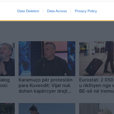
Data Deletion
Data Access
Privacy Policy
ialog
Karamuço për protestën
Eurostat: 2 050
osi:
para Kuvendit: Vijat nuk
u rikthyen nga 
duhen kapërcyer drejt
BE-së në tremuj
isë
destabilitetit të vendit
parë të 2026