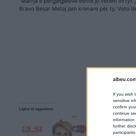
“Marrja e përgjegjësive është jo vetëm virtyt ,
Bravo Besar Metaj jam krenare për ty. Voto Il
albeu.com
If you wish 
sensitive in
confirm you
Lajme të ngjashme:
continue se
information 
further disc
participants