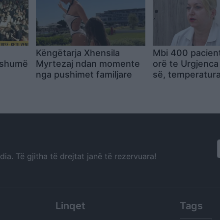
Këngëtarja Xhensila
Mbi 400 pacien
 shumë
Myrtezaj ndan momente
orë te Urgjenc
nga pushimet familjare
së, temperaturat
rrisin rastet
rasin
:00
a. Të gjitha të drejtat janë të rezervuara!
Linqet
Tags