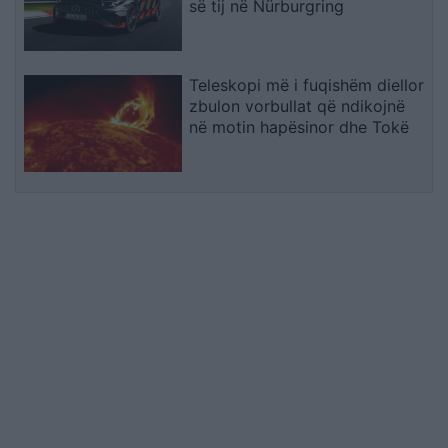
së tij në Nürburgring
Teleskopi më i fuqishëm diellor
zbulon vorbullat që ndikojnë
në motin hapësinor dhe Tokë