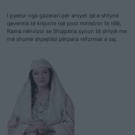
I pyetur nga gazetari për arsyet që e shtynë
qeverinë të krijonte një post ministror të tillë,
Rama nënvizoi se Shqipëria synon të shtyjë me
më shumë shpejtësi përpara reformat e saj.