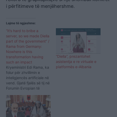
i përfitimeve të menjëhershme.
Lajme të ngjashme:
“It’s hard to bribe a
server, so we made Diella
part of the government” /
Rama from Germany:
Nowhere is this
“Diella”, prezantohet
transformation having
asistentja e re virtuale e
such an impact
platformës e-Albania
Kryeministri Edi Rama, ka
folur për zhvillimin e
inteligjencës artificiale në
vend. Gjatë fjalës së tij në
Forumin Evropian të
Inovacionit dhe
Sipërmarrjes “Ruhr
Summit”, ai tha se vendi i
dha një zë kësaj
inteligjence, duke