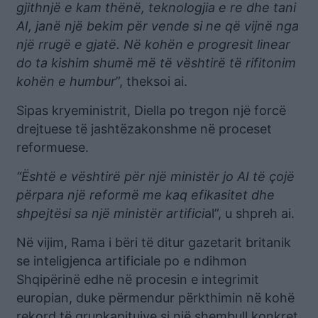
gjithnjë e kam thënë, teknologjia e re dhe tani
AI, janë një bekim për vende si ne që vijnë nga
një rrugë e gjatë. Në kohën e progresit linear
do ta kishim shumë më të vështirë të rifitonim
kohën e humbur
”, theksoi ai.
Sipas kryeministrit, Diella po tregon një forcë
drejtuese të jashtëzakonshme në proceset
reformuese.
“Është e vështirë për një ministër jo AI të çojë
përpara një reformë me kaq efikasitet dhe
shpejtësi sa një ministër artifici
al”, u shpreh ai.
Në vijim, Rama i bëri të ditur gazetarit britanik
se inteligjenca artificiale po e ndihmon
Shqipërinë edhe në procesin e integrimit
europian, duke përmendur përkthimin në kohë
rekord të grupkapitujve si një shembull konkret