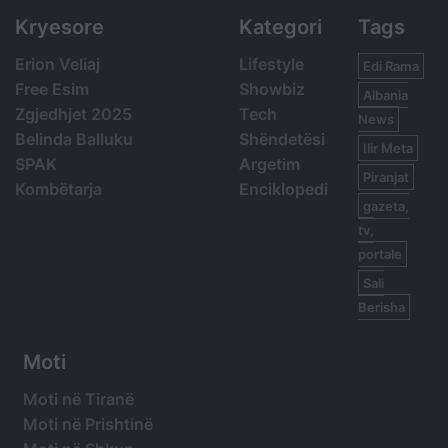
Kryesore
Kategori
Tags
Erion Veliaj
Lifestyle
Edi Rama
Free Esim
Showbiz
Albania
Zgjedhjet 2025
Tech
News
Belinda Balluku
Shëndetësi
Ilir Meta
SPAK
Argetim
Piranjat
Kombëtarja
Enciklopedi
gazeta,
tv,
portale
Sali
Berisha
Moti
Moti në Tiranë
Moti në Prishtinë