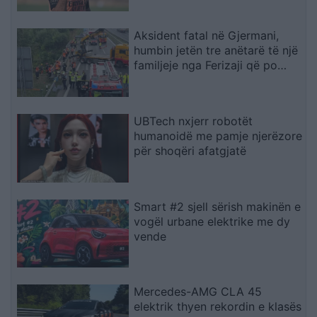
Aksident fatal në Gjermani,
humbin jetën tre anëtarë të një
familjeje nga Ferizaji që po
ktheheshin nga Kosova
UBTech nxjerr robotët
humanoidë me pamje njerëzore
për shoqëri afatgjatë
Smart #2 sjell sërish makinën e
vogël urbane elektrike me dy
vende
Mercedes-AMG CLA 45
elektrik thyen rekordin e klasës