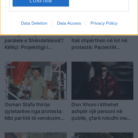
CONFIRM
Data Deletion
Data Access
Privacy Policy
“Po ngrihet një ministri
Infermierja shqiptare në
paralele e Shëndetësisë”/
Itali shpërthen në lot në
Këlliçi: Projektligji i
protestë: Pacientët
shtatorit i hap rrugë
detyrohen të kërkojnë
monopolit, SPAK të
kurim jashtë vendit
ndërhyjë
Osman Stafa thirrje
Don Xhoni i kthehet
qytetarëve nga protesta:
ashpër një personi në
Mbi partitë të vendosim
publik, çfarë ndodhi me
Shqipërinë, ka ardhur
reperin?
koha e brezit të ri