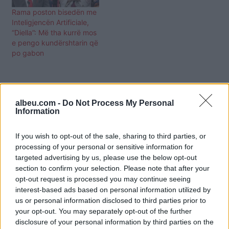
emëruar në rol kabineti
Rama poston bisedën me
Diellën. Rama u shpreh se
Inteligjencën Artificiale,
demokracia nuk mund t’i j
“Diella”: Më tha kurrë mos
e pengo kundërshtarin që
po gabon
albeu.com -
Do Not Process My Personal
Information
If you wish to opt-out of the sale, sharing to third parties, or
processing of your personal or sensitive information for
targeted advertising by us, please use the below opt-out
section to confirm your selection. Please note that after your
opt-out request is processed you may continue seeing
interest-based ads based on personal information utilized by
us or personal information disclosed to third parties prior to
your opt-out. You may separately opt-out of the further
disclosure of your personal information by third parties on the