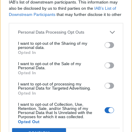
Shtuar
më
15.09.2025 09:21
IAB’s list of downstream participants. This information may
also be disclosed by us to third parties on the
IAB’s List of
Tags:
,
Diella
rama
Downstream Participants
that may further disclose it to other
third parties.
Personal Data Processing Opt Outs
I want to opt-out of the Sharing of my
personal data.
Opted In
I want to opt-out of the Sale of my
Personal Data.
Opted In
I want to opt-out of processing my
Personal Data for Targeted Advertising.
Opted In
Nga gëzimi i dasmës te
Hyri me Jet Ski në
dhimbja e madhe, Arianit
hapësirën e pushuesve në
I want to opt-out of Collection, Use,
Retention, Sale, and/or Sharing of my
Çetaj gjendet i pajetë në
Zvërnec, gjobitet me 300
Personal Data that Is Unrelated with the
Pejë
mijë lekë drejtuesi
Purposes for which it was collected.
Opted Out