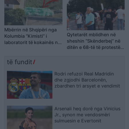
Mbërrin në Shqipëri nga
Qytetarët mblidhen në
Kolumbia “Kimisti” i
sheshin “Skënderbej” në
laboratorit të kokainës në
ditën e 68-të të protestës
Frakull
kundër Ramës, kërkojnë
largimin e tij
të fundit
Rodri refuzoi Real Madridin
dhe zgjodhi Barcelonën,
zbardhen tri arsyet e vendimit
Arsenali heq dorë nga Vinicius
Jr., synon me vendosmëri
sulmuesin e Evertonit