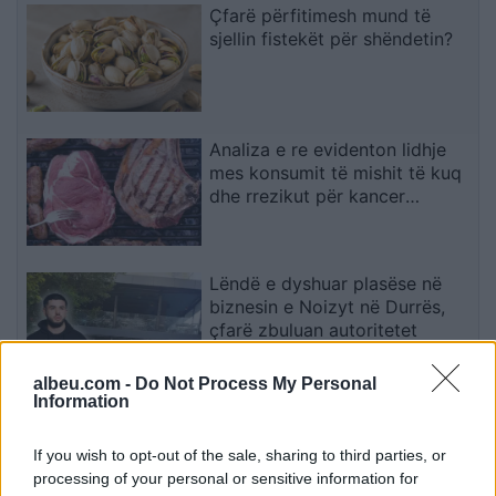
Çfarë përfitimesh mund të
sjellin fistekët për shëndetin?
Analiza e re evidenton lidhje
mes konsumit të mishit të kuq
dhe rrezikut për kancer
pankreatik
Lëndë e dyshuar plasëse në
biznesin e Noizyt në Durrës,
çfarë zbuluan autoritetet
albeu.com -
Do Not Process My Personal
Information
Tensione në seancën e
Kuvendit, gjithçka përmes
If you wish to opt-out of the sale, sharing to third parties, or
fotografive
processing of your personal or sensitive information for