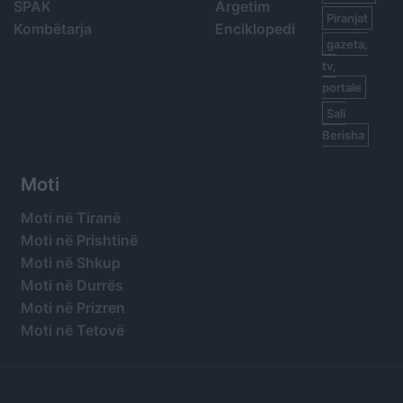
SPAK
Argetim
Piranjat
Kombëtarja
Enciklopedi
gazeta,
tv,
portale
Sali
Berisha
Moti
Moti në Tiranë
Moti në Prishtinë
Moti në Shkup
Moti në Durrës
Moti në Prizren
Moti në Tetovë