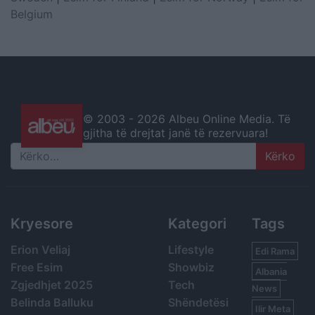
Belgium
© 2003 -
2026 Albeu Online Media. Të
gjitha të drejtat janë të rezervuara!
Search
Kryesore
Kategori
Tags
Erion Veliaj
Lifestyle
Edi Rama
Free Esim
Showbiz
Albania
Zgjedhjet 2025
Tech
News
Belinda Balluku
Shëndetësi
Ilir Meta