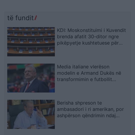
të fundit
KDI: Moskonstituimi i Kuvendit
brenda afatit 30-ditor ngre
pikëpyetje kushtetuese për
hapat e ardhshëm
Media italiane vlerëson
modelin e Armand Dukës në
transformimin e futbollit
shqiptar
Berisha shpreson te
ambasadori i ri amerikan, por
ashpërson qëndrimin ndaj
SPAK-ut dhe reformës
territoriale