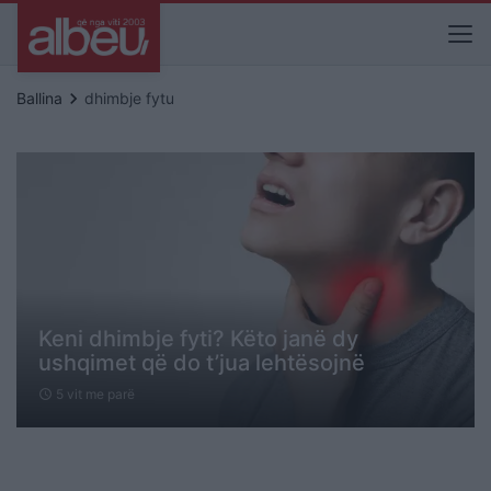
keyboard_arrow_right
Ballina
dhimbje fytu
Keni dhimbje fyti? Këto janë dy
ushqimet që do t’jua lehtësojnë
5 vit me parë
schedule