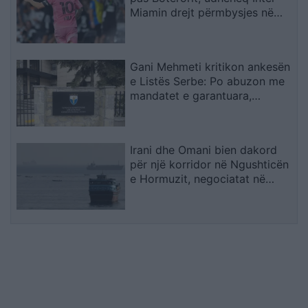
Miamin drejt përmbysjes në
Kupën e Ligës
Gani Mehmeti kritikon ankesën
e Listës Serbe: Po abuzon me
mandatet e garantuara,
Kushtetuesja duhet t’ia ndalojë
veprimtarinë
Irani dhe Omani bien dakord
për një korridor në Ngushticën
e Hormuzit, negociatat në
fazën përfundimtare