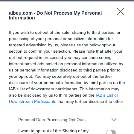
albeu.com -
Do Not Process My Personal
Information
If you wish to opt-out of the sale, sharing to third parties, or
Shtuar
më
12.02.2024 10:15
processing of your personal or sensitive information for
Tags:
,
,
ardian gjeloshi
Range Rover
Selman
targeted advertising by us, please use the below opt-out
Mihana
section to confirm your selection. Please note that after your
opt-out request is processed you may continue seeing
interest-based ads based on personal information utilized by
us or personal information disclosed to third parties prior to
your opt-out. You may separately opt-out of the further
disclosure of your personal information by third parties on the
IAB’s list of downstream participants. This information may
also be disclosed by us to third parties on the
IAB’s List of
Downstream Participants
that may further disclose it to other
third parties.
Personal Data Processing Opt Outs
I want to opt-out of the Sharing of my