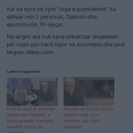
Kur ka hyrë në zyrë “toga e pushkatimit” ka
qëlluar mbi 2 personat, Gjeloshi dhe
ekonomistin 70-vjeçar.
Në largim ata nuk kanë shkaktuar shqetësim
për rojen por kanë hipur në automjete dhe janë
larguar./albeu.com
Lajme të ngjashme:
Pritë në derë të shtëpisë
Atentati në Kurbin/ Ardjan
Bejtjas dhe Gjeloshit, e
Gjeloshi: Nuk kam
njëjta skuadër vrasësish
konflikte, për ҫfarë
besohet se bëri dy
dyshohet
atentatet