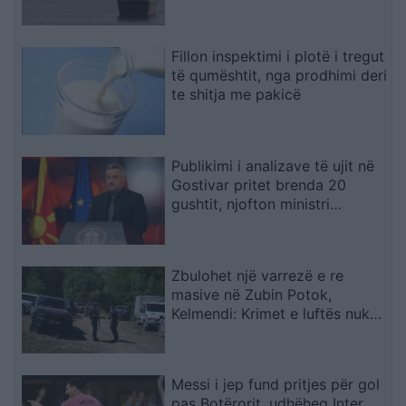
përfundimtare
Fillon inspektimi i plotë i tregut
të qumështit, nga prodhimi deri
te shitja me pakicë
Publikimi i analizave të ujit në
Gostivar pritet brenda 20
gushtit, njofton ministri
Klekovski
Zbulohet një varrezë e re
masive në Zubin Potok,
Kelmendi: Krimet e luftës nuk
parashkruhen kurrë
Messi i jep fund pritjes për gol
pas Botërorit, udhëheq Inter