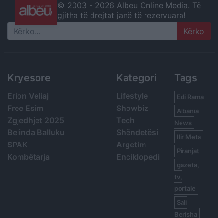
© 2003 -
2026 Albeu Online Media. Të
gjitha të drejtat janë të rezervuara!
Search
Kryesore
Kategori
Tags
Erion Veliaj
Lifestyle
Edi Rama
Free Esim
Showbiz
Albania
Zgjedhjet 2025
Tech
News
Belinda Balluku
Shëndetësi
Ilir Meta
SPAK
Argetim
Piranjat
Kombëtarja
Enciklopedi
gazeta,
tv,
portale
Sali
Berisha