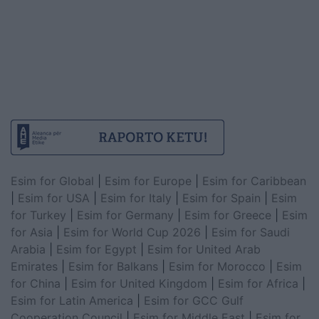
Esim for Global
|
Esim for Europe
|
Esim for Caribbean
|
Esim for USA
|
Esim for Italy
|
Esim for Spain
|
Esim
for Turkey
|
Esim for Germany
|
Esim for Greece
|
Esim
for Asia
|
Esim for World Cup 2026
|
Esim for Saudi
Arabia
|
Esim for Egypt
|
Esim for United Arab
Emirates
|
Esim for Balkans
|
Esim for Morocco
|
Esim
for China
|
Esim for United Kingdom
|
Esim for Africa
|
Esim for Latin America
|
Esim for GCC Gulf
Cooperation Council
|
Esim for Middle East
|
Esim for