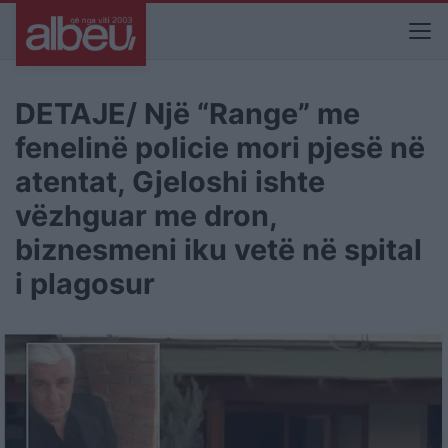
DETAJE/ Një “Range” me
fenelinë policie mori pjesë në
atentat, Gjeloshi ishte
vëzhguar me dron,
biznesmeni iku vetë në spital
i plagosur