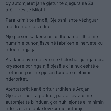
dy automjetet janë gjetur të djegura në Zall,
afër Urës së Milotit.
Para krimit të rëndë, Gjeloshi ishte vëzhguar
me dron për disa ditë.
Një person ka kërkuar të dhëna në lidhje me
numrin e punonjësve në fabrikën e inervete ku
ndodhi ngjarja.
Ata kanë hyrë në zyrën e Gjeloshaj, jo nga dera
kryesore por nga një pjesë e cila nuk është e
rrethuar, pasi në pjesën fundore rrethimi
ndërpritet.
Atentatorët kanë pritur ardhjen e Ardjan
Gjeloshit për ta goditur, pasi ai lëvizte me
automjet të blinduar, çka nuk lejonte eliminimin
ndërsa ishte duke lëvizur me automjet.