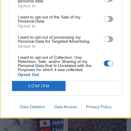
personal data.
El Niño” kërcënon
Irani dhe Omani
Opted In
ekonominë globale: mot
dakordësojnë rrugën
ekstrem, ushqime më të
detare në Ngushticën e
I want to opt-out of the Sale of my
Personal Data.
shtrenjta dhe pasoja që
Hormuzit: Negociatat në
Opted In
mund të zgjasin me vite
fazën përfundimtare
I want to opt-out of processing my
Personal Data for Targeted Advertising.
Opted In
I want to opt-out of Collection, Use,
Retention, Sale, and/or Sharing of my
Personal Data that Is Unrelated with the
Purposes for which it was collected.
Irani dhe Omani bien
Divjaka në protestë/
Opted Out
dakord për një korridor në
Banorët kundërshtojnë
Ngushticën e Hormuzit,
shkrirjen e Bashkisë!
CONFIRM
negociatat në fazën
Qytetarët kërkojnë
përfundimtare
mbështetjen e deputetëve
Data Deletion
Data Access
Privacy Policy