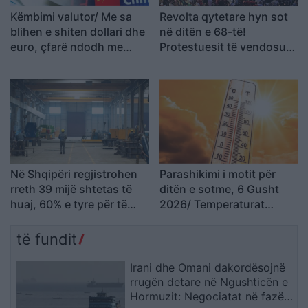
Këmbimi valutor/ Me sa
Revolta qytetare hyn sot
blihen e shiten dollari dhe
në ditën e 68-të!
euro, çfarë ndodh me
Protestuesit të vendosur
monedhat e tjera
deri në dorëheqjen e
kryeministrit Rama
Në Shqipëri regjistrohen
Parashikimi i motit për
rreth 39 mijë shtetas të
ditën e sotme, 6 Gusht
huaj, 60% e tyre për të
2026/ Temperaturat
punuar! Numrin më të
arrijnë deri ne 38 gradë
madhe të lejeve të
të fundit
qëndrimit e kanë…
Irani dhe Omani dakordësojnë
rrugën detare në Ngushticën e
Hormuzit: Negociatat në fazën