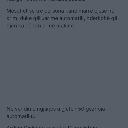
Mësohet se tre persona kanë marrë pjesë në
krim, duke qëlluar me automatik, ndërkohë që
njëri ka qëndruar në makinë.
Në vendin e ngjarjes u gjetën 50 gëzhoja
automatiku.
Ardjan Gjeloshi ka arritur t’u mbijetojë