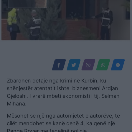
Zbardhen detaje nga krimi në Kurbin, ku
shënjestër atentatit ishte biznesmeni Ardjan
Gjeloshi. I vrarë mbeti ekonomisti i tij, Selman
Mihana.
Mësohet se një nga automjetet e autorëve, të
cilët mendohet se kanë qenë 4, ka qenë një
Range Rover me fenelinë policie.