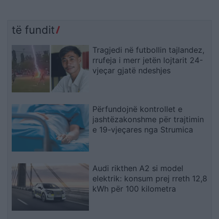
të fundit
Tragjedi në futbollin tajlandez,
rrufeja i merr jetën lojtarit 24-
vjeçar gjatë ndeshjes
Përfundojnë kontrollet e
jashtëzakonshme për trajtimin
e 19-vjeçares nga Strumica
Audi rikthen A2 si model
elektrik: konsum prej rreth 12,8
kWh për 100 kilometra