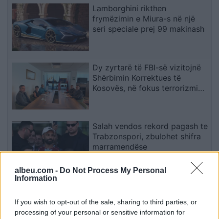
Lamborghini rikthen
frymëzimin e Miura-s në një
seri speciale prej 99 makinash
Dy zyrtarë të FBI-së vizitojnë
Shërbimin Korrektues të
Kosovës, në fokus terrorizmi
dhe rreziqet e sigurisë
Salah vendos rekord pagash te
Trabzonspori, zbulohet shifra
marramendëse
albeu.com -
Do Not Process My Personal
Information
Miri rrëfen si ka ndryshuar jeta
e familjes së tij pas daljes nga
If you wish to opt-out of the sale, sharing to third parties, or
Big Brother
processing of your personal or sensitive information for