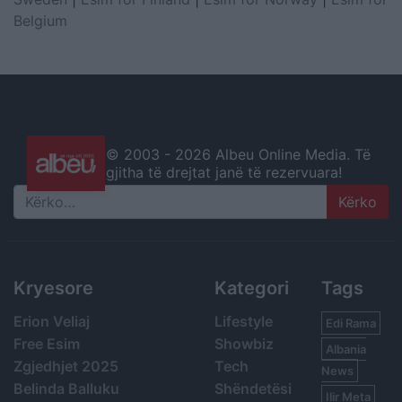
Belgium
© 2003 -
2026 Albeu Online Media. Të
gjitha të drejtat janë të rezervuara!
Search
Kryesore
Kategori
Tags
Erion Veliaj
Lifestyle
Edi Rama
Free Esim
Showbiz
Albania
Zgjedhjet 2025
Tech
News
Belinda Balluku
Shëndetësi
Ilir Meta