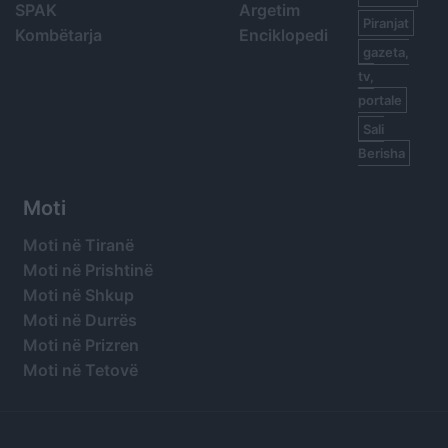
SPAK
Argetim
Piranjat
Kombëtarja
Enciklopedi
gazeta,
tv,
portale
Sali
Berisha
Moti
Moti në Tiranë
Moti në Prishtinë
Moti në Shkup
Moti në Durrës
Moti në Prizren
Moti në Tetovë