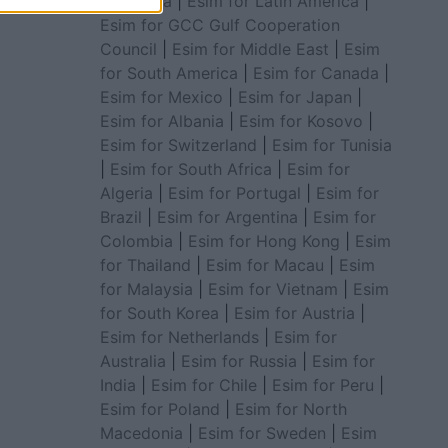
for Africa
|
Esim for Latin America
|
Esim for GCC Gulf Cooperation
Council
|
Esim for Middle East
|
Esim
for South America
|
Esim for Canada
|
Esim for Mexico
|
Esim for Japan
|
Esim for Albania
|
Esim for Kosovo
|
Esim for Switzerland
|
Esim for Tunisia
|
Esim for South Africa
|
Esim for
Algeria
|
Esim for Portugal
|
Esim for
Brazil
|
Esim for Argentina
|
Esim for
Colombia
|
Esim for Hong Kong
|
Esim
for Thailand
|
Esim for Macau
|
Esim
for Malaysia
|
Esim for Vietnam
|
Esim
for South Korea
|
Esim for Austria
|
Esim for Netherlands
|
Esim for
Australia
|
Esim for Russia
|
Esim for
India
|
Esim for Chile
|
Esim for Peru
|
Esim for Poland
|
Esim for North
Macedonia
|
Esim for Sweden
|
Esim