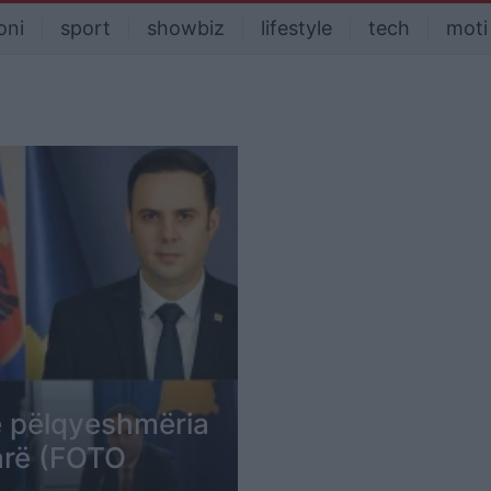
oni
sport
showbiz
lifestyle
tech
moti
të pëlqyeshmëria
varë (FOTO