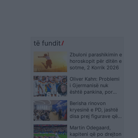
të fundit
Zbuloni parashikimin e
horoskopit për ditën e
sotme, 2 Korrik 2026
Oliver Kahn: Problemi
i Gjermanisë nuk
është pankina, por
mungesa e figurave
Berisha rinovon
që marrin përgjegjësi
kryesinë e PD, jashtë
disa prej figurave që e
mbështetën në
Martin Odegaard,
Rithemelim
kapiteni që po drejton