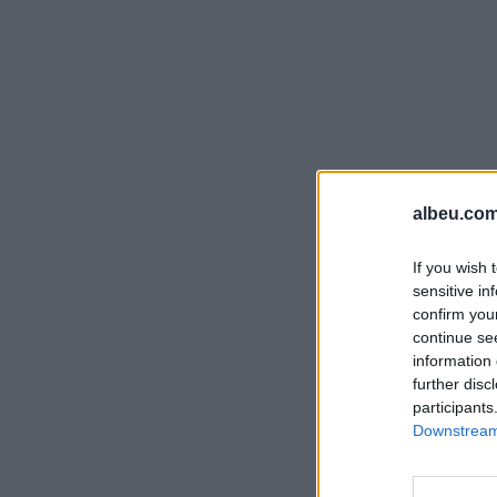
albeu.com
If you wish 
sensitive in
confirm you
continue se
information 
further disc
participants
Downstream 