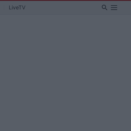
search
LiveTV