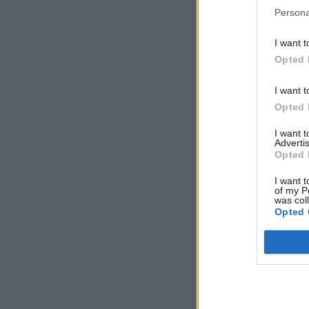
Persona
I want t
Opted 
I want t
Opted 
I want 
Advertis
Opted 
I want t
of my P
was col
Opted 