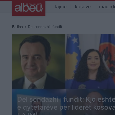
lajme
kosovë
maqed
keyboard_arrow_right
Ballina
Del sondazhi i fundit
Del sondazhi i fundit: Kjo ësh
e qytetarëve për liderët koso