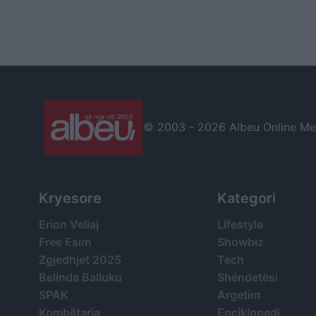
© 2003 -
2026 Albeu Online Medi
Kryesore
Kategori
Erion Veliaj
Lifestyle
Free Esim
Showbiz
Zgjedhjet 2025
Tech
Belinda Balluku
Shëndetësi
SPAK
Argetim
Kombëtarja
Enciklopedi