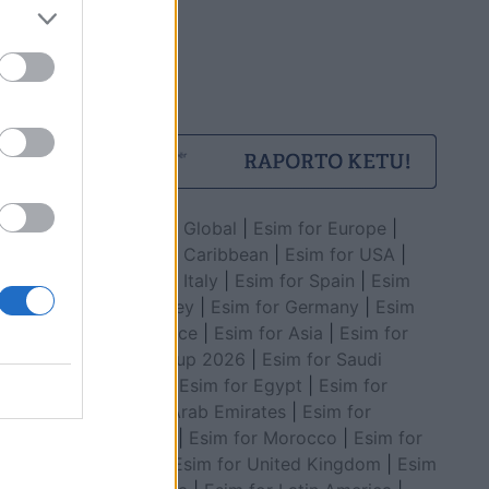
Esim for Global
|
Esim for Europe
|
Esim for Caribbean
|
Esim for USA
|
Esim for Italy
|
Esim for Spain
|
Esim
for Turkey
|
Esim for Germany
|
Esim
for Greece
|
Esim for Asia
|
Esim for
World Cup 2026
|
Esim for Saudi
Arabia
|
Esim for Egypt
|
Esim for
United Arab Emirates
|
Esim for
Balkans
|
Esim for Morocco
|
Esim for
China
|
Esim for United Kingdom
|
Esim