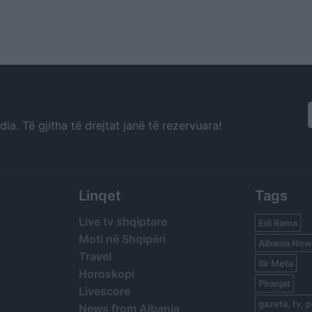
a. Të gjitha të drejtat janë të rezervuara!
Linqet
Tags
Live tv shqiptare
Edi Rama
Moti në Shqipëri
Albania New
Travel
Ilir Meta
Horoskopi
Piranjat
Livescore
gazeta, tv, p
News from Albania