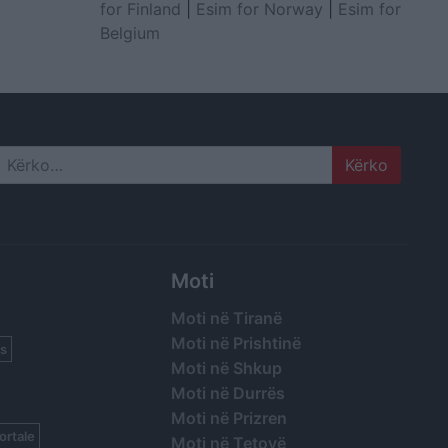
for Finland
|
Esim for Norway
|
Esim for
Belgium
Search
Moti
Moti në Tiranë
Moti në Prishtinë
s
Moti në Shkup
Moti në Durrës
Moti në Prizren
ortale
Moti në Tetovë