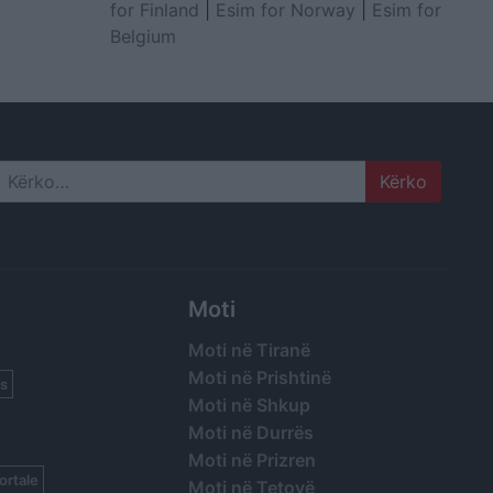
for Finland
|
Esim for Norway
|
Esim for
Belgium
Search
Moti
Moti në Tiranë
Moti në Prishtinë
s
Moti në Shkup
Moti në Durrës
Moti në Prizren
ortale
Moti në Tetovë