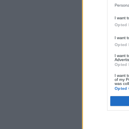
Persona
I want t
Opted 
I want t
Opted 
I want 
Advertis
Opted 
I want t
of my P
was col
Opted 