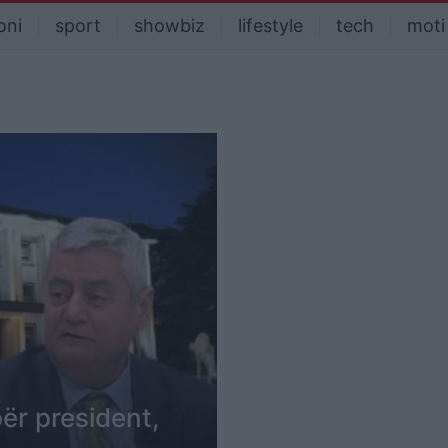
oni
sport
showbiz
lifestyle
tech
moti
ër president,