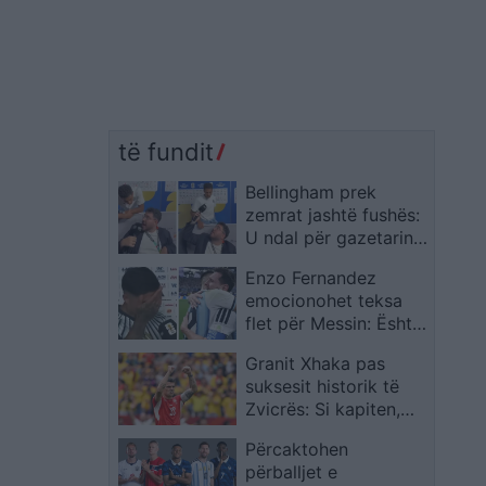
të fundit
Bellingham prek
zemrat jashtë fushës:
U ndal për gazetarin
me aftësi të kufizuara
Enzo Fernandez
dhe mori vlerësime të
emocionohet teksa
mëdha
flet për Messin: Është
modeli ynë më i madh
Granit Xhaka pas
suksesit historik të
Zvicrës: Si kapiten,
kërkova të marr
Përcaktohen
përgjegjësinë
përballjet e