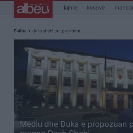
lajme
kosovë
maqed
keyboard_arrow_right
Ballina
dash shehi per president
Mediu dhe Duka e propozuan p