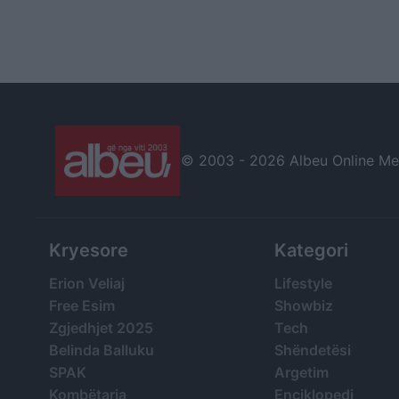
© 2003 -
2026 Albeu Online Medi
Kryesore
Kategori
Erion Veliaj
Lifestyle
Free Esim
Showbiz
Zgjedhjet 2025
Tech
Belinda Balluku
Shëndetësi
SPAK
Argetim
Kombëtarja
Enciklopedi