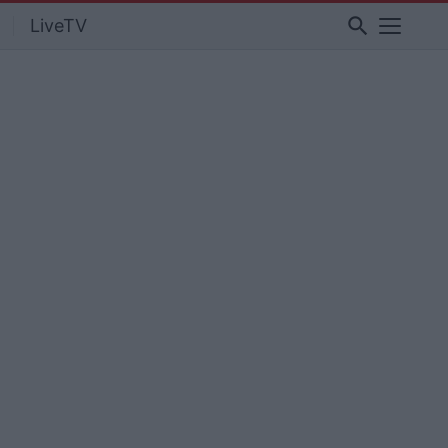
search
LiveTV