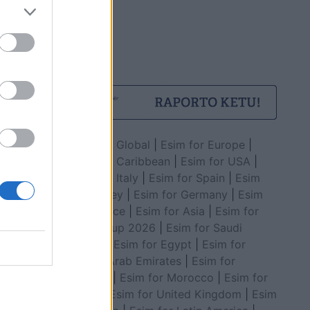
Esim for Global
|
Esim for Europe
|
Esim for Caribbean
|
Esim for USA
|
Esim for Italy
|
Esim for Spain
|
Esim
for Turkey
|
Esim for Germany
|
Esim
for Greece
|
Esim for Asia
|
Esim for
World Cup 2026
|
Esim for Saudi
Arabia
|
Esim for Egypt
|
Esim for
United Arab Emirates
|
Esim for
Balkans
|
Esim for Morocco
|
Esim for
China
|
Esim for United Kingdom
|
Esim