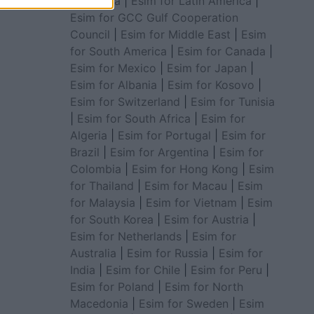
for Africa
|
Esim for Latin America
|
Esim for GCC Gulf Cooperation
Council
|
Esim for Middle East
|
Esim
for South America
|
Esim for Canada
|
Esim for Mexico
|
Esim for Japan
|
Esim for Albania
|
Esim for Kosovo
|
Esim for Switzerland
|
Esim for Tunisia
|
Esim for South Africa
|
Esim for
Algeria
|
Esim for Portugal
|
Esim for
Brazil
|
Esim for Argentina
|
Esim for
Colombia
|
Esim for Hong Kong
|
Esim
for Thailand
|
Esim for Macau
|
Esim
for Malaysia
|
Esim for Vietnam
|
Esim
for South Korea
|
Esim for Austria
|
Esim for Netherlands
|
Esim for
Australia
|
Esim for Russia
|
Esim for
India
|
Esim for Chile
|
Esim for Peru
|
Esim for Poland
|
Esim for North
Macedonia
|
Esim for Sweden
|
Esim