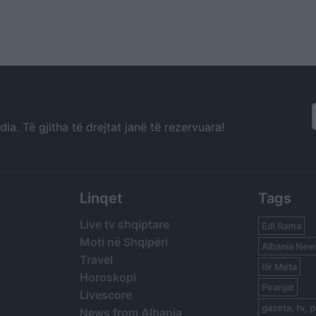
a. Të gjitha të drejtat janë të rezervuara!
Linqet
Tags
Live tv shqiptare
Edi Rama
Moti në Shqipëri
Albania New
Travel
Ilir Meta
Horoskopi
Piranjat
Livescore
gazeta, tv, p
News from Albania