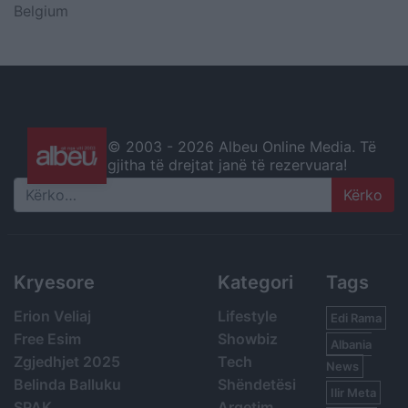
Belgium
© 2003 -
2026 Albeu Online Media. Të
gjitha të drejtat janë të rezervuara!
Search
Kryesore
Kategori
Tags
Erion Veliaj
Lifestyle
Edi Rama
Free Esim
Showbiz
Albania
Zgjedhjet 2025
Tech
News
Belinda Balluku
Shëndetësi
Ilir Meta
SPAK
Argetim