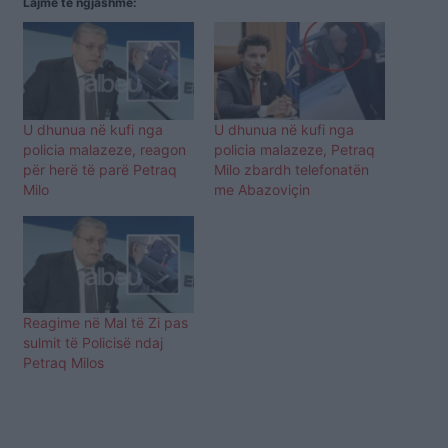
Lajme të ngjashme:
U dhunua në kufi nga
U dhunua në kufi nga
policia malazeze, reagon
policia malazeze, Petraq
për herë të parë Petraq
Milo zbardh telefonatën
Milo
me Abazoviçin
Reagime në Mal të Zi pas
sulmit të Policisë ndaj
Petraq Milos