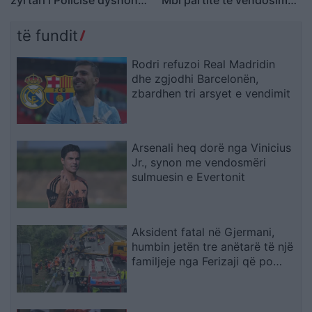
se kërcënoi kamerierin
Shqipërinë, ka ardhur
dhe administratorin
koha e brezit të ri
të fundit
Rodri refuzoi Real Madridin
dhe zgjodhi Barcelonën,
zbardhen tri arsyet e vendimit
Arsenali heq dorë nga Vinicius
Jr., synon me vendosmëri
sulmuesin e Evertonit
Aksident fatal në Gjermani,
humbin jetën tre anëtarë të një
familjeje nga Ferizaji që po
ktheheshin nga Kosova