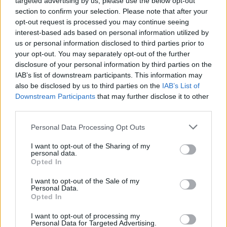
targeted advertising by us, please use the below opt-out
section to confirm your selection. Please note that after your
opt-out request is processed you may continue seeing
interest-based ads based on personal information utilized by
us or personal information disclosed to third parties prior to
your opt-out. You may separately opt-out of the further
disclosure of your personal information by third parties on the
IAB’s list of downstream participants. This information may
Hyri me Jet Ski në
Tragjedi në Rrugën e
also be disclosed by us to third parties on the
IAB’s List of
hapësirën e pushuesve në
Kombit, aksidentohet de
Downstream Participants
that may further disclose it to other
Zvërnec, gjobitet me 300
vdes 38-vjeçari nga
third parties.
mijë lekë drejtuesi
Kosova
Personal Data Processing Opt Outs
I want to opt-out of the Sharing of my
personal data.
Opted In
I want to opt-out of the Sale of my
Personal Data.
Opted In
“Po ngrihet një ministri
Video/ Shpërthimi në një
paralele e Shëndetësisë”/
minibus në periferi të
I want to opt-out of processing my
Këlliçi: Projektligji i
Damaskut lë 2 të vdekur
Personal Data for Targeted Advertising.