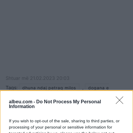
Shtuar
më
21.02.2023 20:03
Tags:
,
dhuna ndaj petraq milos
dogana e
,
,
muriqanit
Mali i Zi
petraq milo
albeu.com -
Do Not Process My Personal
Information
If you wish to opt-out of the sale, sharing to third parties, or
processing of your personal or sensitive information for