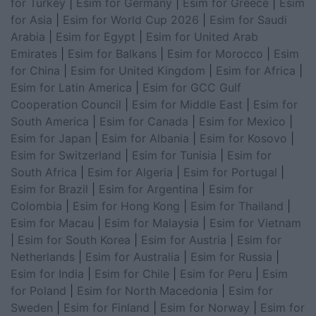
for Turkey
|
Esim for Germany
|
Esim for Greece
|
Esim
for Asia
|
Esim for World Cup 2026
|
Esim for Saudi
Arabia
|
Esim for Egypt
|
Esim for United Arab
Emirates
|
Esim for Balkans
|
Esim for Morocco
|
Esim
for China
|
Esim for United Kingdom
|
Esim for Africa
|
Esim for Latin America
|
Esim for GCC Gulf
Cooperation Council
|
Esim for Middle East
|
Esim for
South America
|
Esim for Canada
|
Esim for Mexico
|
Esim for Japan
|
Esim for Albania
|
Esim for Kosovo
|
Esim for Switzerland
|
Esim for Tunisia
|
Esim for
South Africa
|
Esim for Algeria
|
Esim for Portugal
|
Esim for Brazil
|
Esim for Argentina
|
Esim for
Colombia
|
Esim for Hong Kong
|
Esim for Thailand
|
Esim for Macau
|
Esim for Malaysia
|
Esim for Vietnam
|
Esim for South Korea
|
Esim for Austria
|
Esim for
Netherlands
|
Esim for Australia
|
Esim for Russia
|
Esim for India
|
Esim for Chile
|
Esim for Peru
|
Esim
for Poland
|
Esim for North Macedonia
|
Esim for
Sweden
|
Esim for Finland
|
Esim for Norway
|
Esim for