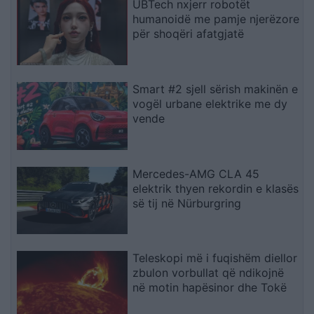
UBTech nxjerr robotët
humanoidë me pamje njerëzore
për shoqëri afatgjatë
Smart #2 sjell sërish makinën e
vogël urbane elektrike me dy
vende
Mercedes-AMG CLA 45
elektrik thyen rekordin e klasës
së tij në Nürburgring
Teleskopi më i fuqishëm diellor
zbulon vorbullat që ndikojnë
në motin hapësinor dhe Tokë