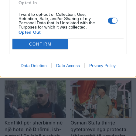
shtatorit i hap rrugë
dhe 13 të plagosur
Opted In
monopolit, SPAK të
I want to opt-out of Collection, Use,
ndërhyjë
Retention, Sale, and/or Sharing of my
Personal Data that Is Unrelated with the
Purposes for which it was collected.
Opted Out
CONFIRM
Infermierja shqiptare në
Video/ Dy të vrarë dhe 13
Itali shpërthen në lot në
të plagosur nga
Data Deletion
Data Access
Privacy Policy
protestë: Pacientët
shpërthimi i një minibusi
detyrohen të kërkojnë
pranë Damaskut
kurim jashtë vendit
Konflikt për shërbimin në
Osman Stafa thirrje
një hotel në Dhërmi, ish-
qytetarëve nga protesta:
zyrtari i Policisë dyshohet
Mbi partitë të vendosim