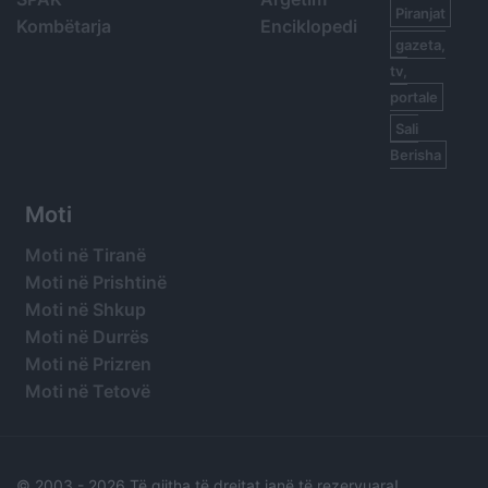
Piranjat
Kombëtarja
Enciklopedi
gazeta,
tv,
portale
Sali
Berisha
Moti
Moti në Tiranë
Moti në Prishtinë
Moti në Shkup
Moti në Durrës
Moti në Prizren
Moti në Tetovë
© 2003 -
2026 Të gjitha të drejtat janë të rezervuara!