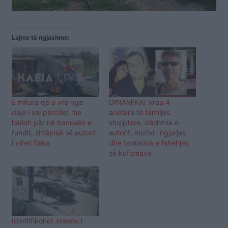
Lajme të ngjashme:
E mitura që u vra nga
DINAMIKA/ Vrau 4
daja i saj përcillet me
anëtarë të familjes
lotësh për në banesën e
shqiptare, dëshmia e
fundit, shtëpisë së autorit
autorit, motivi i ngjarjes
i vihet flaka
dhe tentativa e fshehjes
së kufomave
Identifikohet vrasësi i