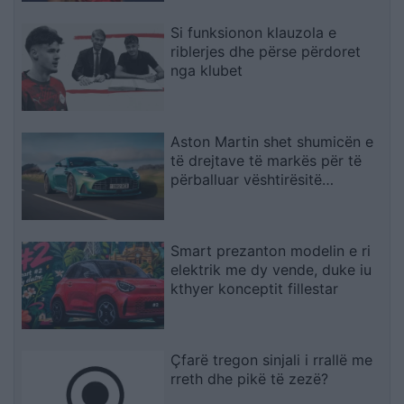
Si funksionon klauzola e
riblerjes dhe përse përdoret
nga klubet
Aston Martin shet shumicën e
të drejtave të markës për të
përballuar vështirësitë
financiare
Smart prezanton modelin e ri
elektrik me dy vende, duke iu
kthyer konceptit fillestar
Çfarë tregon sinjali i rrallë me
rreth dhe pikë të zezë?