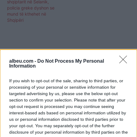
shqiptarit në Selanik,
policia greke dyshon se
mund të kthehet në
Shqipëri
albeu.com -
Do Not Process My Personal
Information
If you wish to opt-out of the sale, sharing to third parties, or
processing of your personal or sensitive information for
targeted advertising by us, please use the below opt-out
section to confirm your selection. Please note that after your
opt-out request is processed you may continue seeing
interest-based ads based on personal information utilized by
us or personal information disclosed to third parties prior to
your opt-out. You may separately opt-out of the further
Shtuar
më
13.06.2024 08:21
disclosure of your personal information by third parties on the
Tags:
,
,
11-vjeçares Vasiliki
Banesës së autorit