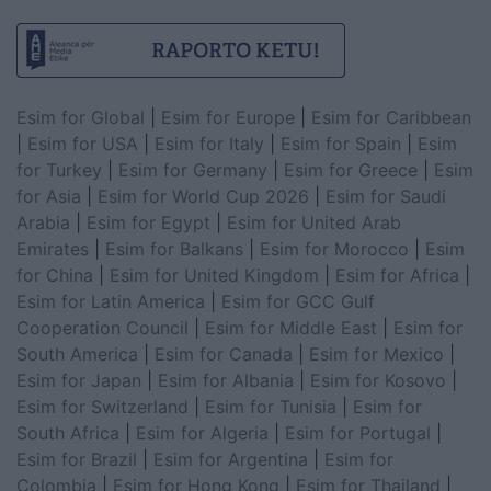
Esim for Global
|
Esim for Europe
|
Esim for Caribbean
|
Esim for USA
|
Esim for Italy
|
Esim for Spain
|
Esim
for Turkey
|
Esim for Germany
|
Esim for Greece
|
Esim
for Asia
|
Esim for World Cup 2026
|
Esim for Saudi
Arabia
|
Esim for Egypt
|
Esim for United Arab
Emirates
|
Esim for Balkans
|
Esim for Morocco
|
Esim
for China
|
Esim for United Kingdom
|
Esim for Africa
|
Esim for Latin America
|
Esim for GCC Gulf
Cooperation Council
|
Esim for Middle East
|
Esim for
South America
|
Esim for Canada
|
Esim for Mexico
|
Esim for Japan
|
Esim for Albania
|
Esim for Kosovo
|
Esim for Switzerland
|
Esim for Tunisia
|
Esim for
South Africa
|
Esim for Algeria
|
Esim for Portugal
|
Esim for Brazil
|
Esim for Argentina
|
Esim for
Colombia
|
Esim for Hong Kong
|
Esim for Thailand
|