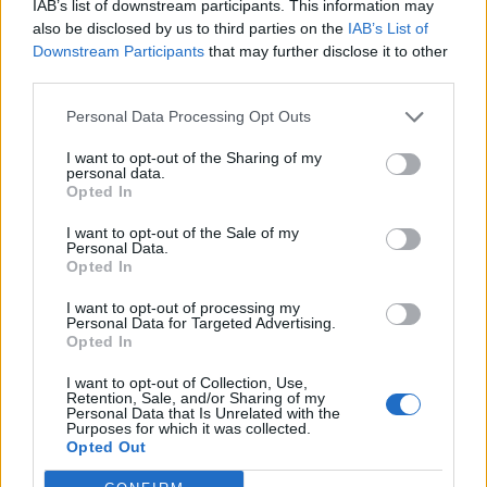
IAB’s list of downstream participants. This information may
,
,
,
Greqi
i vihet
vrasja
zjarri
also be disclosed by us to third parties on the
IAB’s List of
Downstream Participants
that may further disclose it to other
third parties.
Personal Data Processing Opt Outs
I want to opt-out of the Sharing of my
personal data.
Opted In
I want to opt-out of the Sale of my
Personal Data.
Opted In
I want to opt-out of processing my
Personal Data for Targeted Advertising.
Rusia goditet nga një
Je mysafir, kthehu në
Opted In
sulm i gjerë me dronë
Shqipëri”/ Gazetari grek
I want to opt-out of Collection, Use,
ukrainas, përfshihet nga
me origjinë shqiptare
Retention, Sale, and/or Sharing of my
flakët rafineria dhe
përballet me sulm racist
Personal Data that Is Unrelated with the
Purposes for which it was collected.
plagosen 5 persona
pas paralajmërimit për
Opted Out
rikthimin e ideologjisë së
Agimit të Artë