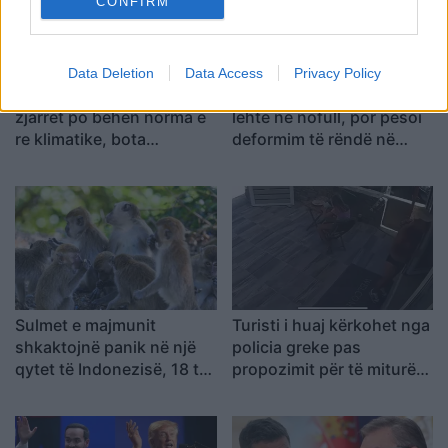
CONFIRM
Data Deletion
Data Access
Privacy Policy
Nxehtësia ekstreme dhe
Kërkoi një ndërhyrje të
zjarret po bëhen norma e
lehtë në nofull, por pësoi
re klimatike, bota
deformim të rëndë në
përballet me sinjale alarmi
fytyrë dhe humbi punën si
modele
Sulmet e majmunit
Turisti i huaj kërkohet nga
shkaktojnë panik në një
policia greke pas
qytet të Indonezisë, 18 të
propozimit për të miturën
plagosur
10-vjeçare në Kretë