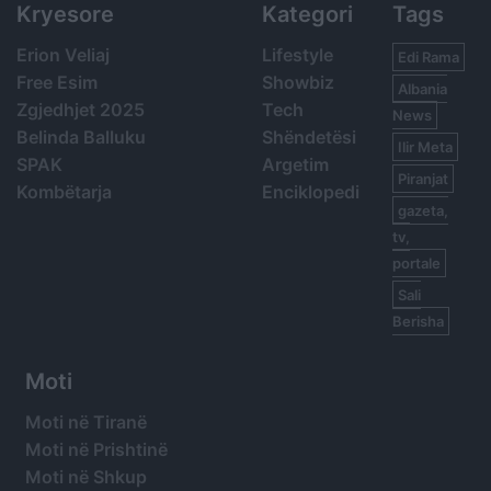
Kryesore
Kategori
Tags
Erion Veliaj
Lifestyle
Edi Rama
Free Esim
Showbiz
Albania
Zgjedhjet 2025
Tech
News
Belinda Balluku
Shëndetësi
Ilir Meta
SPAK
Argetim
Piranjat
Kombëtarja
Enciklopedi
gazeta,
tv,
portale
Sali
Berisha
Moti
Moti në Tiranë
Moti në Prishtinë
Moti në Shkup