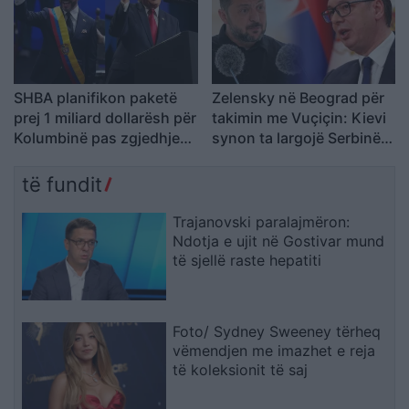
SHBA planifikon paketë
Zelensky në Beograd për
prej 1 miliard dollarësh për
takimin me Vuçiçin: Kievi
Kolumbinë pas zgjedhjes
synon ta largojë Serbinë
së Abelardo de la
nga kampi rus
Esprielës
të fundit
Trajanovski paralajmëron:
Ndotja e ujit në Gostivar mund
të sjellë raste hepatiti
Foto/ Sydney Sweeney tërheq
vëmendjen me imazhet e reja
të koleksionit të saj