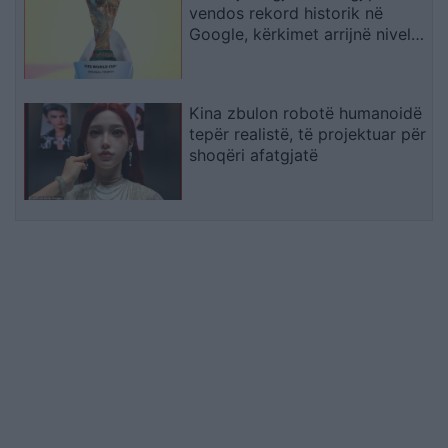
vendos rekord historik në
Google, kërkimet arrijnë nivele
të papara
Kina zbulon robotë humanoidë
tepër realistë, të projektuar për
shoqëri afatgjatë