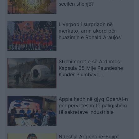
secilën shenjë?
Liverpooli surprizon në
merkato, arrin akord për
huazimin e Ronald Araujos
Strehimoret e së Ardhmes:
Kapsula 35 Mijë Paundëshe
Kundër Plumbave,
Shpërthimeve dhe Fatkeqësive
Natyrore
Apple hedh në gjyq OpenAI-n
për përvetësim të paligjshëm
të sekreteve industriale
Ndeshja Argjentinë–Egjipt