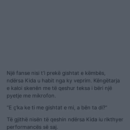
Një fanse nisi t’i prekë gishtat e këmbës,
ndërsa Kida u habit nga ky veprim. Këngëtarja
e kaloi skenën me të qeshur teksa i bëri një
pyetje me mikrofon.
“E ç’ka ke ti me gishtat e mi, a bën ta di?”
Të gjithë nisën të qeshin ndërsa Kida iu rikthyer
performancës së saj.