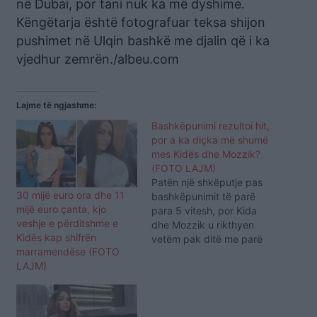
në Dubai, por tani nuk ka më dyshime.
Këngëtarja është fotografuar teksa shijon
pushimet në Ulqin bashkë me djalin që i ka
vjedhur zemrën./albeu.com
Lajme të ngjashme:
Bashkëpunimi rezultoi hit,
por a ka diçka më shumë
mes Kidës dhe Mozzik?
(FOTO LAJM)
Patën një shkëputje pas
30 mijë euro ora dhe 11
bashkëpunimit të parë
mijë euro çanta, kjo
para 5 vitesh, por Kida
veshje e përditshme e
dhe Mozzik u rikthyen
Kidës kap shifrën
vetëm pak ditë me parë
marramendëse (FOTO
me nje tjetër
LAJM)
bashkëpunim i cili rezultoi
sërish sukses. Por nisur
nga fotot që dyshja ka
publikuar në rrjet të gjithë