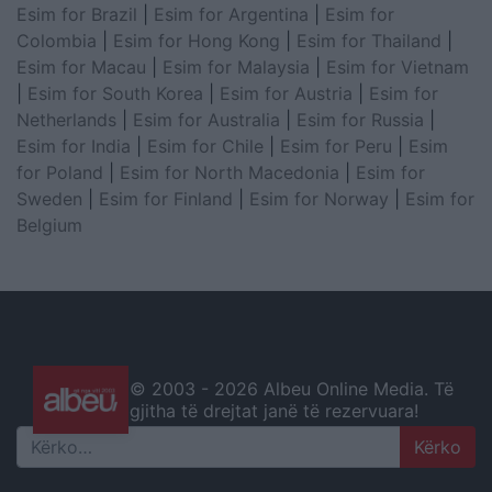
Esim for Brazil
|
Esim for Argentina
|
Esim for
Colombia
|
Esim for Hong Kong
|
Esim for Thailand
|
Esim for Macau
|
Esim for Malaysia
|
Esim for Vietnam
|
Esim for South Korea
|
Esim for Austria
|
Esim for
Netherlands
|
Esim for Australia
|
Esim for Russia
|
Esim for India
|
Esim for Chile
|
Esim for Peru
|
Esim
for Poland
|
Esim for North Macedonia
|
Esim for
Sweden
|
Esim for Finland
|
Esim for Norway
|
Esim for
Belgium
© 2003 -
2026 Albeu Online Media. Të
gjitha të drejtat janë të rezervuara!
Search