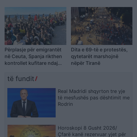
“Nesër do të jemi më
shumë, nuk ndalemi”
Përplasje për emigrantët
Dita e 69-të e protestës,
në Ceuta, Spanja rikthen
qytetarët marshojnë
kontrollet kufitare ndaj
nëpër Tiranë
udhëtarëve nga Italia
të fundit
Real Madridi shqyrton tre yje
të mesfushës pas dështimit me
Rodrin
Horoskopi 8 Gusht 2026/
Çfarë kanë rezervuar yjet për