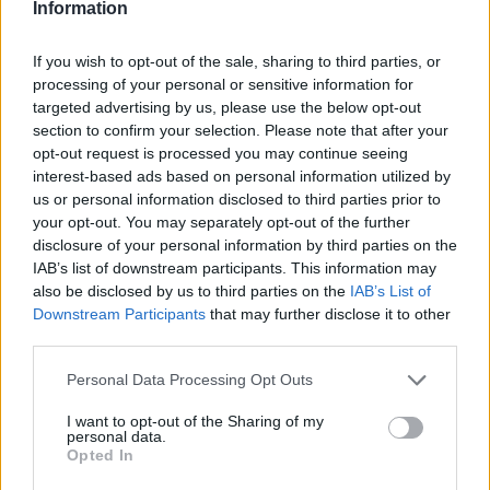
Information
Shtuar
më
29.07.2022 14:57
Tags:
,
,
fansja e kides
kida
kides i ndodh e
If you wish to opt-out of the sale, sharing to third parties, or
processing of your personal or sensitive information for
papritura
targeted advertising by us, please use the below opt-out
section to confirm your selection. Please note that after your
opt-out request is processed you may continue seeing
interest-based ads based on personal information utilized by
us or personal information disclosed to third parties prior to
your opt-out. You may separately opt-out of the further
disclosure of your personal information by third parties on the
IAB’s list of downstream participants. This information may
also be disclosed by us to third parties on the
IAB’s List of
Downstream Participants
that may further disclose it to other
third parties.
Personal Data Processing Opt Outs
Gramsh, tre zjarre nën
Video/ Kamioni e përplas
I want to opt-out of the Sharing of my
kontroll pas ndërhyrjes në
dhe e tërheq zvarrë 12-
personal data.
terrene të vështira
vjeçarin që po kthehej nga
Opted In
shkolla, i mituri shpëton