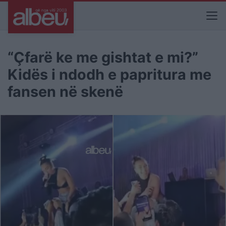
“Çfarë ke me gishtat e mi?”
Kidës i ndodh e papritura me
fansen në skenë