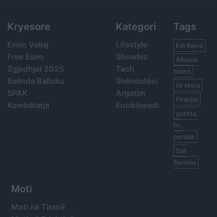
Kryesore
Kategori
Tags
Erion Veliaj
Lifestyle
Edi Rama
Free Esim
Showbiz
Albania
Zgjedhjet 2025
Tech
News
Belinda Balluku
Shëndetësi
Ilir Meta
SPAK
Argetim
Piranjat
Kombëtarja
Enciklopedi
gazeta,
tv,
portale
Sali
Berisha
Moti
Moti në Tiranë