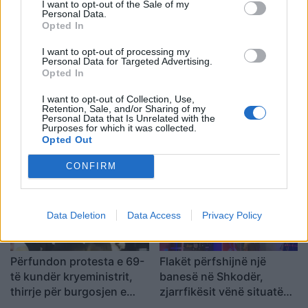
I want to opt-out of the Sale of my
mrekullisht
Personal Data.
Opted In
I want to opt-out of processing my
Personal Data for Targeted Advertising.
Opted In
I want to opt-out of Collection, Use,
SHBA: Bisedimet Oman-
Dita e tetë e protestës në
Retention, Sale, and/or Sharing of my
Iran po avancojnë,
Divjakë, banorët
Personal Data that Is Unrelated with the
Purposes for which it was collected.
marrëveshja për lundrimin
refuzojnë bashkimin me
Opted Out
në Hormuz pritet së
Lushnjen
shpejti
CONFIRM
Data Deletion
Data Access
Privacy Policy
Përfundon protesta e 69-
Flakët përfshijnë një
të kundër kryeministrit,
banesë në Shkodër,
thirrje për burgosjen e
zjarrfikësit vënë situatën
Ramës dhe Berishës:
nën kontroll