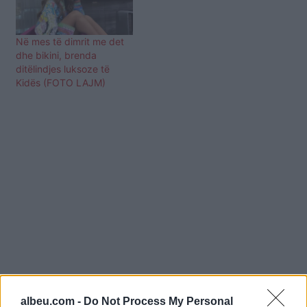
po aludonin për një lidhje
të mundshme të…
Në mes të dimrit me det
dhe bikini, brenda
ditëlindjes luksoze të
Kidës (FOTO LAJM)
albeu.com -
Do Not Process My Personal