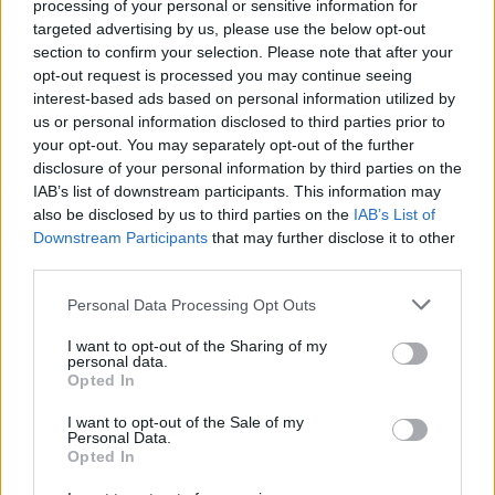
processing of your personal or sensitive information for
targeted advertising by us, please use the below opt-out
section to confirm your selection. Please note that after your
opt-out request is processed you may continue seeing
interest-based ads based on personal information utilized by
us or personal information disclosed to third parties prior to
your opt-out. You may separately opt-out of the further
disclosure of your personal information by third parties on the
IAB’s list of downstream participants. This information may
also be disclosed by us to third parties on the
IAB’s List of
Përhapja e virusit të Nilit
Korçë, automjeti godet një
Downstream Participants
that may further disclose it to other
Perëndimor ngre
82-vjeçare teksa kalonte
third parties.
shqetësime në Greqi
rrugën
Personal Data Processing Opt Outs
I want to opt-out of the Sharing of my
personal data.
Opted In
I want to opt-out of the Sale of my
Personal Data.
Opted In
Sarandë, gjykata cakton
Zjarr i përmasave të