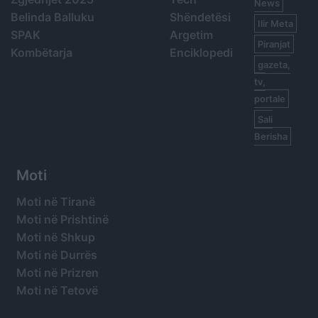
News
Belinda Balluku
Shëndetësi
Ilir Meta
SPAK
Argetim
Piranjat
Kombëtarja
Enciklopedi
gazeta,
tv,
portale
Sali
Berisha
Moti
Moti në Tiranë
Moti në Prishtinë
Moti në Shkup
Moti në Durrës
Moti në Prizren
Moti në Tetovë