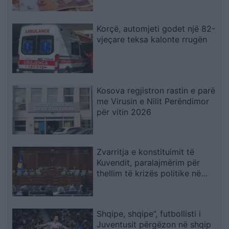
Korçë, automjeti godet një 82-
vjeçare teksa kalonte rrugën
Kosova regjistron rastin e parë
me Virusin e Nilit Perëndimor
për vitin 2026
Zvarritja e konstituimit të
Kuvendit, paralajmërim për
thellim të krizës politike në
Kosovë
Shqipe, shqipe”, futbollisti i
Juventusit përgëzon në shqip