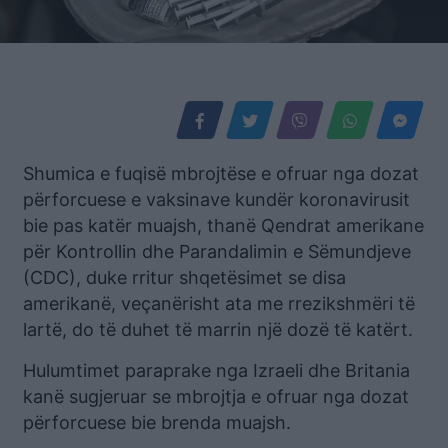
Shumica e fuqisë mbrojtëse e ofruar nga dozat
përforcuese e vaksinave kundër koronavirusit
bie pas katër muajsh, thanë Qendrat amerikane
për Kontrollin dhe Parandalimin e Sëmundjeve
(CDC), duke rritur shqetësimet se disa
amerikanë, veçanërisht ata me rrezikshmëri të
lartë, do të duhet të marrin një dozë të katërt.
Hulumtimet paraprake nga Izraeli dhe Britania
kanë sugjeruar se mbrojtja e ofruar nga dozat
përforcuese bie brenda muajsh.