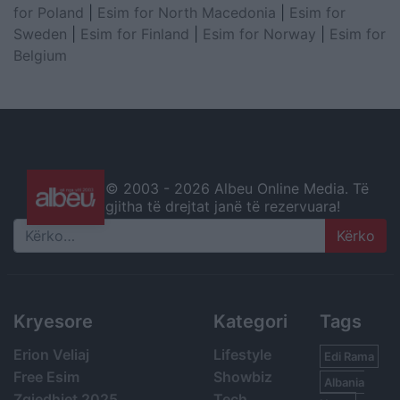
for Poland
|
Esim for North Macedonia
|
Esim for
Sweden
|
Esim for Finland
|
Esim for Norway
|
Esim for
Belgium
© 2003 -
2026 Albeu Online Media. Të
gjitha të drejtat janë të rezervuara!
Search
Kryesore
Kategori
Tags
Erion Veliaj
Lifestyle
Edi Rama
Free Esim
Showbiz
Albania
Zgjedhjet 2025
Tech