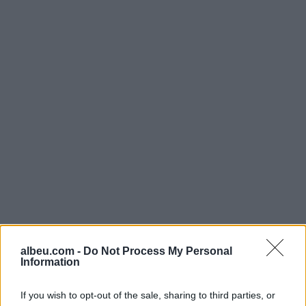
Shtuar
më
11.02.2022 22:22
albeu.com -
Do Not Process My Personal
Tags:
,
covid-19
vaksina
Information
If you wish to opt-out of the sale, sharing to third parties, or