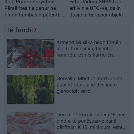
Kodi Rrugor ndryshon:
Foto+Video/ SHBA hap
Përsëritësit e dehur në
arkivin e UFO-ve, dalin
timon humbasin patentën
dosje të tjera për objekte
përgjithmonë
misterioze dhe dukuri të
pashpjeguara
të fundit
Armend Muslika hedh firmën
me Tottenhamin, talenti i
Kombëtares nis karrierën
profesioniste
Gërvalla: Mbetjet mortore në
Zubin Potok janë dëshmi e
gjenocidit serb
Deri më 1 korrik, vetëm 15 për
qind e të punësuarve kanë
përfituar K-15, minimumi është
19.567 denarë