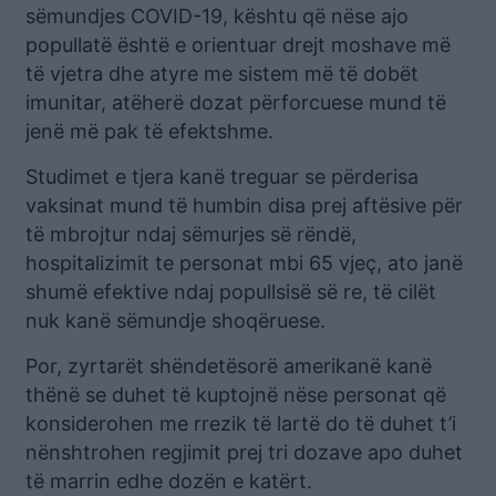
sëmundjes COVID-19, kështu që nëse ajo
popullatë është e orientuar drejt moshave më
të vjetra dhe atyre me sistem më të dobët
imunitar, atëherë dozat përforcuese mund të
jenë më pak të efektshme.
Studimet e tjera kanë treguar se përderisa
vaksinat mund të humbin disa prej aftësive për
të mbrojtur ndaj sëmurjes së rëndë,
hospitalizimit te personat mbi 65 vjeç, ato janë
shumë efektive ndaj popullsisë së re, të cilët
nuk kanë sëmundje shoqëruese.
Por, zyrtarët shëndetësorë amerikanë kanë
thënë se duhet të kuptojnë nëse personat që
konsiderohen me rrezik të lartë do të duhet t’i
nënshtrohen regjimit prej tri dozave apo duhet
të marrin edhe dozën e katërt.