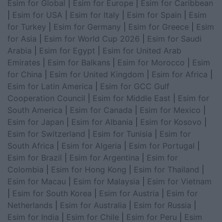
Esim for Global
|
Esim for Europe
|
Esim for Caribbean
|
Esim for USA
|
Esim for Italy
|
Esim for Spain
|
Esim
for Turkey
|
Esim for Germany
|
Esim for Greece
|
Esim
for Asia
|
Esim for World Cup 2026
|
Esim for Saudi
Arabia
|
Esim for Egypt
|
Esim for United Arab
Emirates
|
Esim for Balkans
|
Esim for Morocco
|
Esim
for China
|
Esim for United Kingdom
|
Esim for Africa
|
Esim for Latin America
|
Esim for GCC Gulf
Cooperation Council
|
Esim for Middle East
|
Esim for
South America
|
Esim for Canada
|
Esim for Mexico
|
Esim for Japan
|
Esim for Albania
|
Esim for Kosovo
|
Esim for Switzerland
|
Esim for Tunisia
|
Esim for
South Africa
|
Esim for Algeria
|
Esim for Portugal
|
Esim for Brazil
|
Esim for Argentina
|
Esim for
Colombia
|
Esim for Hong Kong
|
Esim for Thailand
|
Esim for Macau
|
Esim for Malaysia
|
Esim for Vietnam
|
Esim for South Korea
|
Esim for Austria
|
Esim for
Netherlands
|
Esim for Australia
|
Esim for Russia
|
Esim for India
|
Esim for Chile
|
Esim for Peru
|
Esim