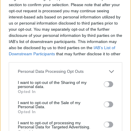
section to confirm your selection. Please note that after your
opt-out request is processed you may continue seeing
interest-based ads based on personal information utilized by
us or personal information disclosed to third parties prior to
your opt-out. You may separately opt-out of the further
disclosure of your personal information by third parties on the
IAB’s list of downstream participants. This information may
also be disclosed by us to third parties on the
IAB’s List of
Downstream Participants
that may further disclose it to other
third parties.
Personal Data Processing Opt Outs
I want to opt-out of the Sharing of my
personal data.
Opted In
I want to opt-out of the Sale of my
Personal Data.
Opted In
Esim for Global
|
Esim for Europe
|
Esim for Caribbean
|
Esim for USA
|
Esim for Italy
|
Esim for Spain
|
Esim
I want to opt-out of processing my
Personal Data for Targeted Advertising.
for Turkey
|
Esim for Germany
|
Esim for Greece
|
Esim