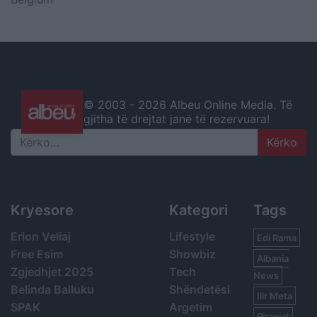
© 2003 -
2026 Albeu Online Media. Të
gjitha të drejtat janë të rezervuara!
Search
Kryesore
Kategori
Tags
Erion Veliaj
Lifestyle
Edi Rama
Free Esim
Showbiz
Albania
Zgjedhjet 2025
Tech
News
Belinda Balluku
Shëndetësi
Ilir Meta
SPAK
Argetim
Piranjat