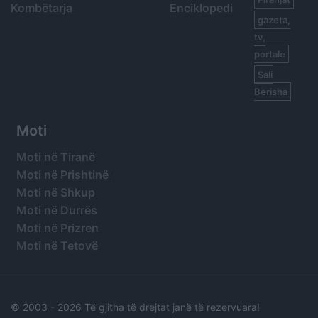
Kombëtarja
Enciklopedi
gazeta,
tv,
portale
Sali
Berisha
Moti
Moti në Tiranë
Moti në Prishtinë
Moti në Shkup
Moti në Durrës
Moti në Prizren
Moti në Tetovë
© 2003 -
2026 Të gjitha të drejtat janë të rezervuara!