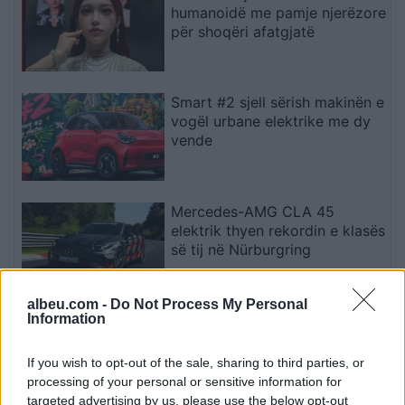
humanoidë me pamje njerëzore
për shoqëri afatgjatë
Smart #2 sjell sërish makinën e
vogël urbane elektrike me dy
vende
Mercedes-AMG CLA 45
elektrik thyen rekordin e klasës
së tij në Nürburgring
albeu.com -
Do Not Process My Personal
Information
Teleskopi më i fuqishëm diellor
zbulon vorbullat që ndikojnë
në motin hapësinor dhe Tokë
If you wish to opt-out of the sale, sharing to third parties, or
processing of your personal or sensitive information for
targeted advertising by us, please use the below opt-out