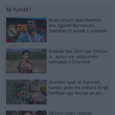
të fundit
Rodri refuzoi Real Madridin
dhe zgjodhi Barcelonën,
zbardhen tri arsyet e vendimit
Arsenali heq dorë nga Vinicius
Jr., synon me vendosmëri
sulmuesin e Evertonit
Aksident fatal në Gjermani,
humbin jetën tre anëtarë të një
familjeje nga Ferizaji që po
ktheheshin nga Kosova
UBTech nxjerr robotët