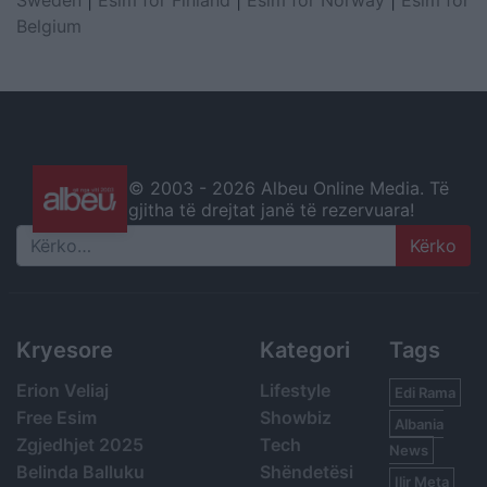
Sweden
|
Esim for Finland
|
Esim for Norway
|
Esim for
Belgium
© 2003 -
2026 Albeu Online Media. Të
gjitha të drejtat janë të rezervuara!
Search
Kryesore
Kategori
Tags
Erion Veliaj
Lifestyle
Edi Rama
Free Esim
Showbiz
Albania
Zgjedhjet 2025
Tech
News
Belinda Balluku
Shëndetësi
Ilir Meta