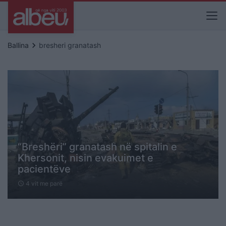
keyboard_arrow_right
Ballina
bresheri granatash
“Breshëri” granatash në spitalin e
Khersonit, nisin evakuimet e
pacientëve
4 vit me parë
schedule