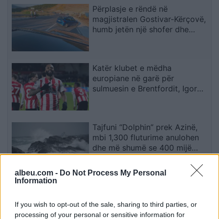
Përplasje e rëndë në
magjistralen Gostivar-Kërçovë,
humb jetën një shofer dhe
plagoset rëndë një tjetër
Katër klubet e mëdha
europiane në garë për
sulmuesin e Brentfordit, Igor
Thiago
Tajfuni “Dolphin” prek Azinë,
mbi 1,300 fluturime anulohen
dhe më shumë se 400 mijë
banorë evakuohen
albeu.com -
Do Not Process My Personal
Information
Zjarri masiv që përfshiu Krujën
duke shkrumbuar sipërfaqe të
If you wish to opt-out of the sale, sharing to third parties, or
mëdha/ Rama: Shmangëm një
processing of your personal or sensitive information for
bilanc tragjik