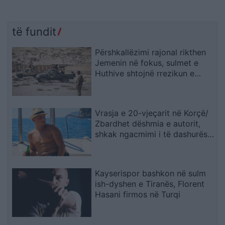
të fundit
Përshkallëzimi rajonal rikthen
Jemenin në fokus, sulmet e
Huthive shtojnë rrezikun e
zgjerimit të luftës
Vrasja e 20-vjeçarit në Korçë/
Zbardhet dëshmia e autorit,
shkak ngacmimi i të dashurës
nga viktima
Kayserispor bashkon në sulm
ish-dyshen e Tiranës, Florent
Hasani firmos në Turqi