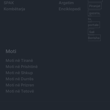
SPAK
Argetim
Piranjat
Kombëtarja
Enciklopedi
gazeta,
tv,
portale
Sali
Berisha
Moti
Moti në Tiranë
Moti në Prishtinë
Moti në Shkup
Moti në Durrës
Moti në Prizren
Moti në Tetovë