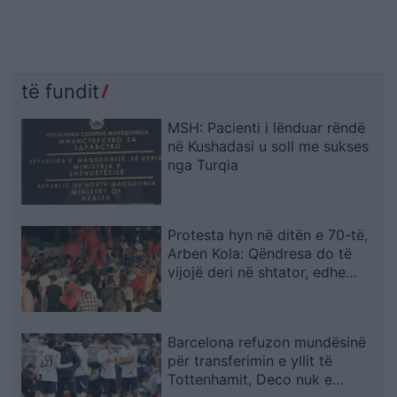
të fundit
MSH: Pacienti i lënduar rëndë
në Kushadasi u soll me sukses
nga Turqia
Protesta hyn në ditën e 70-të,
Arben Kola: Qëndresa do të
vijojë deri në shtator, edhe
diaspora do të angazhohet
Barcelona refuzon mundësinë
për transferimin e yllit të
Tottenhamit, Deco nuk e