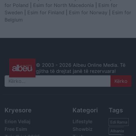
for Poland
|
Esim for North Macedonia
|
Esim for
Sweden
|
Esim for Finland
|
Esim for Norway
|
Esim for
Belgium
© 2003 -
2026 Albeu Online Media. Të
gjitha të drejtat janë të rezervuara!
Search
Kryesore
Kategori
Tags
Erion Veliaj
Lifestyle
Edi Rama
Free Esim
Showbiz
Albania