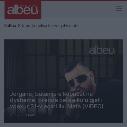
keyboard_arrow_right
Ballina
brenda qelise ku vdiq ilvi meta
Jorganë, batanije e këpucët në
dysheme, brenda qelisë ku u gjet i
vdekur 31-vjeçari Ilvi Meta (VIDEO)
4 vit me parë
schedule