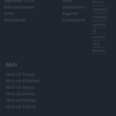
Zgjedhjet 2025
Tech
News
Belinda Balluku
Shëndetësi
Ilir Meta
SPAK
Argetim
Piranjat
Kombëtarja
Enciklopedi
gazeta,
tv,
portale
Sali
Berisha
Moti
Moti në Tiranë
Moti në Prishtinë
Moti në Shkup
Moti në Durrës
Moti në Prizren
Moti në Tetovë