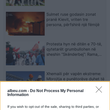
miraton lëvizjen
Sulmet ruse godasin zonat
pranë Kievit, vriten tre
persona, përfshirë një fëmijë
Protesta hyn në ditën e 70-të,
qytetarët grumbullohen në
sheshin “Skënderbej”: Rama,
jep dorëheqjen!
Xhemaili për vapën ekstreme:
Mbrojtja e punëtorëve duhet të
vihet në plan të parë
albeu.com -
Do Not Process My Personal
Information
Pas 25 vitesh, ylli i Tottenhamit
If you wish to opt-out of the sale, sharing to third parties, or
mund të bëhet pjesë e