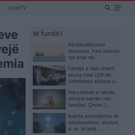
search
LiveTV
jeve
të fundit
yejë
Përshkallëzohen
tensionet, Irani sulmon
një anije në
emia
Ngushticën e
Familja e Haki Imerit
Hormuzit, SHBA e
akuza ndaj LDK-së:
godet për herë të
Udhëheqja aktuale u
tretë brenda javës!
shërben klaneve
Mbyllet rruga detare
Ndryshimet e taksës
paramilitare, jo
shtojnë barrën mbi
qytetarëve
familjet/ Çmimi i
pronave, i deformuar
Kushte atmosferike të
nga pastrimi i parave
qëndrueshme, zbuloni
si do të jenë
temperaturat