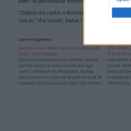
plani të përditësuar kombëtar të pandemisë.
“Dallimi me rastin e Romës është se do të ketë
ose jo,” tha Locati, babai i të cilit ishte ndër
Lajme të ngjashme:
Spanja e kalon edhe numrin e viktimave të
810 viktima,
Kinës, shifra tragjike
të lartë të 
Edhe pse koronavirusi nisi në Kinë, Spanja
India është 
tashmë është në vend në parë për nga
shumë viktim
numri i viktimave të shkaktuara. Spanja
orëve të fun
tani ka numrin e dytë më të lartë në botë të
e sotme në I
vdekjeve të koronavirusit, pasi 738 viktima
viktima dhe 
të tjera u raportuan të mërkurën, numri më i
COVID-19. Q
lartë i të…
pandemisë, 
se 65 mijë 