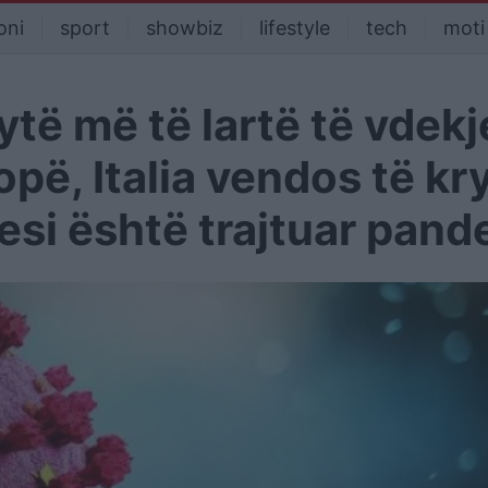
oni
sport
showbiz
lifestyle
tech
moti
të më të lartë të vdek
pë, Italia vendos të kr
esi është trajtuar pand