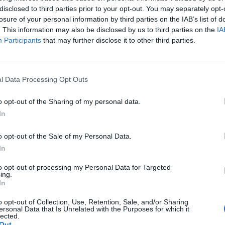
disclosed to third parties prior to your opt-out. You may separately opt-
nd të jetë një precedent i rrezikshëm”, tha ai, duke sh
losure of your personal information by third parties on the IAB’s list of
. This information may also be disclosed by us to third parties on the
IA
Participants
that may further disclose it to other third parties.
nuk ishte ta bënte sistemin shëndetësor më elastik, po
l Data Processing Opt Outs
 Bergamo, provinca e Lombardisë e goditur rëndë nga 
për menaxhimin e urgjencës nga Conte dhe Speranza pa
o opt-out of the Sharing of my personal data.
e tyre për të adoptuar me shpejtësi masat për frenim
In
o opt-out of the Sale of my Personal Data.
irmua në Codogno në Lombardinë jugore më 21 shkurt 20
In
in në Alzano Lombardo, një qytet në Bergamo. Sidoqo
u zbatuan menjëherë së bashku me nëntë qytete të t
to opt-out of processing my Personal Data for Targeted
ing.
mbyllje me të gjithë rajonin e Lombardisë dy javë m
In
rit në Gjykatën Civile të Romës është në vazhdim. Gjy
o opt-out of Collection, Use, Retention, Sale, and/or Sharing
ersonal Data that Is Unrelated with the Purposes for which it
t e Bergamos, duke përfshirë mungesën e pretenduar 
lected.
Out