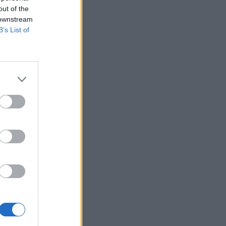
Belgium
out of the
tuar se
 downstream
B’s List of
r të
Covid-19
si nuk
in e
20. Dy
ftë,
jera në
ë vonë.
kata po
të një