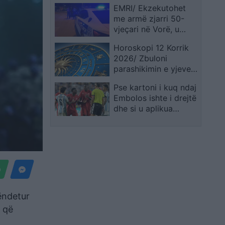
EMRI/ Ekzekutohet
me armë zjarri 50-
vjeçari në Vorë, u
qëllua teksa po hynte
Horoskopi 12 Korrik
në shtëpi
2026/ Zbuloni
parashikimin e yjeve
për shenjën tuaj
Pse kartoni i kuq ndaj
Embolos ishte i drejtë
dhe si u aplikua
rregulli i ri i VAR-it për
“identitetin e gabuar”
në këtë Botëror
hëndetur
a që