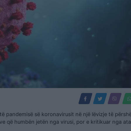
aj të pandemisë së koronavirusit në një lëvizje të përs
zve që humbën jetën nga virusi, por e kritikuar nga at