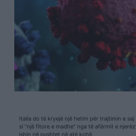
Italia do të kryejë një hetim për trajtimin e s
si “një fitore e madhe” nga të afërmit e njerë
ishin në pushtet në atë kohë.