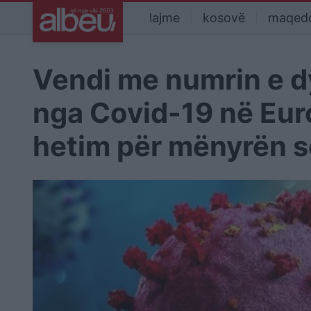
lajme
kosovë
maqed
Vendi me numrin e dy
nga Covid-19 në Euro
hetim për mënyrën s