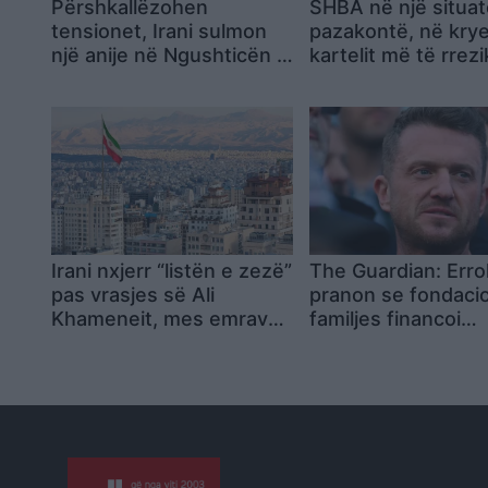
Përshkallëzohen
SHBA në një situat
tensionet, Irani sulmon
pazakontë, në krye
një anije në Ngushticën e
kartelit më të rre
Hormuzit, SHBA e godet
të drogës dyshohe
për herë të tretë brenda
shtetas amerikan
javës! Mbyllet rruga
detare
Irani nxjerr “listën e zezë”
The Guardian: Erro
pas vrasjes së Ali
pranon se fondacio
Khameneit, mes emrave
familjes financoi
edhe Trump, Netanyahu,
udhëtimin e Tomm
Macron, Starmer dhe
Robinson në Rusi
Merz