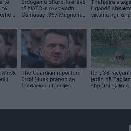
ë të
Erdogan u dhuroi krerëve
Thatësira e zgj
 të
të NATO-s revolverin
Ugandë shkakt
zikshëm
Gümüşay .357 Magnum,
viktima nga uria
t një
arma me histori të
Karamoja
veçantë nga Turqia
l Musk
The Guardian raporton:
Itali, 38-vjeçar
ni i
Errol Musk pranon se
jetën në Taglia
fondacioni i familjes
shpëtoi djalin e
y
financoi udhëtimin e
rryma
Tommy Robinson në Rusi