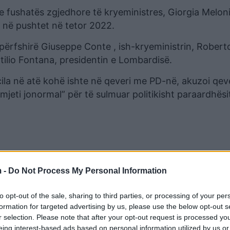
e fushatës zgjedhore të kryeministres, Giorgia Meloni
hi në pushtet në tetor 2022.
 përfshirë Giuseppe Conte , ish-kryeministrin, Robert
tilio Fontana, presidentin e Lombardisë.
e cila në atë kohë ishte në qeveri me PD-në, akuzoi qev
 mjeti jonormal” për të sulmuar politikisht paraardhësit
 -
Do Not Process My Personal Information
to opt-out of the sale, sharing to third parties, or processing of your per
formation for targeted advertising by us, please use the below opt-out s
r selection. Please note that after your opt-out request is processed y
eing interest-based ads based on personal information utilized by us or