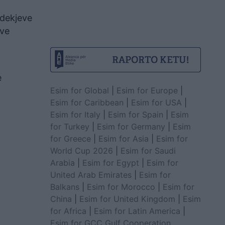
vdekjeve
eve
e
Esim for Global
|
Esim for Europe
|
Esim for Caribbean
|
Esim for USA
|
Esim for Italy
|
Esim for Spain
|
Esim
for Turkey
|
Esim for Germany
|
Esim
for Greece
|
Esim for Asia
|
Esim for
World Cup 2026
|
Esim for Saudi
Arabia
|
Esim for Egypt
|
Esim for
United Arab Emirates
|
Esim for
Balkans
|
Esim for Morocco
|
Esim for
China
|
Esim for United Kingdom
|
Esim
for Africa
|
Esim for Latin America
|
Esim for GCC Gulf Cooperation