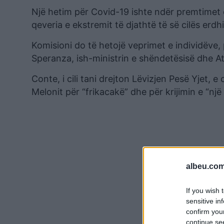
Një hetim për Covid-19 ishte ndër premtimet 
qeveria e ekstremit të djathtë të së cilës erd
Komisioni do të hetojë veprimet e individëve,
Speranza, ish-ministrin e shëndetësisë dhe At
Conte, i cili tani drejton Lëvizjen Pesë Yjet, 
Melonit për “frikacakë” dhe për krijimin e “një
albeu.com
If you wish 
sensitive in
confirm you
continue se