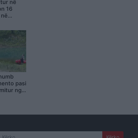
atur në
on 16
 në
i humb
mento pasi
 mitur nga