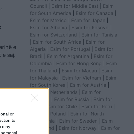
Council
|
Esim for Middle East
|
Esim
,
for South America
|
Esim for Canada
|
Esim for Mexico
|
Esim for Japan
|
o
Esim for Albania
|
Esim for Kosovo
|
Esim for Switzerland
|
Esim for Tunisia
|
Esim for South Africa
|
Esim for
erinë e
Algeria
|
Esim for Portugal
|
Esim for
 e saj.
Brazil
|
Esim for Argentina
|
Esim for
Colombia
|
Esim for Hong Kong
|
Esim
for Thailand
|
Esim for Macau
|
Esim
for Malaysia
|
Esim for Vietnam
|
Esim
for South Korea
|
Esim for Austria
|
Esim for Netherlands
|
Esim for
Australia
|
Esim for Russia
|
Esim for
India
|
Esim for Chile
|
Esim for Peru
|
Esim for Poland
|
Esim for North
sonal or
Macedonia
|
Esim for Sweden
|
Esim
ection to
ou may
for Finland
|
Esim for Norway
|
Esim for
 personal