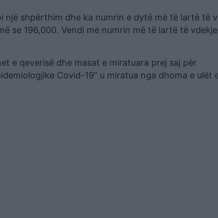
toi një shpërthim dhe ka numrin e dytë më të lartë të 
më se 196,000. Vendi me numrin më të lartë të vdekj
imet e qeverisë dhe masat e miratuara prej saj për
idemiologjike Covid-19” u miratua nga dhoma e ulët 