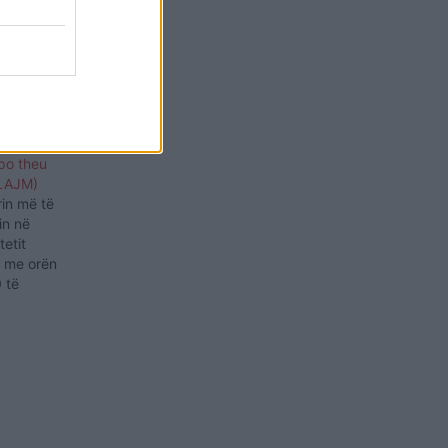
 tonë
po theu
 LAJM)
rin më të
in në
tetit
e me orën
 të
jtën
dekje.