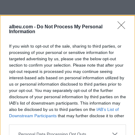
albeu.com -
Do Not Process My Personal
Information
If you wish to opt-out of the sale, sharing to third parties, or
processing of your personal or sensitive information for
targeted advertising by us, please use the below opt-out
section to confirm your selection. Please note that after your
Shtuar
më
9.05.2025 16:23
opt-out request is processed you may continue seeing
Tags:
,
,
interest-based ads based on personal information utilized by
kosove
osmani
Serbi
us or personal information disclosed to third parties prior to
your opt-out. You may separately opt-out of the further
disclosure of your personal information by third parties on the
IAB’s list of downstream participants. This information may
also be disclosed by us to third parties on the
IAB’s List of
Downstream Participants
that may further disclose it to other
third parties.
Personal Data Processing Opt Outs