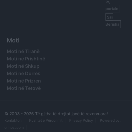
tv,
portale
Sali
Berisha
Moti
Moti në Tiranë
Moti në Prishtinë
Moti në Shkup
Moti në Durrës
Moti në Prizren
Moti në Tetovë
© 2003 -
2026 Të gjitha të drejtat janë të rezervuara!
Kontaktoni
Kushtet e Përdorimit
Privacy Policy
Powered by:
orihost.com