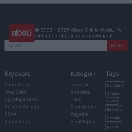
© 2003 -
2026 Albeu Online Media. Të
gjitha të drejtat janë të rezervuara!
Search
Kryesore
Kategori
Tags
Erion Veliaj
Lifestyle
Edi Rama
Free Esim
Showbiz
Albania
Zgjedhjet 2025
Tech
News
Belinda Balluku
Shëndetësi
Ilir Meta
SPAK
Argetim
Piranjat
Kombëtarja
Enciklopedi
gazeta,