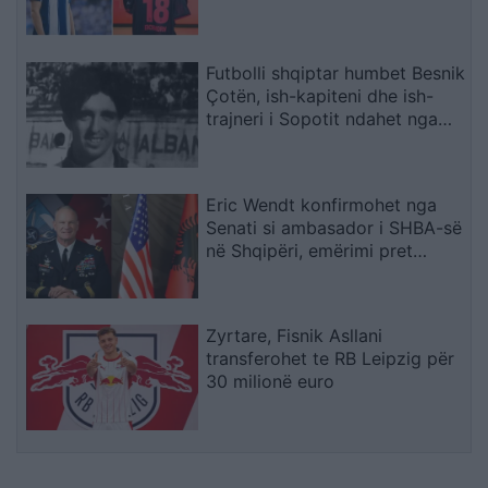
karrierën për arsye
shëndetësore
Futbolli shqiptar humbet Besnik
Çotën, ish-kapiteni dhe ish-
trajneri i Sopotit ndahet nga
jeta në moshën 56-vjeçare
Eric Wendt konfirmohet nga
Senati si ambasador i SHBA-së
në Shqipëri, emërimi pret
firmën e Trump
Zyrtare, Fisnik Asllani
transferohet te RB Leipzig për
30 milionë euro