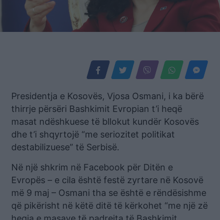
Presidentja e Kosovës, Vjosa Osmani, i ka bërë
thirrje përsëri Bashkimit Evropian t’i heqë
masat ndëshkuese të bllokut kundër Kosovës
dhe t’i shqyrtojë “me seriozitet politikat
destabilizuese” të Serbisë.
Në një shkrim në Facebook për Ditën e
Evropës – e cila është festë zyrtare në Kosovë
më 9 maj – Osmani tha se është e rëndësishme
që pikërisht në këtë ditë të kërkohet “me një zë
heqja e masave të padrejta të Bashkimit