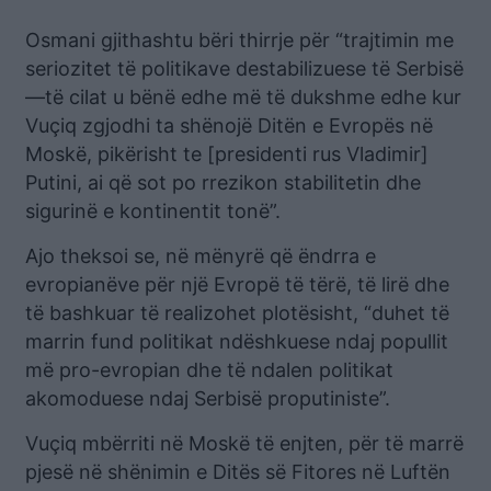
Osmani gjithashtu bëri thirrje për “trajtimin me
seriozitet të politikave destabilizuese të Serbisë
—të cilat u bënë edhe më të dukshme edhe kur
Vuçiq zgjodhi ta shënojë Ditën e Evropës në
Moskë, pikërisht te [presidenti rus Vladimir]
Putini, ai që sot po rrezikon stabilitetin dhe
sigurinë e kontinentit tonë”.
Ajo theksoi se, në mënyrë që ëndrra e
evropianëve për një Evropë të tërë, të lirë dhe
të bashkuar të realizohet plotësisht, “duhet të
marrin fund politikat ndëshkuese ndaj popullit
më pro-evropian dhe të ndalen politikat
akomoduese ndaj Serbisë proputiniste”.
Vuçiq mbërriti në Moskë të enjten, për të marrë
pjesë në shënimin e Ditës së Fitores në Luftën