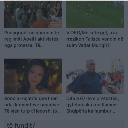
Pedagogët në shërbim të
VIDEO/Me këtë gol, a ia
regjimit! Apeli i aktivistes
rrezikon Talisca vendin në
nga protesta: Të
sulm Vedat Muriqit?!
bashkohemi për
Shqipërinë që meritojmë
Ronela Hajati ‘shpërthen’
Dita e 67-të e protestës,
ndaj komenteve negative:
qytetari akuzon Ramën:
Të vjen turp t’i lexosh, jo
Shqipëria ka humbur
më t’i shkruash
drejtimin
të fundit