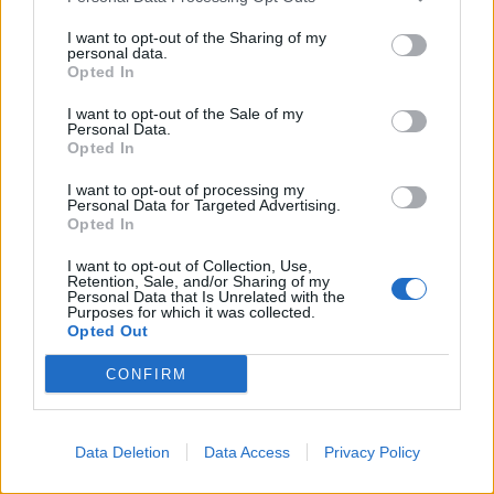
I want to opt-out of the Sharing of my
personal data.
Opted In
Parashikimi i yjeve, 6
Eric Wendt konfirmohet
I want to opt-out of the Sale of my
Personal Data.
Gusht 2026/ Zbuloni
nga Senati si ambasador i
Opted In
shenjat më me fat për
SHBA-së në Shqipëri,
ditën e sotme
emërimi pret firmën e
I want to opt-out of processing my
Personal Data for Targeted Advertising.
Trump
Opted In
I want to opt-out of Collection, Use,
Retention, Sale, and/or Sharing of my
Personal Data that Is Unrelated with the
Purposes for which it was collected.
Opted Out
Futbolli librazhdas në zi,
Flakët përhapen me
CONFIRM
ndahet nga jeta Besnik
shpejtësi në Pocest të
Çota, ish-kapiten dhe ish-
Dibrës, disa banesa në
trajner i Sopotit
rrezik
Data Deletion
Data Access
Privacy Policy