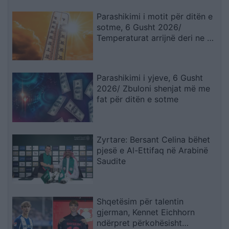
Parashikimi i motit për ditën e
sotme, 6 Gusht 2026/
Temperaturat arrijnë deri ne 38
gradë
Parashikimi i yjeve, 6 Gusht
2026/ Zbuloni shenjat më me
fat për ditën e sotme
Zyrtare: Bersant Celina bëhet
pjesë e Al-Ettifaq në Arabinë
Saudite
Shqetësim për talentin
gjerman, Kennet Eichhorn
ndërpret përkohësisht