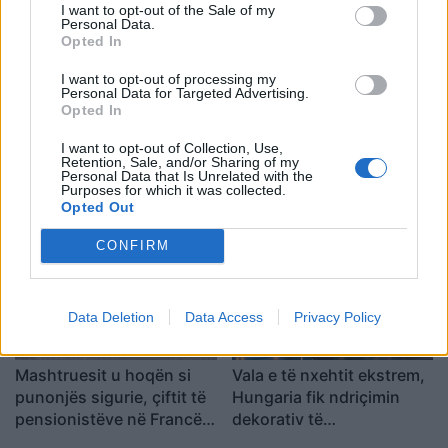
2028, sipas “The
Jemenit
I want to opt-out of the Sale of my
Personal Data.
Washington Post
Opted In
I want to opt-out of processing my
Personal Data for Targeted Advertising.
Opted In
Trump mohon se SHBA-ja
Senati amerikan e shpall
I want to opt-out of Collection, Use,
Retention, Sale, and/or Sharing of my
ka mungesë municionesh:
Anthony Faucin fajtor për
Personal Data that Is Unrelated with the
Burgime të gjata për
shpërfillje të Kongresit
Purposes for which it was collected.
Opted Out
publikuesit e deklaratave
pasi nuk iu përgjigj
tradhtare
pyetjeve mbi pandeminë e
CONFIRM
Covid-19
Data Deletion
Data Access
Privacy Policy
Mashtruesit u hoqën si
Vala e të nxehtit ekstrem,
punonjës sigurie, çiftit të
Hungaria fik ndriçimin
pensionistëve në Francë i
dekorativ të
grabiten ar dhe bizhuteri
monumenteve kryesore