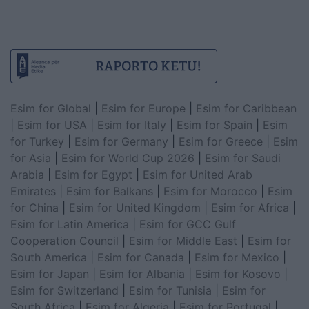
Esim for Global
|
Esim for Europe
|
Esim for Caribbean
|
Esim for USA
|
Esim for Italy
|
Esim for Spain
|
Esim
for Turkey
|
Esim for Germany
|
Esim for Greece
|
Esim
for Asia
|
Esim for World Cup 2026
|
Esim for Saudi
Arabia
|
Esim for Egypt
|
Esim for United Arab
Emirates
|
Esim for Balkans
|
Esim for Morocco
|
Esim
for China
|
Esim for United Kingdom
|
Esim for Africa
|
Esim for Latin America
|
Esim for GCC Gulf
Cooperation Council
|
Esim for Middle East
|
Esim for
South America
|
Esim for Canada
|
Esim for Mexico
|
Esim for Japan
|
Esim for Albania
|
Esim for Kosovo
|
Esim for Switzerland
|
Esim for Tunisia
|
Esim for
South Africa
|
Esim for Algeria
|
Esim for Portugal
|