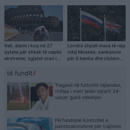
me vlerë 1.1 milion euro
në Budapest për të
kursyer energji
Itali, alarm i kuq në 27
Londra shpall masa të reja
qytete për shkak të vapës
ndaj Moskës: sanksione
ekstreme; zgjatet orari i
për 6 banka dhe cisternat
vizitave në monumente
e naftës ruse
të fundit
Tragjedi në futbollin tajlandez,
rrufeja i merr jetën lojtarit 24-
vjeçar gjatë ndeshjes
Përfundojnë kontrollet e
jashtëzakonshme për trajtimin