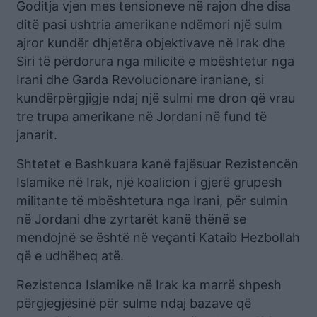
Goditja vjen mes tensioneve në rajon dhe disa
ditë pasi ushtria amerikane ndëmori një sulm
ajror kundër dhjetëra objektivave në Irak dhe
Siri të përdorura nga milicitë e mbështetur nga
Irani dhe Garda Revolucionare iraniane, si
kundërpërgjigje ndaj një sulmi me dron që vrau
tre trupa amerikane në Jordani në fund të
janarit.
Shtetet e Bashkuara kanë fajësuar Rezistencën
Islamike në Irak, një koalicion i gjerë grupesh
militante të mbështetura nga Irani, për sulmin
në Jordani dhe zyrtarët kanë thënë se
mendojnë se është në veçanti Kataib Hezbollah
që e udhëheq atë.
Rezistenca Islamike në Irak ka marrë shpesh
përgjegjësinë për sulme ndaj bazave që