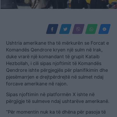
Ushtria amerikane tha të mërkurën se Forcat e
Komandës Qendrore kryen një sulm në Irak,
duke vrarë një komandant të grupit Kataib
Hezbollah, i cili sipas njoftimit të Komandës
Qendrore ishte përgjegjës për planifikimin dhe
pjesëmarrjen e drejtpërdrejtë në sulmet ndaj
forcave amerikane në rajon.
Sipas njoftimin në platformën X ishte në
përgjigje të sulmeve ndaj ushtarëve amerikanë.
“Për momentin nuk ka të dhëna për pasoja të