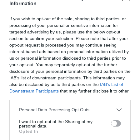
Information
Shtuar
më
7.02.2024 23:03
If you wish to opt-out of the sale, sharing to third parties, or
Tags:
,
,
irak
sulm me dron
sulm ne bagdad
processing of your personal or sensitive information for
targeted advertising by us, please use the below opt-out
section to confirm your selection. Please note that after your
opt-out request is processed you may continue seeing
interest-based ads based on personal information utilized by
us or personal information disclosed to third parties prior to
your opt-out. You may separately opt-out of the further
disclosure of your personal information by third parties on the
IAB’s list of downstream participants. This information may
also be disclosed by us to third parties on the
IAB’s List of
Downstream Participants
that may further disclose it to other
third parties.
Personal Data Processing Opt Outs
Trump favorizon JD
Të paktën 38 të vrarë dhe
Vance si pasues të
29 të plagosur nga sulmet
I want to opt-out of the Sharing of my
personal data.
mundshëm për zgjedhjet
e Huthive me raketa dhe
Opted In
presidenciale të vitit
dronë kundër ushtrisë së