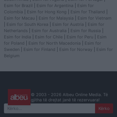
Esim for Brazil
|
Esim for Argentina
|
Esim for
Colombia
|
Esim for Hong Kong
|
Esim for Thailand
|
Esim for Macau
|
Esim for Malaysia
|
Esim for Vietnam
|
Esim for South Korea
|
Esim for Austria
|
Esim for
Netherlands
|
Esim for Australia
|
Esim for Russia
|
Esim for India
|
Esim for Chile
|
Esim for Peru
|
Esim
for Poland
|
Esim for North Macedonia
|
Esim for
Sweden
|
Esim for Finland
|
Esim for Norway
|
Esim for
Belgium
© 2003 -
2026 Albeu Online Media. Të
gjitha të drejtat janë të rezervuara!
Search