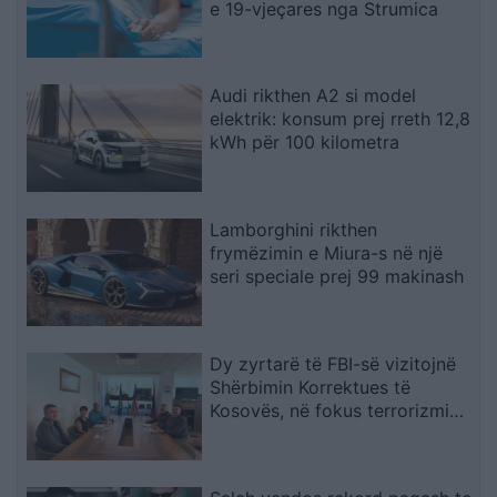
e 19-vjeçares nga Strumica
Audi rikthen A2 si model
elektrik: konsum prej rreth 12,8
kWh për 100 kilometra
Lamborghini rikthen
frymëzimin e Miura-s në një
seri speciale prej 99 makinash
Dy zyrtarë të FBI-së vizitojnë
Shërbimin Korrektues të
Kosovës, në fokus terrorizmi
dhe rreziqet e sigurisë