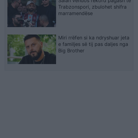
Salah vendos rekord pagash te
Trabzonspori, zbulohet shifra
marramendëse
Miri rrëfen si ka ndryshuar jeta
e familjes së tij pas daljes nga
Big Brother