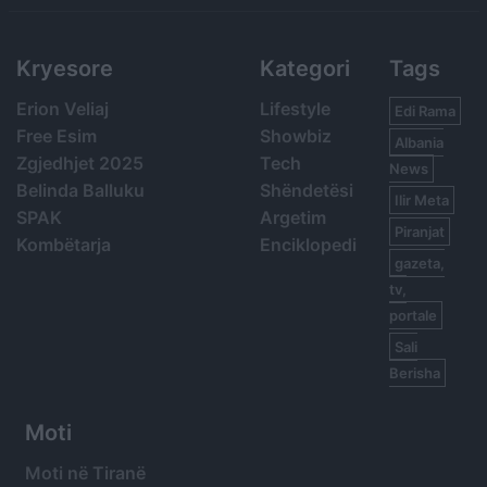
Kryesore
Kategori
Tags
Erion Veliaj
Lifestyle
Edi Rama
Free Esim
Showbiz
Albania
Zgjedhjet 2025
Tech
News
Belinda Balluku
Shëndetësi
Ilir Meta
SPAK
Argetim
Piranjat
Kombëtarja
Enciklopedi
gazeta,
tv,
portale
Sali
Berisha
Moti
Moti në Tiranë