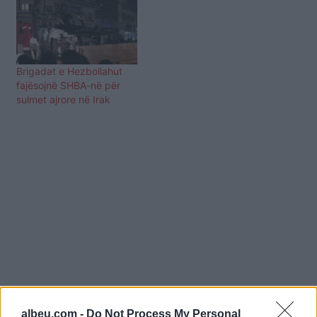
Brigadat e Hezbollahut
fajësojnë SHBA-në për
sulmet ajrore në Irak
albeu.com -
Do Not Process My Personal