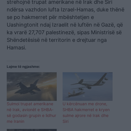
strehojnë trupat amerikane në Irak dhe Siri
ndërsa vazhdon lufta Izrael-Hamas, duke thënë
se po hakmerret për mbështetjen e
Uashingtonit ndaj Izraelit në luftën në Gazë, që
ka vrarë 27,707 palestinezë, sipas Ministrisë së
Shëndetësisë në territorin e drejtuar nga
Hamasi.
Lajme të ngjashme:
Sulmoi trupat amerikane
U kërcënuan me drone,
në Irak, avionët e SHBA-
SHBA hakmerret e kryen
së godasin grupin e lidhur
sulme ajrore në Irak dhe
me Iranin
Siri