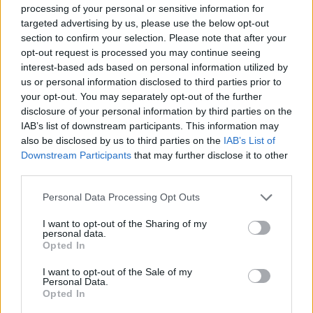
processing of your personal or sensitive information for
targeted advertising by us, please use the below opt-out
section to confirm your selection. Please note that after your
opt-out request is processed you may continue seeing
interest-based ads based on personal information utilized by
us or personal information disclosed to third parties prior to
your opt-out. You may separately opt-out of the further
disclosure of your personal information by third parties on the
IAB’s list of downstream participants. This information may
also be disclosed by us to third parties on the
IAB’s List of
Downstream Participants
that may further disclose it to other
FOTO/ Tërmeti me
Panik në Torino, automjeti
third parties.
magnitudë 7.4 godet
godet disa persona pranë
Kolumbinë, 110 viktima
një lokali, dy të lënduar në
Personal Data Processing Opt Outs
dhe persona ende të
gjendje të rëndë
bllokuar nën rrënoja
I want to opt-out of the Sharing of my
personal data.
Opted In
I want to opt-out of the Sale of my
Personal Data.
Opted In