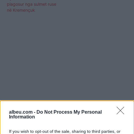
plagosur nga sulmet ruse
në Kremençuk
albeu.com -
Do Not Process My Personal
Shtuar
më
18.06.2026 08:03
Information
If you wish to opt-out of the sale, sharing to third parties, or