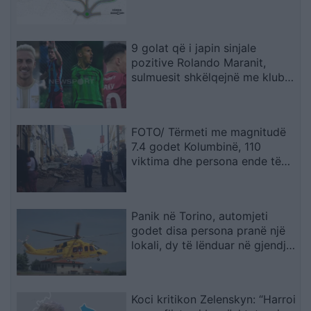
ndërtohet në një fazë të dytë
9 golat që i japin sinjale
pozitive Rolando Maranit,
sulmuesit shkëlqejnë me klubet
e tyre (STATISTIKAT)
FOTO/ Tërmeti me magnitudë
7.4 godet Kolumbinë, 110
viktima dhe persona ende të
bllokuar nën rrënoja
Panik në Torino, automjeti
godet disa persona pranë një
lokali, dy të lënduar në gjendje
të rëndë
Koci kritikon Zelenskyn: “Harroi