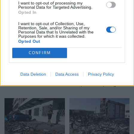
Tërmeti 7.4 ballë godet
Ukraina paralajmëron
I want to opt-out of processing my
Personal Data for Targeted Advertising.
Kolumbinë, pezullohen
sulm të mundshëm me
Opted In
mësimet dhe shemben
200 raketa, pas ofensivës
pjesë spitalesh; SHBA
së rëndë me dronë në
I want to opt-out of Collection, Use,
Retention, Sale, and/or Sharing of my
ofron mbështetje
Rusi
Personal Data that Is Unrelated with the
Purposes for which it was collected.
Opted Out
CONFIRM
FOTO/ Tërmeti 7.4 ballë
Zbardhet skema pas
Data Deletion
Data Access
Privacy Policy
godet Kolumbinë, numri i
sulmit ndaj gazetarit të
viktimave arrin në 26.
RAI-t, vihet në pranga
Shemben katedrale e
ideatori, bashkëpunëtori
ndërtesa, dyshohet për
në kërkim
persona nën rrënoja