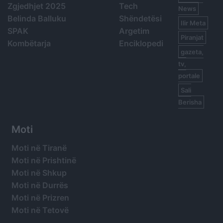
Zgjedhjet 2025
Tech
News
Belinda Balluku
Shëndetësi
Ilir Meta
SPAK
Argetim
Piranjat
Kombëtarja
Enciklopedi
gazeta,
tv,
portale
Sali
Berisha
Moti
Moti në Tiranë
Moti në Prishtinë
Moti në Shkup
Moti në Durrës
Moti në Prizren
Moti në Tetovë