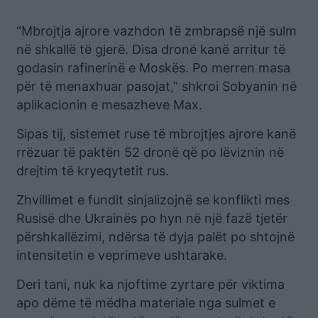
“Mbrojtja ajrore vazhdon të zmbrapsë një sulm
në shkallë të gjerë. Disa dronë kanë arritur të
godasin rafinerinë e Moskës. Po merren masa
për të menaxhuar pasojat,” shkroi Sobyanin në
aplikacionin e mesazheve Max.
Sipas tij, sistemet ruse të mbrojtjes ajrore kanë
rrëzuar të paktën 52 dronë që po lëviznin në
drejtim të kryeqytetit rus.
Zhvillimet e fundit sinjalizojnë se konflikti mes
Rusisë dhe Ukrainës po hyn në një fazë tjetër
përshkallëzimi, ndërsa të dyja palët po shtojnë
intensitetin e veprimeve ushtarake.
Deri tani, nuk ka njoftime zyrtare për viktima
apo dëme të mëdha materiale nga sulmet e