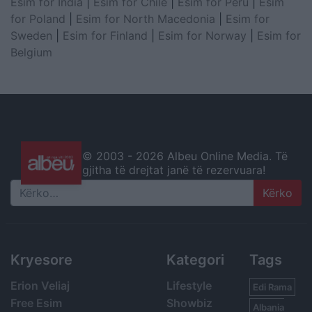
Esim for India
|
Esim for Chile
|
Esim for Peru
|
Esim
for Poland
|
Esim for North Macedonia
|
Esim for
Sweden
|
Esim for Finland
|
Esim for Norway
|
Esim for
Belgium
© 2003 -
2026 Albeu Online Media. Të
gjitha të drejtat janë të rezervuara!
Search
Kryesore
Kategori
Tags
Erion Veliaj
Lifestyle
Edi Rama
Free Esim
Showbiz
Albania