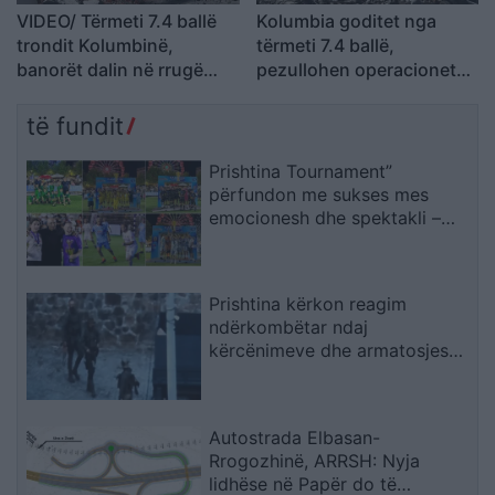
VIDEO/ Tërmeti 7.4 ballë
Kolumbia goditet nga
trondit Kolumbinë,
tërmeti 7.4 ballë,
banorët dalin në rrugë
pezullohen operacionet
ndërsa ndërtesat pësojnë
në gjashtë aeroporte
dëmtime
të fundit
Prishtina Tournament”
përfundon me sukses mes
emocionesh dhe spektakli –
Trofeu i takon ‘Mercedes Getit’
Prishtina kërkon reagim
ndërkombëtar ndaj
kërcënimeve dhe armatosjes
së Serbisë
Autostrada Elbasan-
Rrogozhinë, ARRSH: Nyja
lidhëse në Papër do të