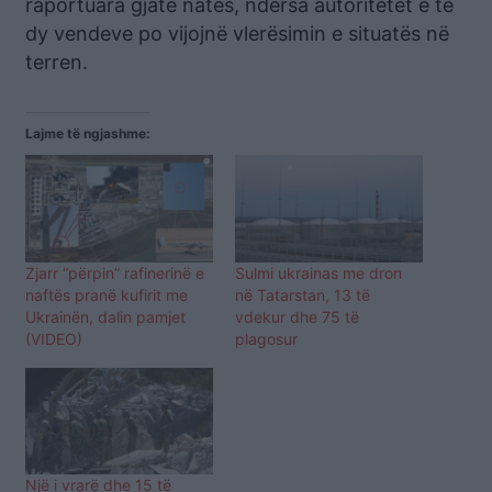
raportuara gjatë natës, ndërsa autoritetet e të
dy vendeve po vijojnë vlerësimin e situatës në
terren.
Lajme të ngjashme:
Zjarr “përpin” rafinerinë e
Sulmi ukrainas me dron
naftës pranë kufirit me
në Tatarstan, 13 të
Ukrainën, dalin pamjet
vdekur dhe 75 të
(VIDEO)
plagosur
Një i vrarë dhe 15 të