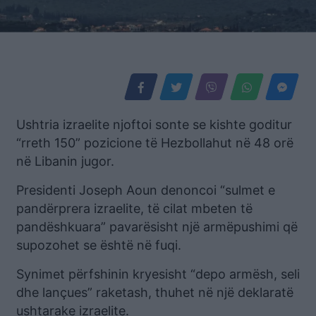
Ushtria izraelite njoftoi sonte se kishte goditur
“rreth 150” pozicione të Hezbollahut në 48 orë
në Libanin jugor.
Presidenti Joseph Aoun denoncoi “sulmet e
pandërprera izraelite, të cilat mbeten të
pandëshkuara” pavarësisht një armëpushimi që
supozohet se është në fuqi.
Synimet përfshinin kryesisht “depo armësh, seli
dhe lançues” raketash, thuhet në një deklaratë
ushtarake izraelite.