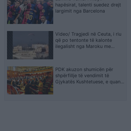
hapësirat, talenti suedez drejt
largimit nga Barcelona
Video/ Tragjedi në Ceuta, i riu
që po tentonte të kalonte
ilegalisht nga Maroku me
parashutë bie në det dhe vdes
PDK akuzon shumicën për
shpërfillje të vendimit të
Gjykatës Kushtetuese, e quan
seancën e së premtes të
paligjshme