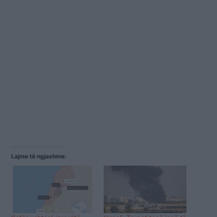
Lajme të ngjashme: