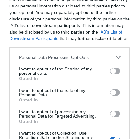
us or personal information disclosed to third parties prior to
your opt-out. You may separately opt-out of the further
Kodi Rrugor ndryshon:
Fundjavë me rrezik të lartë
disclosure of your personal information by third parties on the
Përsëritësit e dehur në
zjarresh në 8 qarqe,
IAB’s list of downstream participants. This information may
timon humbasin patentën
IGJEO paralajmëron për
also be disclosed by us to third parties on the
IAB’s List of
përgjithmonë
temperatura deri në 39
Downstream Participants
that may further disclose it to other
gradë
third parties.
Personal Data Processing Opt Outs
I want to opt-out of the Sharing of my
personal data.
Opted In
Pse Selin Bollati nuk u
Zbardhet zjarrvënia në
I want to opt-out of the Sale of my
shfaq te kënga “Tunde
Vlorë, pranga 33-vjeçarit
Personal Data.
moj Selinë”? E zbulon
që dogji banesën e
Opted In
Kristi Lamaj: Koncertet e
konkurrentëve
mia në Europë dhe
I want to opt-out of processing my
të fundit
Personal Data for Targeted Advertising.
angazhimet e saj
Opted In
Chicharito i përgjigjet akuzave
për arrogancë ndaj Ronaldos
I want to opt-out of Collection, Use,
Retention, Sale, and/or Sharing of my