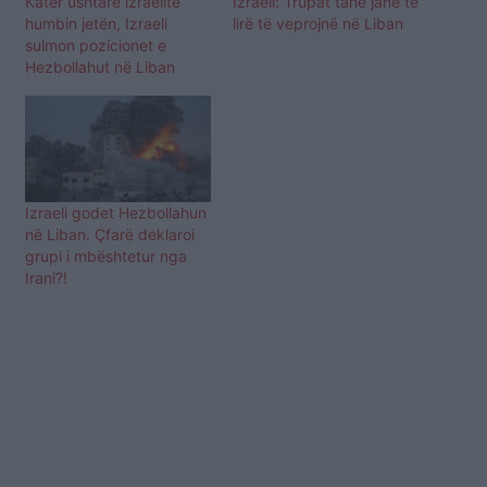
Katër ushtarë izraelitë
Izraeli: Trupat tanë janë të
humbin jetën, Izraeli
lirë të veprojnë në Liban
sulmon pozicionet e
Hezbollahut në Liban
Izraeli godet Hezbollahun
në Liban. Çfarë deklaroi
grupi i mbështetur nga
Irani?!