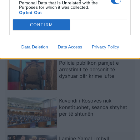
me një deklaratë të fortë
Personal Data that Is Unrelated with the
Purposes for which it was collected.
Opted Out
LDK kërkon konstituimin e
CONFIRM
Kuvendit brenda afatit të
vendosur nga Kushtetuesja
Data Deletion
Data Access
Privacy Policy
Policia publikon pamjet e
arrestimit të personit të
dyshuar për krime lufte
Kuvendi i Kosovës nuk
konstituohet, seanca shtyhet
për të shtunën
Lamine Yamal i mbyll