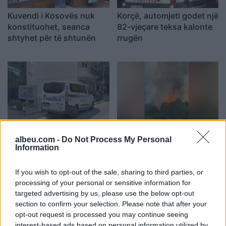
Kuvendi i Kosovës nuk
Korçë, automjeti godet një
konstituohet, seanca
82-vjeçare teksa kalonte
shtyhet për të shtunën
rrugën
Sarandë, gjykata cakton
Zjarr i përmasave të
albeu.com -
Do Not Process My Personal
masat për pesë të
mëdha në Klos, shpëtohet
Information
arrestuarit e kapur me
një e moshuar invalide
armë në Gjashtë
dhe rrezikohet kabina
If you wish to opt-out of the sale, sharing to third parties, or
elektrike
processing of your personal or sensitive information for
targeted advertising by us, please use the below opt-out
section to confirm your selection. Please note that after your
opt-out request is processed you may continue seeing
interest-based ads based on personal information utilized by