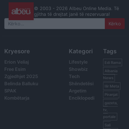
© 2003 -
2026 Albeu Online Media. Të
gjitha të drejtat janë të rezervuara!
Search
Kryesore
Kategori
Tags
Erion Veliaj
Lifestyle
Edi Rama
Free Esim
Showbiz
Albania
Zgjedhjet 2025
Tech
News
Belinda Balluku
Shëndetësi
Ilir Meta
SPAK
Argetim
Piranjat
Kombëtarja
Enciklopedi
gazeta,
tv,
portale
Sali