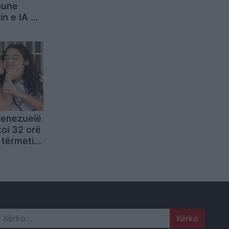
 pune
n e IA në
ërkimet
undër
Venezuelë
toi 32 orë
 tërmetit:
 do të