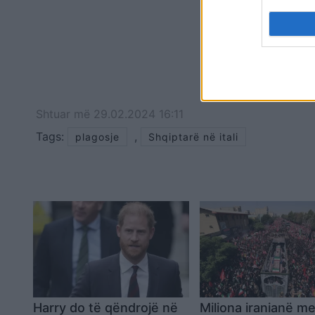
Shtuar
më
29.02.2024 16:11
Tags:
,
plagosje
Shqiptarë në itali
Harry do të qëndrojë në
Miliona iranianë me