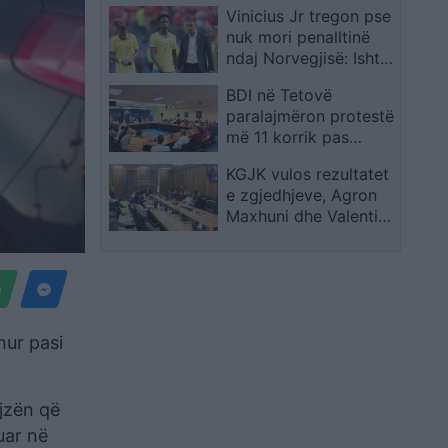
Vinicius Jr tregon pse
online, 57 të arrestuar
nuk mori penalltinë
në Evropë
ndaj Norvegjisë: Ishte
zgjedhje e Ancelottit
BDI në Tetovë
paralajmëron protestë
më 11 korrik pas
vendimit për emrat e
KGJK vulos rezultatet
rrugëve
e zgjedhjeve, Agron
Maxhuni dhe Valentina
Sopjani anëtarët e rinj
hur pasi
ajzën që
uar në