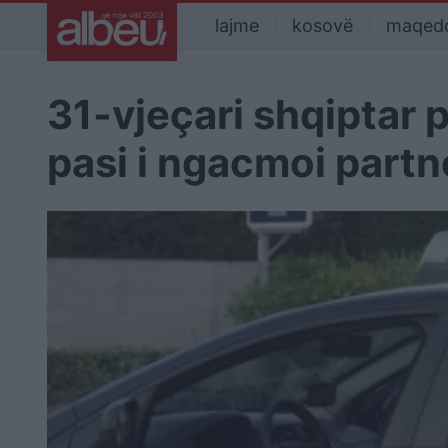
lajme
kosovë
maqed
31-vjeçari shqiptar 
pasi i ngacmoi part