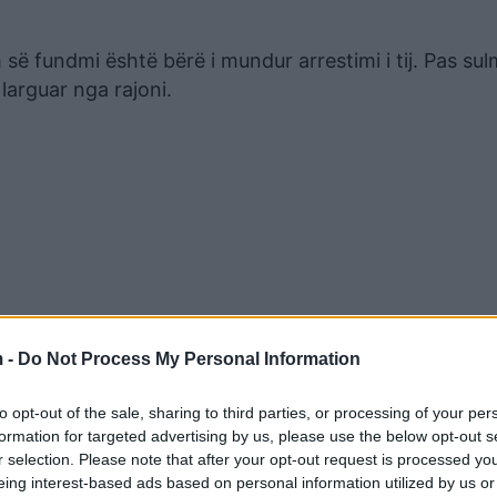
së fundmi është bërë i mundur arrestimi i tij. Pas sulm
 larguar nga rajoni.
 -
Do Not Process My Personal Information
indërtuar dinamikën e lëvizjeve të tij nga Piemonte në
to opt-out of the sale, sharing to third parties, or processing of your per
formation for targeted advertising by us, please use the below opt-out s
ptari kishte qenë në arrest shtëpie për armëmbajtje pa
r selection. Please note that after your opt-out request is processed y
eing interest-based ads based on personal information utilized by us or