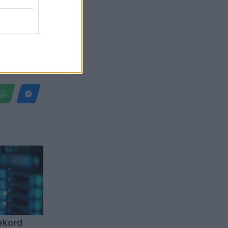
Belgium
ekord