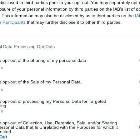
disclosed to third parties prior to your opt-out. You may separately opt-
losure of your personal information by third parties on the IAB’s list of
kenin në Tiranë, në pranga dy
. This information may also be disclosed by us to third parties on the
IA
Participants
that may further disclose it to other third parties.
anë arrestuar ditën e sotme në
 akuzohen se kanë vjedhur një
oken duke u marrë një sasi
ende personale. Njoftimi i
l Data Processing Opt Outs
dhën me dhunë 1 shtetas të
lë ndërhyrjes së shpejtë të
o opt-out of the Sharing of my personal data.
rrestuan në flagrancë 2
Shqiptarët nuk pyesin për ligj në It
In
vjeçari në arrest shtëpie bënte pa
droge në oborrin e banesës, kape
o opt-out of the Sale of my Personal Data.
policia
In
to opt-out of processing my Personal Data for Targeted
ing.
In
o opt-out of Collection, Use, Retention, Sale, and/or Sharing
ersonal Data that Is Unrelated with the Purposes for which it
lected.
Out