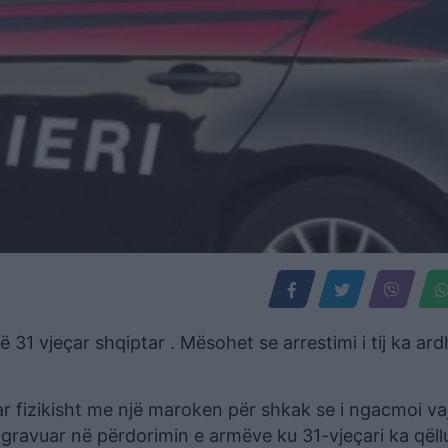
 31 vjeçar shqiptar . Mësohet se arrestimi i tij ka ard
ktuar fizikisht me një maroken për shkak se i ngacmoi v
agravuar në përdorimin e armëve ku 31-vjeçari ka qëll