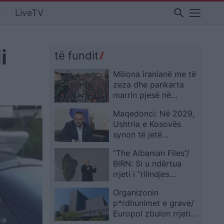
search
LiveTV
i
të fundit
Miliona iranianë me të
zeza dhe pankarta
marrin pjesë në
Teheran në
Maqedonci: Në 2029,
procesionin mortor
Ushtria e Kosovës
për Ali Khamenein
synon të jetë
plotësisht e përgatitur
“The Albanian Files”/
për mbrojtjen e
BIRN: Si u ndërtua
territorit
rrjeti i “rilindjes
arkitekturore” të Edi
Organizonin
Ramës
p*rdhunimet e grave/
Europol zbulon rrjetin
kriminal që vepronte