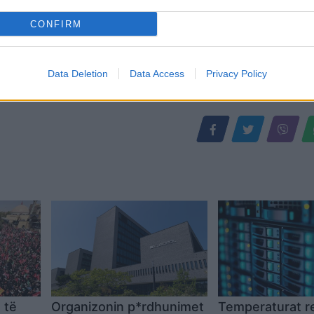
CONFIRM
Data Deletion
Data Access
Privacy Policy
 të
Organizonin p*rdhunimet
Temperaturat r