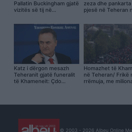
Pallatin Buckingham gjatë
zeza dhe pankarta
vizitës së tij në
pjesë në Teheran 
Mbretërinë e Bashkuar
procesionin mortor
Ali Khamenein
Katz i dërgon mesazh
Homazhet të Kham
Teheranit gjatë funeralit
në Teheran/ Frikë 
të Khameneit: Çdo
rrëmuja, me milion
kërcënim ndaj Izraelit do
njerëz në rrugë (V
të neutralizohet
© 2003 -
2026 Albeu Online Medi