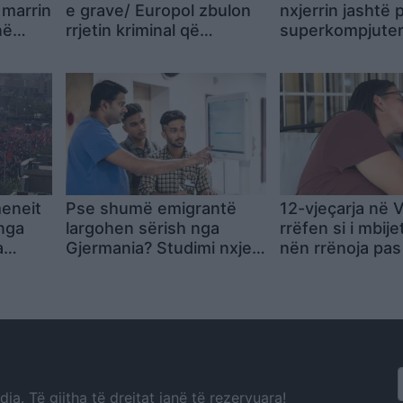
 marrin
e grave/ Europol zbulon
nxjerrin jashtë
në
rrjetin kriminal që
superkompjuteri
 për
vepronte online, 57 të
Britani, ndalen
arrestuar në Evropë
përkohësisht k
për vaksinën k
kancerit
eneit
Pse shumë emigrantë
12-vjeçarja në 
nga
largohen sërish nga
rrëfen si i mbije
a
Gjermania? Studimi nxjerr
nën rrënoja pas
IDEO)
në pah arsyet kryesore
Mendova se nuk
dilja e gjallë
a. Të gjitha të drejtat janë të rezervuara!