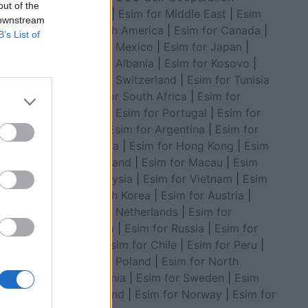
out of the
Council
|
Esim for Middle East
|
Esim
 downstream
for South America
|
Esim for Canada
|
B’s List of
Esim for Mexico
|
Esim for Japan
|
Esim for Albania
|
Esim for Kosovo
|
Esim for Switzerland
|
Esim for Tunisia
|
Esim for South Africa
|
Esim for
Algeria
|
Esim for Portugal
|
Esim for
Brazil
|
Esim for Argentina
|
Esim for
ali, 46-
Colombia
|
Esim for Hong Kong
|
Esim
zare
for Thailand
|
Esim for Macau
|
Esim
t mat nga
for Malaysia
|
Esim for Vietnam
|
Esim
for South Korea
|
Esim for Austria
|
Esim for Netherlands
|
Esim for
Australia
|
Esim for Russia
|
Esim for
India
|
Esim for Chile
|
Esim for Peru
|
Esim for Poland
|
Esim for North
Macedonia
|
Esim for Sweden
|
Esim
for Finland
|
Esim for Norway
|
Esim for