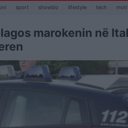
oni
sport
showbiz
lifestyle
tech
moti
plagos marokenin në Ital
neren