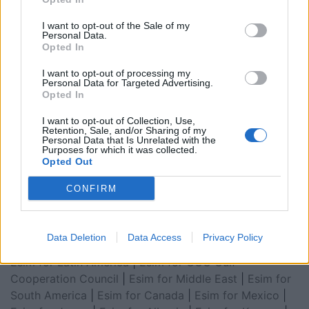
I want to opt-out of the Sale of my
Personal Data.
Opted In
I want to opt-out of processing my
Personal Data for Targeted Advertising.
Opted In
I want to opt-out of Collection, Use,
Retention, Sale, and/or Sharing of my
Personal Data that Is Unrelated with the
Esim for Global
|
Esim for Europe
|
Esim for Caribbean
Purposes for which it was collected.
Opted Out
|
Esim for USA
|
Esim for Italy
|
Esim for Spain
|
Esim
for Turkey
|
Esim for Germany
|
Esim for Greece
|
Esim
CONFIRM
for Asia
|
Esim for World Cup 2026
|
Esim for Saudi
Arabia
|
Esim for Egypt
|
Esim for United Arab
Emirates
|
Esim for Balkans
|
Esim for Morocco
|
Esim
Data Deletion
Data Access
Privacy Policy
for China
|
Esim for United Kingdom
|
Esim for Africa
|
Esim for Latin America
|
Esim for GCC Gulf
Cooperation Council
|
Esim for Middle East
|
Esim for
South America
|
Esim for Canada
|
Esim for Mexico
|