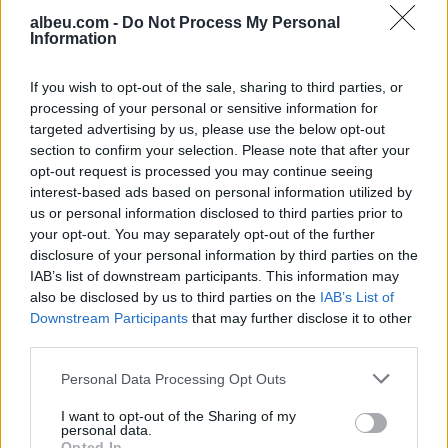
albeu.com -
Do Not Process My Personal
Information
NASA konfirmon: Fragmenti i
raketës SpaceX do të godasë
If you wish to opt-out of the sale, sharing to third parties, or
Hënën, por s’ka kërcënim për
processing of your personal or sensitive information for
Tokën
targeted advertising by us, please use the below opt-out
section to confirm your selection. Please note that after your
opt-out request is processed you may continue seeing
Google Earth mund të krijojë
interest-based ads based on personal information utilized by
pamje të rreme, ekspertët
us or personal information disclosed to third parties prior to
paralajmërojnë për rrezikun e
your opt-out. You may separately opt-out of the further
dezinformimit
disclosure of your personal information by third parties on the
IAB’s list of downstream participants. This information may
also be disclosed by us to third parties on the
IAB’s List of
Downstream Participants
that may further disclose it to other
third parties.
Personal Data Processing Opt Outs
I want to opt-out of the Sharing of my
personal data.
Opted In