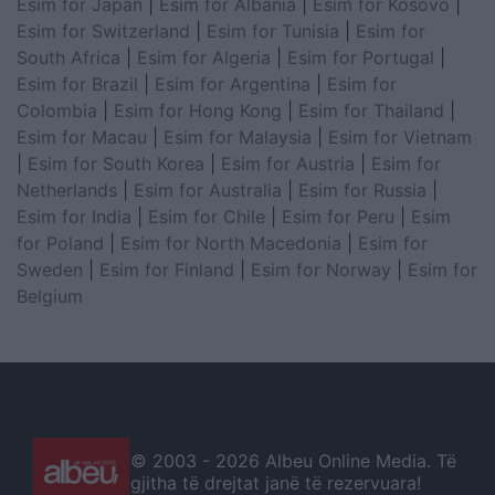
Esim for Japan
|
Esim for Albania
|
Esim for Kosovo
|
Esim for Switzerland
|
Esim for Tunisia
|
Esim for
South Africa
|
Esim for Algeria
|
Esim for Portugal
|
Esim for Brazil
|
Esim for Argentina
|
Esim for
Colombia
|
Esim for Hong Kong
|
Esim for Thailand
|
Esim for Macau
|
Esim for Malaysia
|
Esim for Vietnam
|
Esim for South Korea
|
Esim for Austria
|
Esim for
Netherlands
|
Esim for Australia
|
Esim for Russia
|
Esim for India
|
Esim for Chile
|
Esim for Peru
|
Esim
for Poland
|
Esim for North Macedonia
|
Esim for
Sweden
|
Esim for Finland
|
Esim for Norway
|
Esim for
Belgium
© 2003 -
2026 Albeu Online Media. Të
gjitha të drejtat janë të rezervuara!