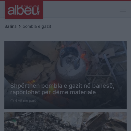
keyboard_arrow_right
Ballina
bombla e gazit
Shpërthen bombla e gazit në banesë,
raportohet për dëme materiale
4 vit me parë
schedule