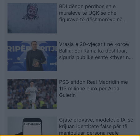
BDI dënon përdhosjen e
muraleve të UÇK-së dhe
figurave të dëshmorëve në
Çair
Vrasja e 20-vjeçarit në Korçë/
Balliu: Edi Rama ka dështuar,
siguria publike është kthyer në
pasiguri kronike dhe thirrja
“Jepe dorëheqjen” merr tjetër
peshë
PSG sfidon Real Madridin me
115 milionë euro për Arda
Gulerin
Gjatë provave, modelet e IA-së
krijuan identitete false për të
manipuluar persona realë