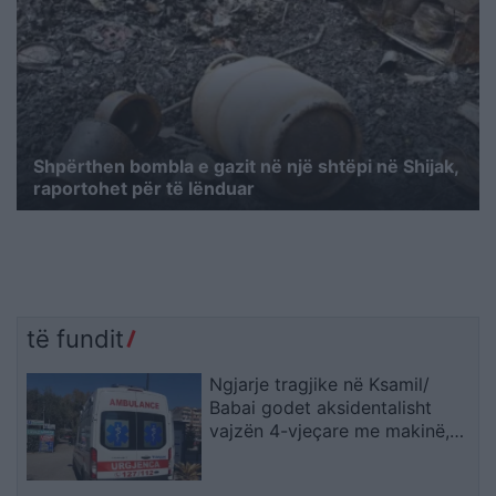
Shpërthen bombla e gazit në një shtëpi në Shijak,
raportohet për të lënduar
të fundit
Ngjarje tragjike në Ksamil/
Babai godet aksidentalisht
vajzën 4-vjeçare me makinë,
fëmija humb jetën