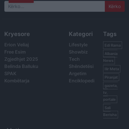
Search
Kryesore
Kategori
Tags
Erion Veliaj
Lifestyle
Edi Rama
Free Esim
Showbiz
Albania
Zgjedhjet 2025
Tech
News
Belinda Balluku
Shëndetësi
Ilir Meta
SPAK
Argetim
Piranjat
Kombëtarja
Enciklopedi
gazeta,
tv,
portale
Sali
Berisha