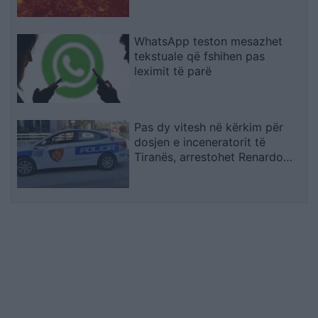
WhatsApp teston mesazhet
tekstuale që fshihen pas
leximit të parë
Pas dy vitesh në kërkim për
dosjen e inceneratorit të
Tiranës, arrestohet Renardo
Nallbani në Palasë