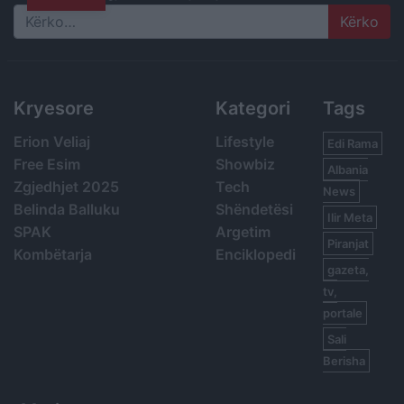
Search
Kryesore
Kategori
Tags
Erion Veliaj
Lifestyle
Edi Rama
Free Esim
Showbiz
Albania
Zgjedhjet 2025
Tech
News
Belinda Balluku
Shëndetësi
Ilir Meta
SPAK
Argetim
Piranjat
Kombëtarja
Enciklopedi
gazeta,
tv,
portale
Sali
Berisha