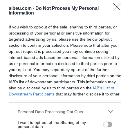
armëpushim në Detin e Zi
në 50 mijë trupa nga
albeu.com -
Do Not Process My Personal
Koreja e Veriut
Information
If you wish to opt-out of the sale, sharing to third parties, or
processing of your personal or sensitive information for
targeted advertising by us, please use the below opt-out
section to confirm your selection. Please note that after your
opt-out request is processed you may continue seeing
interest-based ads based on personal information utilized by
Senati konfirmon me
Sulmet ruse godasin
us or personal information disclosed to third parties prior to
rezultat të ngushtë ish-
zonat pranë Kievit, vriten
your opt-out. You may separately opt-out of the further
avokatin e Trumpit si
tre persona, përfshirë një
disclosure of your personal information by third parties on the
Prokuror të Përgjithshëm
fëmijë
IAB’s list of downstream participants. This information may
të SHBA-së
also be disclosed by us to third parties on the
IAB’s List of
Downstream Participants
that may further disclose it to other
third parties.
Personal Data Processing Opt Outs
I want to opt-out of the Sharing of my
Ukraina arrin marrëveshje
Videoja e rrallë e liderit
personal data.