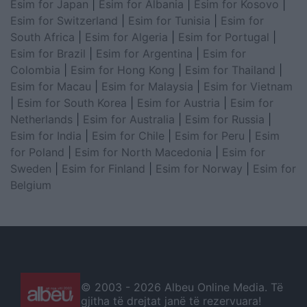
Esim for Japan
|
Esim for Albania
|
Esim for Kosovo
|
Esim for Switzerland
|
Esim for Tunisia
|
Esim for
South Africa
|
Esim for Algeria
|
Esim for Portugal
|
Esim for Brazil
|
Esim for Argentina
|
Esim for
Colombia
|
Esim for Hong Kong
|
Esim for Thailand
|
Esim for Macau
|
Esim for Malaysia
|
Esim for Vietnam
|
Esim for South Korea
|
Esim for Austria
|
Esim for
Netherlands
|
Esim for Australia
|
Esim for Russia
|
Esim for India
|
Esim for Chile
|
Esim for Peru
|
Esim
for Poland
|
Esim for North Macedonia
|
Esim for
Sweden
|
Esim for Finland
|
Esim for Norway
|
Esim for
Belgium
© 2003 -
2026 Albeu Online Media. Të
gjitha të drejtat janë të rezervuara!