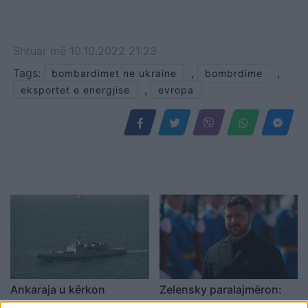
Shtuar
më
10.10.2022 21:23
Tags:
,
,
bombardimet ne ukraine
bombrdime
,
eksportet e energjise
evropa
Ankaraja u kërkon
Zelensky paralajmëron:
Moskës dhe Kievit
Rusia mund të presë deri