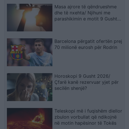
Masa ajrore të qëndrueshme
dhe të nxehta/ Njihuni me
parashikimin e motit 9 Gusht
2026, ja qytetet ku termometri
do të shënojë 41 gradë
Barcelona përgatit ofertën prej
70 milionë eurosh për Rodrin
Horoskopi 9 Gusht 2026/
Çfarë kanë rezervuar yjet për
secilën shenjë?
Teleskopi më i fuqishëm diellor
zbulon vorbullat që ndikojnë
në motin hapësinor të Tokës