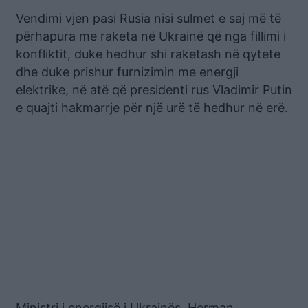
Vendimi vjen pasi Rusia nisi sulmet e saj më të
përhapura me raketa në Ukrainë që nga fillimi i
konfliktit, duke hedhur shi raketash në qytete
dhe duke prishur furnizimin me energji
elektrike, në atë që presidenti rus Vladimir Putin
e quajti hakmarrje për një urë të hedhur në erë.
Ministri i energjisë i Ukrainës, Herman