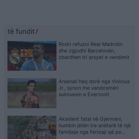
të fundit
Rodri refuzoi Real Madridin
dhe zgjodhi Barcelonën,
zbardhen tri arsyet e vendimit
Arsenali heq dorë nga Vinicius
Jr., synon me vendosmëri
sulmuesin e Evertonit
Aksident fatal në Gjermani,
humbin jetën tre anëtarë të një
familjeje nga Ferizaji që po
ktheheshin nga Kosova