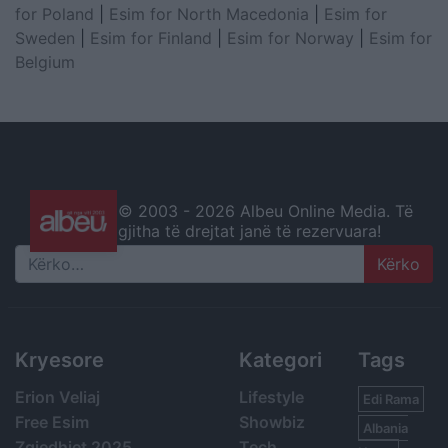
for Poland
|
Esim for North Macedonia
|
Esim for
Sweden
|
Esim for Finland
|
Esim for Norway
|
Esim for
Belgium
© 2003 -
2026 Albeu Online Media. Të
gjitha të drejtat janë të rezervuara!
Search
Kryesore
Kategori
Tags
Erion Veliaj
Lifestyle
Edi Rama
Free Esim
Showbiz
Albania
Zgjedhjet 2025
Tech