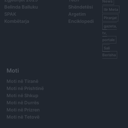
News
Belinda Balluku
Shëndetësi
Ilir Meta
SPAK
Argetim
Piranjat
Kombëtarja
Enciklopedi
gazeta,
tv,
portale
Sali
Berisha
Moti
Moti në Tiranë
Moti në Prishtinë
Moti në Shkup
Moti në Durrës
Moti në Prizren
Moti në Tetovë