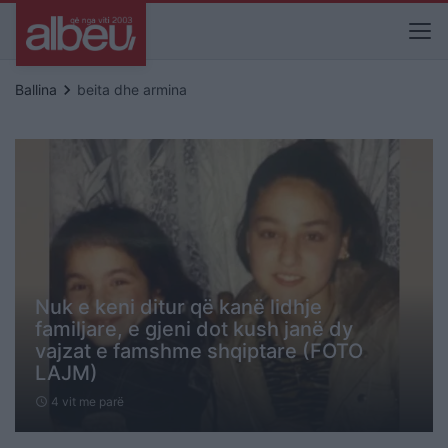
keyboard_arrow_right
Ballina
beita dhe armina
Nuk e keni ditur që kanë lidhje
familjare, e gjeni dot kush janë dy
vajzat e famshme shqiptare (FOTO
LAJM)
4 vit me parë
schedule