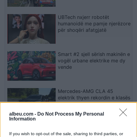
UBTech nxjerr robotët
humanoidë me pamje njerëzore
për shoqëri afatgjatë
Smart #2 sjell sërish makinën e
vogël urbane elektrike me dy
vende
Mercedes-AMG CLA 45
elektrik thyen rekordin e klasës
së tij në Nürburgring
albeu.com -
Do Not Process My Personal
Information
Teleskopi më i fuqishëm diellor
If you wish to opt-out of the sale, sharing to third parties, or
zbulon vorbullat që ndikojnë