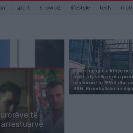
oni
sport
showbiz
lifestyle
tech
moti
Sherri që gati u kthye në 
fizike, dy vëllezërit u pr
prokurorit të SPAK dhe an
BKH, Rrumbullaku në dije
urorëve të
ë arrestuarve