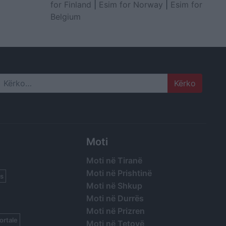
for Finland
|
Esim for Norway
|
Esim for
Belgium
Search
Moti
Moti në Tiranë
Moti në Prishtinë
s
Moti në Shkup
Moti në Durrës
Moti në Prizren
ortale
Moti në Tetovë