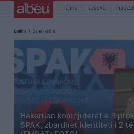
lajme
kosovë
maqed
keyboard_arrow_right
Ballina
behar dibra
Hakeruan kompjuterat e 3 prok
SPAK, zbardhet identiteti i 2 t