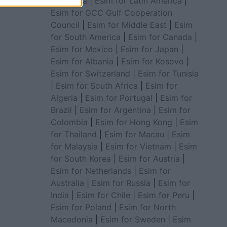
for Africa
|
Esim for Latin America
|
Esim for GCC Gulf Cooperation
Council
|
Esim for Middle East
|
Esim
for South America
|
Esim for Canada
|
Esim for Mexico
|
Esim for Japan
|
Esim for Albania
|
Esim for Kosovo
|
Esim for Switzerland
|
Esim for Tunisia
|
Esim for South Africa
|
Esim for
Algeria
|
Esim for Portugal
|
Esim for
Brazil
|
Esim for Argentina
|
Esim for
Colombia
|
Esim for Hong Kong
|
Esim
for Thailand
|
Esim for Macau
|
Esim
for Malaysia
|
Esim for Vietnam
|
Esim
for South Korea
|
Esim for Austria
|
Esim for Netherlands
|
Esim for
Australia
|
Esim for Russia
|
Esim for
India
|
Esim for Chile
|
Esim for Peru
|
Esim for Poland
|
Esim for North
Macedonia
|
Esim for Sweden
|
Esim