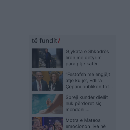
të fundit
Gjykata e Shkodrës
liron me detyrim
paraqitje katër
efektivët e FNSH-së
“Festofsh me engjëjt
të arrestuar pas
atje ku je”, Edlira
arratisjes së Hasan
Çepani publikon foton
Verracakut
me të shoqin e ndjerë,
Spreji kundër diellit
mesazhi prekës për
nuk përdoret siç
Bogdanin në ditën e tij
mendoni,
të lindjes
dermatologët
Motra e Mateos
tregojnë gabimet që
emocionon live në
mund t’ju kushtojnë