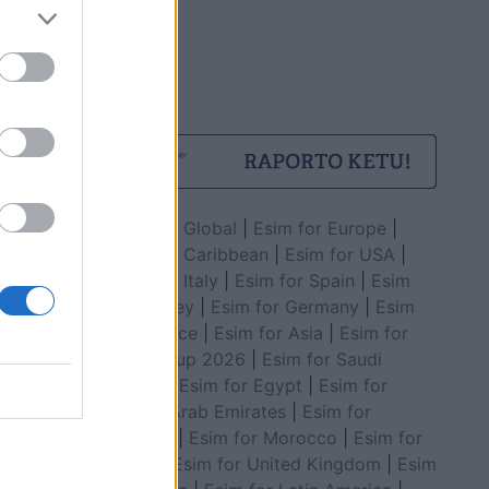
Esim for Global
|
Esim for Europe
|
Esim for Caribbean
|
Esim for USA
|
Esim for Italy
|
Esim for Spain
|
Esim
for Turkey
|
Esim for Germany
|
Esim
for Greece
|
Esim for Asia
|
Esim for
World Cup 2026
|
Esim for Saudi
Arabia
|
Esim for Egypt
|
Esim for
United Arab Emirates
|
Esim for
Balkans
|
Esim for Morocco
|
Esim for
China
|
Esim for United Kingdom
|
Esim