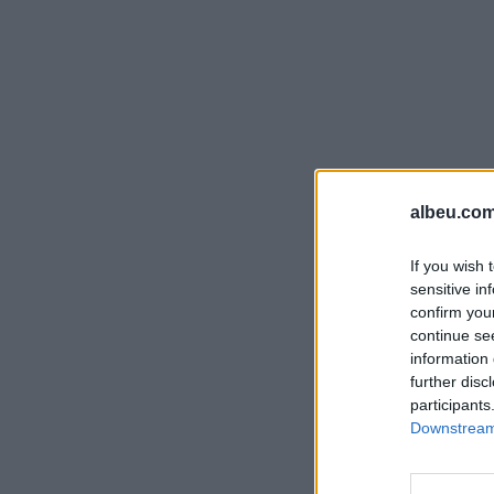
albeu.com
If you wish 
sensitive in
confirm you
continue se
information 
further disc
participants
Downstream 