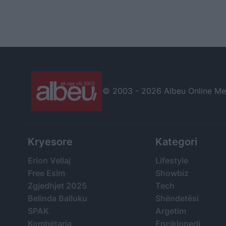
© 2003 -
2026 Albeu Online Medi
Kryesore
Kategori
Erion Veliaj
Lifestyle
Free Esim
Showbiz
Zgjedhjet 2025
Tech
Belinda Balluku
Shëndetësi
SPAK
Argetim
Kombëtarja
Enciklopedi