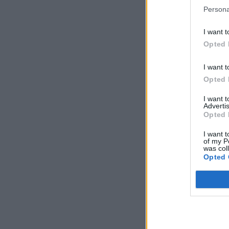
Persona
I want t
Opted 
I want t
Opted 
I want 
Advertis
Opted 
I want t
of my P
was col
Opted 