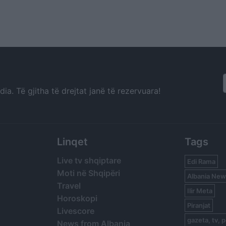
a. Të gjitha të drejtat janë të rezervuara!
Linqet
Tags
Live tv shqiptare
Edi Rama
Moti në Shqipëri
Albania New
Travel
Ilir Meta
Horoskopi
Piranjat
Livescore
gazeta, tv, p
News from Albania