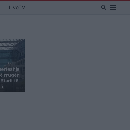
search
LiveTV
përleshje
enë rrugën
ëtarit të
ni