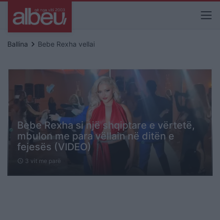
keyboard_arrow_right
Ballina
Bebe Rexha vellai
Bebe Rexha si një shqiptare e vërtetë,
mbulon me para vëllain në ditën e
fejesës (VIDEO)
3 vit me parë
schedule