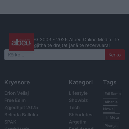
© 2003 -
2026 Albeu Online Media. Të
gjitha të drejtat janë të rezervuara!
Search
Kryesore
Kategori
Tags
Erion Veliaj
Lifestyle
Edi Rama
Free Esim
Showbiz
Albania
Zgjedhjet 2025
Tech
News
Belinda Balluku
Shëndetësi
Ilir Meta
SPAK
Argetim
Piranjat