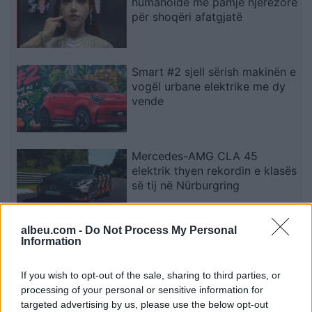
humanoidë me pamje njerëzore
për shoqëri afatgjatë
Smart #2 sjell sërish makinën e
vogël urbane elektrike me dy
vende
Mercedes-AMG CLA 45
elektrik thyen rekordin e klasës
së tij në Nürburgring
albeu.com -
Do Not Process My Personal
Teleskopi më i fuqishëm diellor
Information
zbulon vorbullat që ndikojnë
në motin hapësinor dhe Tokë
If you wish to opt-out of the sale, sharing to third parties, or
processing of your personal or sensitive information for
targeted advertising by us, please use the below opt-out