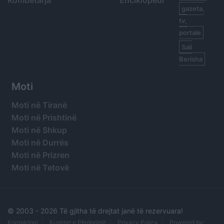
Kombëtarja
Enciklopedi
gazeta,
tv,
portale
Sali
Berisha
Moti
Moti në Tiranë
Moti në Prishtinë
Moti në Shkup
Moti në Durrës
Moti në Prizren
Moti në Tetovë
© 2003 -
2026 Të gjitha të drejtat janë të rezervuara!
Kontaktoni
Kushtet e Përdorimit
Privacy Policy
Powered by: