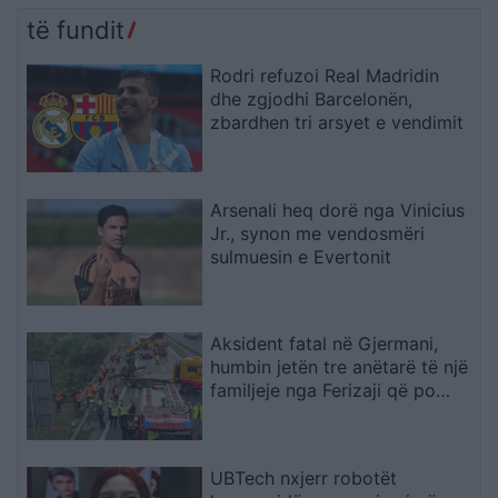
të fundit
Rodri refuzoi Real Madridin
dhe zgjodhi Barcelonën,
zbardhen tri arsyet e vendimit
Arsenali heq dorë nga Vinicius
Jr., synon me vendosmëri
sulmuesin e Evertonit
Aksident fatal në Gjermani,
humbin jetën tre anëtarë të një
familjeje nga Ferizaji që po
ktheheshin nga Kosova
UBTech nxjerr robotët