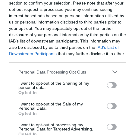
section to confirm your selection. Please note that after your
opt-out request is processed you may continue seeing
interest-based ads based on personal information utilized by
us or personal information disclosed to third parties prior to
your opt-out. You may separately opt-out of the further
disclosure of your personal information by third parties on the
IAB’s list of downstream participants. This information may
also be disclosed by us to third parties on the
IAB’s List of
Downstream Participants
that may further disclose it to other
third parties.
Personal Data Processing Opt Outs
I want to opt-out of the Sharing of my
personal data.
Opted In
I want to opt-out of the Sale of my
Personal Data.
Opted In
Esim for Global
|
Esim for Europe
|
Esim for Caribbean
|
Esim for USA
|
Esim for Italy
|
Esim for Spain
|
Esim
I want to opt-out of processing my
for Turkey
|
Esim for Germany
|
Esim for Greece
|
Esim
Personal Data for Targeted Advertising.
Opted In